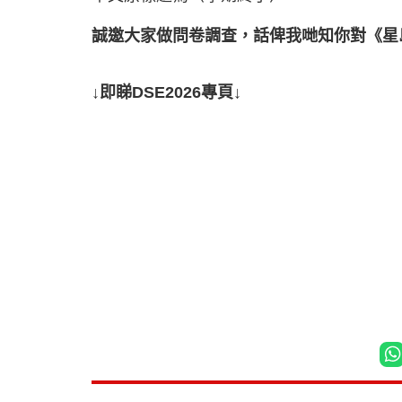
誠邀大家做問卷調查，話俾我哋知你對《星
↓即睇DSE2026專頁↓