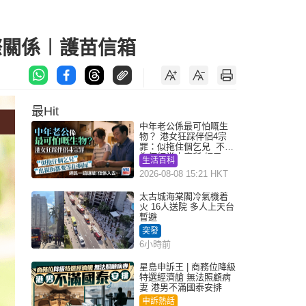
際關係︱護苗信箱
最Hit
中年老公係最可怕嘅生
物？ 港女狂踩伴侶4宗
罪：似拖住個乞兒 不解
為何經常去廁所 網民一
生活百科
語道破
2026-08-08 15:21 HKT
太古城海棠閣冷氣機着
火 16人送院 多人上天台
暫避
突發
6小時前
星島申訴王 | 商務位降級
特選經濟艙 無法照顧病
妻 港男不滿國泰安排
申訴熱話