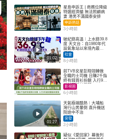
星島申訴王 | 商務位降級
特選經濟艙 無法照顧病
妻 港男不滿國泰安排
申訴熱話
3小時前
破紀錄高溫︱上水錄39.8
度 天文台：自1980年代
設氣象站以來境內最高
紀錄
社會
01:02
8小時前
前TVB女星彭翔翎轉做
全職的士司機 日賺2千指
終有錢買衫扮靚 入行9年
被封翻版林夏薇
影視圈
6小時前
天氣極端酷熱︱大埔船
灣行山男暈倒 直升機送
院途中不治
突發
01:27
2小時前
疑似《愛回家》幕後列