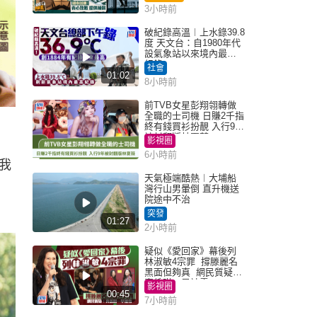
3小時前
破紀錄高溫︱上水錄39.8
度 天文台：自1980年代
設氣象站以來境內最高
紀錄
社會
01:02
8小時前
前TVB女星彭翔翎轉做
全職的士司機 日賺2千指
終有錢買衫扮靚 入行9年
被封翻版林夏薇
影視圈
6小時前
我
天氣極端酷熱︱大埔船
灣行山男暈倒 直升機送
院途中不治
突發
01:27
2小時前
疑似《愛回家》幕後列
林淑敏4宗罪 撐滕麗名
黑面但夠真 網民質疑：
真係咁一早被雪
影視圈
00:45
7小時前