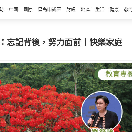
時
中國
國際
星島申訴王
財經
地產
生活
健康
教
勉勵：忘記背後，努力面前丨快樂家庭