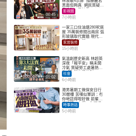
林淑敏4宗罪 撐滕麗名
黑面但夠真 網民質疑：
真係咁一早被雪
影視圈
00:45
7小時前
一家三口住油塘280呎居
屋 35萬裝修間出兩房 弧
形玻璃取代實牆 現代神
枱櫃融入玄關
家居裝修
15小時前
氣溫創歷史新高 林超英
深夜「報平安」稱未開
冷氣 質疑勞工處暑熱警
告「取消也沒分別」
社會
01:02
6小時前
港男暑期工做保安日行
30層樓 苦嘆似軍訓：冇
你哋諗得咁好做 前輩傳
授搵筍工心得：你唔識
時事熱話
揀盤啫｜Juicy叮
5小時前