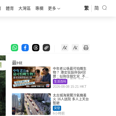
繁
简
育
體育
大灣區
專欄
更多
最Hit
中年老公係最可怕嘅生
物？ 港女狂踩伴侶4宗
罪：似拖住個乞兒 不解
為何經常去廁所 網民一
生活百科
語道破
2026-08-08 15:21 HKT
太古城海棠閣冷氣機着
火 16人送院 多人上天台
暫避
突發
6小時前