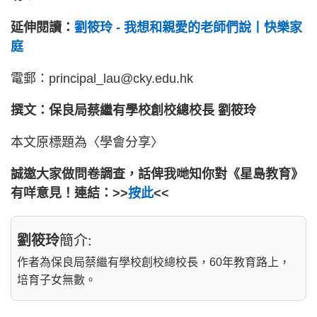
延伸閱讀：
劉筱玲 - 我想和親愛的老師們說丨快樂家
庭
電郵：principal_lau@cky.edu.hk
撰文：保良局蔡繼有學校創校總校長 劉筱玲
本文原標題為〈學會分享〉
誠邀大家做問卷調查，話俾我哋知你對《星島教育》
有咩意見！連結：>>
按此
<<
劉筱玲
簡介:
作者為保良局蔡繼有學校創校總校長，60年教育路上，
培育子女無數。