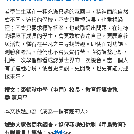
若學生生活在一種充滿興趣的氛圍中，精神面貌自然
會不同。這樣的學校，不會只重視結果，也重視過
程；不會只要求標準答案，也鼓勵提出問題。在這樣
的環境下成長的學生，會更敢於表達自己，更願意參
與活動，懂得在平凡之中尋找樂趣。即使面對功課、
測驗和考試，他們也不會只覺得苦，懂得調整心態，
把每一次學習都看成認識世界的一次機會。當一個人
有了這種心境，便會更樂觀、更開朗，也更有能力迎
接未來。
撰文：裘錦秋中學（屯門）校長、教育評議會執
委 陳月平
本文標題原為〈成為一個有趣的人〉
誠邀大家做問卷調查，話俾我哋知你對《星島教育》
有咩意見！連結：>>
按此
<<