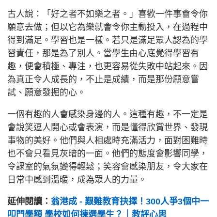
古人說：「好之者不如樂之者。」喜歡一件事會令你
願意去做；但以它為樂就會令你主動投入，在過程中
得到滿足。學習也是一樣。若只是滿足眾人認為的學
習責任，那是為了別人。當學生由心底覺得學習有
趣，便會積極、專注，也更容易從失敗中站起來。因
為真正令人成長的，不止是成績，而是那份願意嘗
試、願意發掘的心。
一個有趣的人會感染身邊的人。這種有趣，不一定是
會說笑逗人開心或會表演，而是懂得欣賞世界、發現
事物的美好。他們與人相處時充滿活力，面對困難時
也不會只看見灰暗的一面。他們的態度會影響同學，
令課室的氣氛變得輕鬆；笑容會感染朋友，令大家在
日常中感到溫暖，成為眾人的力量。
延伸閱讀：
翁港成 - 艱難教育抉擇！300人爭3個中一
叩門學額 學校如何揀選學生？｜教評心思