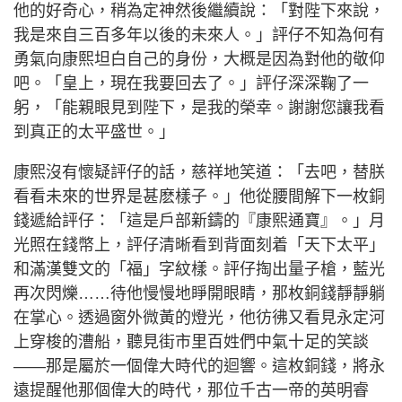
他的好奇心，稍為定神然後繼續說：「對陛下來說，
我是來自三百多年以後的未來人。」評仔不知為何有
勇氣向康熙坦白自己的身份，大概是因為對他的敬仰
吧。「皇上，現在我要回去了。」評仔深深鞠了一
躬，「能親眼見到陛下，是我的榮幸。謝謝您讓我看
到真正的太平盛世。」
康熙沒有懷疑評仔的話，慈祥地笑道：「去吧，替朕
看看未來的世界是甚麽樣子。」他從腰間解下一枚銅
錢遞給評仔：「這是戶部新鑄的『康熙通寶』。」月
光照在錢幣上，評仔清晰看到背面刻着「天下太平」
和滿漢雙文的「福」字紋樣。評仔掏出量子槍，藍光
再次閃爍……待他慢慢地睜開眼睛，那枚銅錢靜靜躺
在掌心。透過窗外微黃的燈光，他彷彿又看見永定河
上穿梭的漕船，聽見街市里百姓們中氣十足的笑談
——那是屬於一個偉大時代的迴響。這枚銅錢，將永
遠提醒他那個偉大的時代，那位千古一帝的英明睿