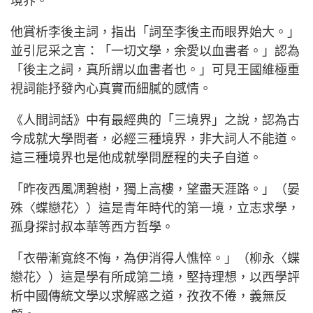
境界。
他賞析李後主詞，指出「詞至李後主而眼界始大。」
並引尼采之言：「一切文學，余愛以血書者。」認為
「後主之詞，真所謂以血書者也。」可見王國維極重
視詞能抒發內心真實而細膩的感情。
《人間詞話》中有最經典的「三境界」之說，認為古
今成就大學問者，必經三種境界，非大詞人不能道。
這三種境界也是他成就學問歷程的夫子自道。
「昨夜西風凋碧樹，獨上高樓，望盡天涯路。」（晏
殊〈蝶戀花〉）這是青年時代的第一境，立志求學，
孤身探討叔本華等西方哲學。
「衣帶漸寬終不悔，為伊消得人憔悴。」（柳永〈蝶
戀花〉）這是學有所成第二境，堅持理想，以西學評
析中國傳統文學以求解惑之道，孜孜不倦，義無反