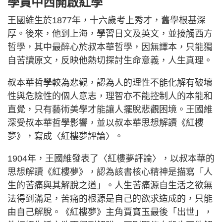
學貫中西開啟紅學
王國維生於1877年，十六歲考上秀才，舊學根基深
厚。後來，他到上海，學習日文及英文，並接觸西方
哲學，其中最醉心於叔本華哲學，因無譯本，只能獨
自苦讀原文，反映他熱切探討生命意義，人生真理。
叔本華哲學較為悲觀，認為人的理性不能化解有破壞
性與危險性的個人意志，理智亦不能控制人的本能和
直覺，只有藝術美學才能讓人擺脫悲觀困境。王國維
深受叔本華哲學影響，並以叔本華思想解讀《紅樓
夢》，寫成〈紅樓夢評論〉。
1904年，王國維發表了〈紅樓夢評論〉，以叔本華的
思想解讀《紅樓夢》，認為該書核心精神是描寫「人
生的苦痛與其解脫之道」。人生苦痛源自生活之欲無
法得到滿足，苦痛的根源是自己的欲求造成的，只能
由自己解脫。《紅樓夢》主角賈寶玉最後「出世」，