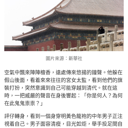
圖片來源：新華社
空氣中飄來陣陣檀香，遠處傳來悠揚的鐘聲。他躲在
假山後面，看着來來往往的宮女太監，看到他們的旗
裝打扮，突然意識到自己可能穿越到清代。就在這
時，一把威嚴的聲音在身後響起：「你是何人？為何
在此鬼鬼祟祟？」
評仔轉身，看到一個身穿明黃色龍袍的中年男子正注
視着自己。男子面容清瘦，目光如炬，舉手投足間自