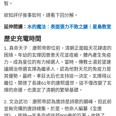
智。
欲知評仔後事如何，請看下回分解。
延伸閱讀：
水的魔法︰表面張力不敗之謎｜星島教室
歷史充電時間
1. 真命天子︰康熙帝即位前，清朝正面臨天花肆虐的
困境。年幼的玄燁因曾患天花並痊瘉，體內產生免疫
力，成為皇位的有力候選人。當時，傳教士湯若望建
議順治帝選玄燁為繼承人，認為他對天花的免疫力是
其優勢。最終，孝莊太后也支持這一決定，玄燁得以
繼位，開啓了長達61年的康熙盛世。這不僅改變了玄
燁的命運，也奠定了清朝的繁榮基礎。
2. 文治武功︰康熙帝認為唐詩是詩歌的巔峰，但此前
並無完備的唐詩總集。於是，他命人編纂《全唐
詩》，耗時一年多完成這部900卷的巨著，收錄了