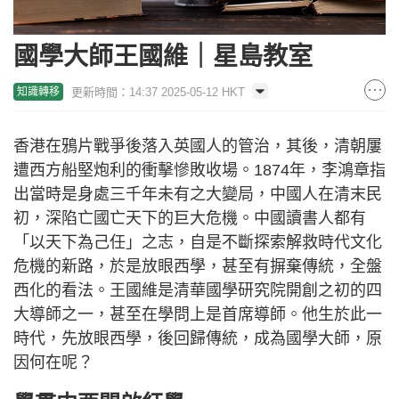
國學大師王國維｜星島教室
更新時間：14:37 2025-05-12 HKT
知識轉移
香港在鴉片戰爭後落入英國人的管治，其後，清朝屢
遭西方船堅炮利的衝擊慘敗收場。1874年，李鴻章指
出當時是身處三千年未有之大變局，中國人在清末民
初，深陷亡國亡天下的巨大危機。中國讀書人都有
「以天下為己任」之志，自是不斷探索解救時代文化
危機的新路，於是放眼西學，甚至有摒棄傳統，全盤
西化的看法。王國維是清華國學研究院開創之初的四
大導師之一，甚至在學問上是首席導師。他生於此一
時代，先放眼西學，後回歸傳統，成為國學大師，原
因何在呢？