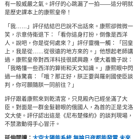
有一股威嚴之氣。評仔的心跳漏了一拍——這分明就
是歷史課本上的康熙皇帝！
「我……」評仔結結巴巴說不出話來。康熙卻微微一
笑，示意侍衛退下：「看你這身打扮，倒像是西洋
人。說吧，你是從何處來？」評仔靈機一觸：「回皇
上，我是從……從很遠的地方來的。」他想起老師講
過，康熙皇帝對西洋科技很感興趣，便大着膽子說：
「我略懂一些西洋的算術和天文知識。」康熙眼中閃
過一絲驚喜：「哦？那正好，朕正要與羅剎國使臣談
判，你可願隨朕一同前往？」
評仔跟着康熙來到乾清宮，只見殿內已經坐滿了大
臣。對面是一群金髮碧眼的俄國人，為首的正是戈洛
文大使。評仔認出這是《尼布楚條約》的談判現場，
不禁激動得手心冒汗。
延伸閱讀：
太空太陽能系統 無論日夜都能發電 未來