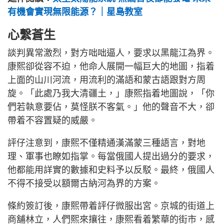
有機會實現無限能源？｜星島教室
心繫蒼生
談判異常激烈，對方咄咄逼人，要求以黑龍江為界。
康熙卻從容不迫，他命人展開一幅巨大的地圖，指着
上面的山川河流，用流利的滿語和蒙古語跟對方周
旋。「此處乃我大清疆土，」康熙指着地圖說，「你
們若執意要佔，莫怪朕不客氣。」他的聲音不大，卻
帶着不容置疑的威嚴。
評仔注意到，康熙不僅精通漢滿蒙三種語言，對地
理、軍事也瞭如指掌。每當俄國人提出過分的要求，
他都能用詳實的數據和史料予以反駁。最終，俄國人
不得不接受以額爾古納河為界的方案。
條約簽訂後，康熙帶着評仔微服出宮。京城的街道上
商舖林立，人們熙來攘往，康熙看着繁華的街市，感