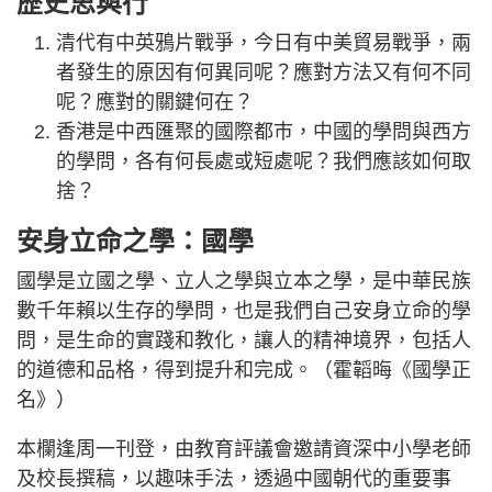
歷史思與行
清代有中英鴉片戰爭，今日有中美貿易戰爭，兩
者發生的原因有何異同呢？應對方法又有何不同
呢？應對的關鍵何在？
香港是中西匯聚的國際都巿，中國的學問與西方
的學問，各有何長處或短處呢？我們應該如何取
捨？
安身立命之學：國學
國學是立國之學、立人之學與立本之學，是中華民族
數千年賴以生存的學問，也是我們自己安身立命的學
問，是生命的實踐和教化，讓人的精神境界，包括人
的道德和品格，得到提升和完成。（霍韜晦《國學正
名》）
本欄逢周一刊登，由教育評議會邀請資深中小學老師
及校長撰稿，以趣味手法，透過中國朝代的重要事