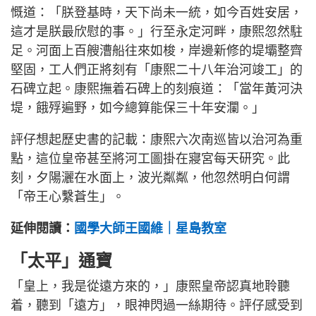
慨道：「朕登基時，天下尚未一統，如今百姓安居，
這才是朕最欣慰的事。」行至永定河畔，康熙忽然駐
足。河面上百艘漕船往來如梭，岸邊新修的堤壩整齊
堅固，工人們正將刻有「康熙二十八年治河竣工」的
石碑立起。康熙撫着石碑上的刻痕道：「當年黃河決
堤，餓殍遍野，如今總算能保三十年安瀾。」
評仔想起歷史書的記載：康熙六次南巡皆以治河為重
點，這位皇帝甚至將河工圖掛在寢宮每天研究。此
刻，夕陽灑在水面上，波光粼粼，他忽然明白何謂
「帝王心繫蒼生」。
延伸閱讀：
國學大師王國維｜星島教室
「太平」通寶
「皇上，我是從遠方來的，」康熙皇帝認真地聆聽
着，聽到「遠方」，眼神閃過一絲期待。評仔感受到