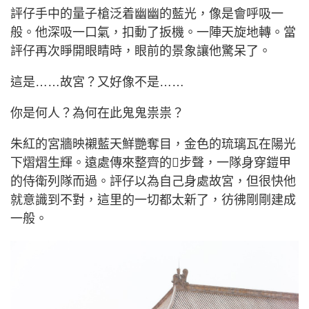
評仔手中的量子槍泛着幽幽的藍光，像是會呼吸一
般。他深吸一口氣，扣動了扳機。一陣天旋地轉。當
評仔再次睜開眼睛時，眼前的景象讓他驚呆了。
這是……故宮？又好像不是……
你是何人？為何在此鬼鬼祟祟？
朱紅的宮牆映襯藍天鮮艷奪目，金色的琉璃瓦在陽光
下熠熠生輝。遠處傳來整齊的步聲，一隊身穿鎧甲
的侍衛列隊而過。評仔以為自己身處故宮，但很快他
就意識到不對，這里的一切都太新了，彷彿剛剛建成
一般。