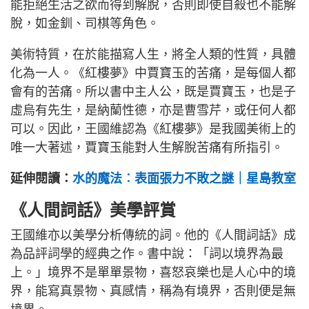
能拒絕生活之欲而得到解脫，否則即使自殺也不能解
脫，如金釧、司棋等角色。
美術特質，在於能描寫人生，將全人類的性質，具體
化為一人。《紅樓夢》中賈寶玉的苦痛，是每個人都
會有的苦痛。所以書中主人公，既是賈寶玉，也是子
虛烏有先生，是納蘭性德，亦是曹雪芹，或任何人都
可以。因此，王國維認為《紅樓夢》是我國美術上的
唯一大著述，賈寶玉能對人生解脫苦痛有所指引。
延伸閱讀：
水的魔法︰表面張力不敗之謎｜星島教室
《人間詞話》美學評賞
王國維亦以美學分析傳統的詞。他的《人間詞話》成
為品評詞學的經典之作。書中說：「詞以境界為最
上。」境界不是單單景物，喜怒哀樂也是人心中的境
界，能寫真景物、真感情，稱為有境界，否則便是無