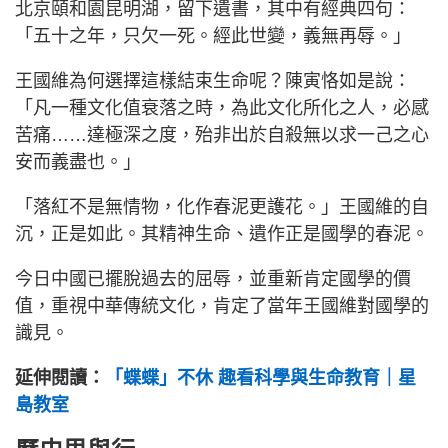
北京頤和園昆明湖，留下遺書，其中有經典四句：
「五十之年，只欠一死。經此世變，義無再辱。」
王國維為何選擇這樣結束生命呢？陳寅恪如是說：
「凡一種文化值衰落之時，為此文化所化之人，必感
苦痛……達極深之度，殆非出於自殺無以求一己之心
安而義盡也。」
「落紅不是無情物，化作春泥更護花。」王國維的自
沉，正是如此。其精神生命、遺作正是國學的春泥。
今日中國已擺脫過去的屈辱，並重新肯定國學的價
值，重視中華傳統文化，肯定了當年王國維對國學的
識見。
延伸閱讀：
「蝶蝶」不休 趣看科學與生命教育｜星
島教室