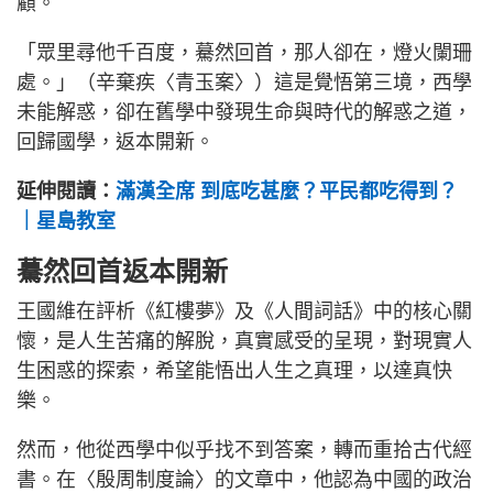
顧。
「眾里尋他千百度，驀然回首，那人卻在，燈火闌珊
處。」（辛棄疾〈青玉案〉）這是覺悟第三境，西學
未能解惑，卻在舊學中發現生命與時代的解惑之道，
回歸國學，返本開新。
延伸閱讀：
滿漢全席 到底吃甚麼？平民都吃得到？
｜星島教室
驀然回首返本開新
王國維在評析《紅樓夢》及《人間詞話》中的核心關
懷，是人生苦痛的解脫，真實感受的呈現，對現實人
生困惑的探索，希望能悟出人生之真理，以達真快
樂。
然而，他從西學中似乎找不到答案，轉而重拾古代經
書。在〈殷周制度論〉的文章中，他認為中國的政治