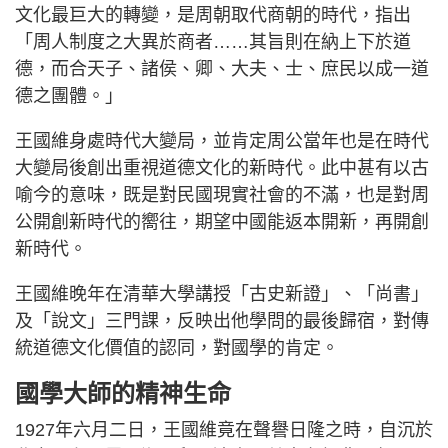
文化最巨大的轉變，是周朝取代商朝的時代，指出
「周人制度之大異於商者……其旨則在納上下於道
德，而合天子、諸侯、卿、大夫、士、庶民以成一道
德之團體。」
王國維身處時代大變局，並肯定周公當年也是在時代
大變局後創出重視道德文化的新時代。此中甚有以古
喻今的意味，既是對民國現實社會的不滿，也是對周
公開創新時代的嚮往，期望中國能返本開新，再開創
新時代。
王國維晚年在清華大學講授「古史新證」、「尚書」
及「說文」三門課，反映出他學問的最後歸宿，對傳
統道德文化價值的認同，對國學的肯定。
國學大師的精神生命
1927年六月二日，王國維竟在聲譽日隆之時，自沉於