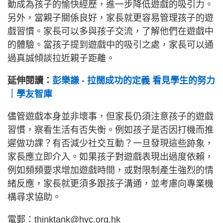
動成為孩子的愉快經歷，進一步降低遊戲的吸引力。
另外，當親子關係良好，家長就更容易管理孩子的遊
戲習慣。家長可以多與孩子交流，了解他們在遊戲中
的體驗。當孩子提到遊戲中的吸引之處，家長可以通
過真誠傾談拉近親子距離。
延伸閱讀：
彭樂謙 - 拉闊成功的定義 看見學生的努力
｜學友智庫
儘管遊戲本身並非壞事，但家長仍須注意孩子的遊戲
習慣，察看生活有否失衡。例如孩子是否因打機而推
遲做功課？有否減少社交互動？一旦發現這些跡象，
家長應立即介入。如果孩子對遊戲表現出過度依賴，
例如頻頻要求增加遊戲時間，或對限制產生強烈的情
緒反應，家長就更須多跟孩子溝通，並考慮向專業機
構尋求協助。
電郵：thinktank@hyc.org.hk