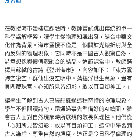
友智庫
在教授海市蜃樓這課題時，教師嘗試跳出傳統的單一
科學講解框架，讓學生從物理知識出發，結合中華文
化作為背景。海市蜃樓不僅是一個關於光線折射與全
內反射的物理現象，它同時亦是中國古人觀察自然、
詩意想像與價值觀融合的結晶。這節課當中，教師選
擇用蘇軾的古詩《登州海市》，內容如下：「東方雲
海空復空，群仙出沒空明中。蕩搖浮世生萬象，豈有
貝闕藏珠宮。心知所見皆幻影，敢以耳目煩神工。」
讓學生了解到古人已經記錄過這種奇特的物理現象。
學生不但閱讀詩句，還通過事先準備好的AI繪圖，體
會古人面對自然現象時所展現的敬畏與理性。他們從
「心知所見皆幻影，敢以耳目煩神工」這句中學習到
古人謙虛、尊重自然的態度，這正是今日科學倫理的