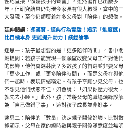
性地直接「傾聽孩子的聲音」。雖然著作已出版多
年，但研究結果仍對現今家長有很大啟發，當中的三
大發現，至今仍顛覆着許多父母對「陪伴」的想像。
延伸閱讀：
馮漢賢 - 經典行為實驗！揭示「進度感」
比目標本身 更能提升動力︱談經論學
迷思一：孩子最想要的是「更多陪伴時間」。書中關
鍵提問：若孩子能實現一個願望改變父母工作對他們
的影響，他們會選甚麼？多數孩子的首選並非要父母
「更少工作」或「更多陪伴時間」，而是父母在與他
們一起時，表現情緒穩定。有孩子寧願少見父母，也
不想見他們狀態不佳，如會說：「如果你壓力很大，
就先去小睡。」此外，孩子常將父母的職場煩躁誤解
為「自己做錯了事」，這對孩子成長並非好事。
迷思二：陪伴的「數量」決定親子關係好壞。比對數
據顯示，父母在家的總時數與親子關係滿意度並無明