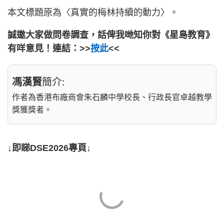
本文標題原為〈真實的梅林持續的動力〉。
誠邀大家做問卷調查，話俾我哋知你對《星島教育》
有咩意見！連結：>>
按此
<<
馮漢賢
簡介:
作者為香港布廠商會朱石麟中學校長、行政長官卓越教學
獎獲獎者。
↓即睇DSE2026專頁↓