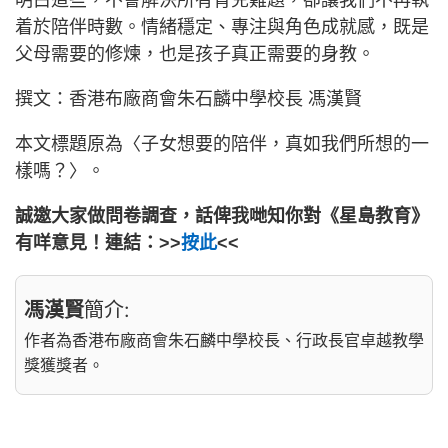
明白這些，不會解決所有育兒難題，卻讓我們不再執
着於陪伴時數。情緒穩定、專注與角色成就感，既是
父母需要的修煉，也是孩子真正需要的身教。
撰文：香港布廠商會朱石麟中學校長 馮漢賢
本文標題原為〈子女想要的陪伴，真如我們所想的一
樣嗎？〉。
誠邀大家做問卷調查，話俾我哋知你對《星島教育》
有咩意見！連結：>>
按此
<<
馮漢賢
簡介:
作者為香港布廠商會朱石麟中學校長、行政長官卓越教學
獎獲獎者。