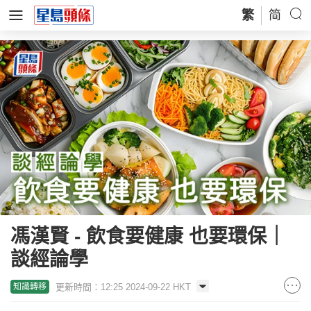
繁
简
馮漢賢 - 飲食要健康 也要環保｜
談經論學
更新時間：12:25 2024-09-22 HKT
知識轉移