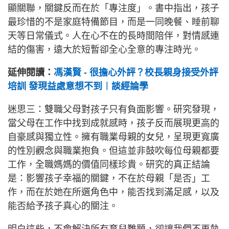
顯關聯，關鍵反而在於「專注度」。書中指出，孩子
最珍惜的不是家庭特備節目，而是一同晚餐、睡前聊
天等日常儀式。人在心不在的長時間陪伴，對情感連
結的傷害，遠大於短暫卻全心全意的專注時光。
延伸閱讀：
馮漢賢 - 很擔心外評？校長親身接受外評
培訓 發現益處意想不到︱談經論學
迷思三：雙職父母對孩子只有負面影響。研究發現，
當父母在工作中找到成就感時，孩子反而展現更高的
自豪感與獨立性。擁有職業母親的女兒，呈現更寬廣
的性別觀念與職業抱負。但這並非鼓吹每位母親都要
工作，全職媽媽的價值同樣珍貴。研究的真正結論
是：影響孩子幸福的關鍵，不在於母親「是否」工
作，而在於她在所選角色中，能否找到滿足感，以及
能否給予孩子真心的關注。