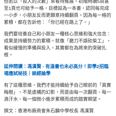
但若以「投入的次數」來看待進展，初階時讀5頁甚
至1頁也可給予一格，目標設為一本書，認同每完成
一小步，小朋友反而更願意持續翻頁。因為每一格的
累積，都在告訴他：「你已經在路上了。」
我們要培養自己和小朋友一種核心思維和強大信念：
成果是持續努力的累積。就像「磨刀不誤砍柴工」，
看似緩慢的準備與投入，其實都在為將來的突破扎
根。
延伸閱讀：馮漢賢 - 有溫書也未必高分！即學2招臨
場應試秘技｜談經論學
有了這種思維，我們才能持續給予自己眼前的「真實
梅樹」，不是虛構的幻影，而是由每一次翻頁、每一
滴汗水、每一個微小進步累積而成的踏實期望。
撰文：香港布廠商會朱石麟中學校長 馮漢賢