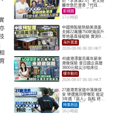
封「李泳漢2.0」 老父剛
離世急於澄清「代找卡
數」傳聞惹人反感
影視圈
17小時前
實
中國預製屋熱銷美澳墨
亦
夫婦22萬購750呎兩房戶
技
零地基直接組裝 實測9個
月激讚
海外置業
最
2026-08-06 06:00 HKT
相
40歲港漂棄百萬年薪來
育
港做保險 昔日國企高層
3800元租尖沙咀床位｜
租盤Million
樓市動向
2026-08-07 06:00 HKT
27歲港男家道中落做保
安 慘遭舊同學嘲笑 捱足
3年遇「高人」指點 終辭
職宣告「轉做一事」｜
時事熱話
Juicy叮
16小時前