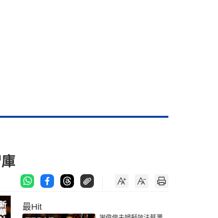
智庫
最Hit
謝偉俊夫婦擬效法蔡瀾