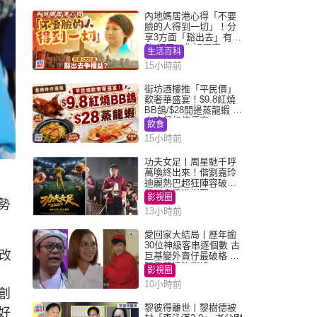
內地媽居港心得「不要
臉的人得到一切」！分
享3方面「豁出去」有著
數 網民：你好厲害
生活百科
15小時前
街坊酒樓推「平民價」
歎奢華盛宴！$9.8紅燒
BB鴿/$28開邊蒸龍蝦 3
大晚餐超值優惠
飲食
15小時前
功夫女足丨周星馳千呼
萬喚終出來！偕劉嘉玲
迪麗熱巴超狂陣容破天
，
荒現身香港謝票
影視圈
勢
13小時前
愛回家大結局丨歷年逾
30位神級客串逐個數 古
改
巨基變外賣仔最破格 歐
陽震華情陷群姐
影視圈
10小時前
創
黎彼得離世丨黎樹德被
好