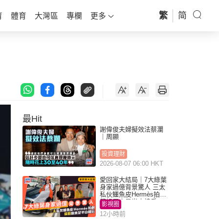
繁
简
育
體育
大灣區
專欄
更多
最Hit
謝偉俊夫婦擬效法蔡瀾
｜周顯
投資理財
2026-08-07 06:00 HKT
愛回家大結局｜7大綠葉
身家過億背景驚人 三太
私伙鱷魚皮Hermès拍劇
蘇姐原來是半山樓后
影視圈
12小時前