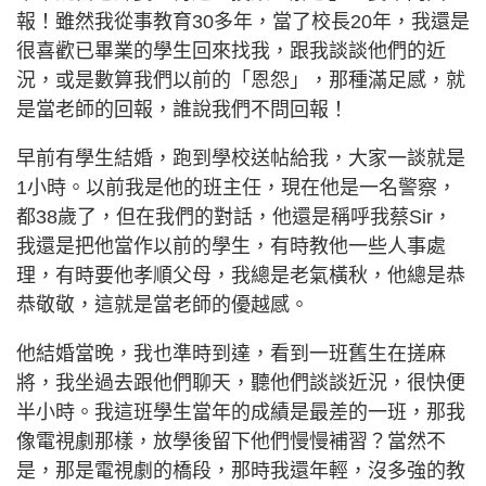
報！雖然我從事教育30多年，當了校長20年，我還是
很喜歡已畢業的學生回來找我，跟我談談他們的近
況，或是數算我們以前的「恩怨」，那種滿足感，就
是當老師的回報，誰說我們不問回報！
早前有學生結婚，跑到學校送帖給我，大家一談就是
1小時。以前我是他的班主任，現在他是一名警察，
都38歲了，但在我們的對話，他還是稱呼我蔡Sir，
我還是把他當作以前的學生，有時教他一些人事處
理，有時要他孝順父母，我總是老氣橫秋，他總是恭
恭敬敬，這就是當老師的優越感。
他結婚當晚，我也準時到達，看到一班舊生在搓麻
將，我坐過去跟他們聊天，聽他們談談近況，很快便
半小時。我這班學生當年的成績是最差的一班，那我
像電視劇那樣，放學後留下他們慢慢補習？當然不
是，那是電視劇的橋段，那時我還年輕，沒多強的教