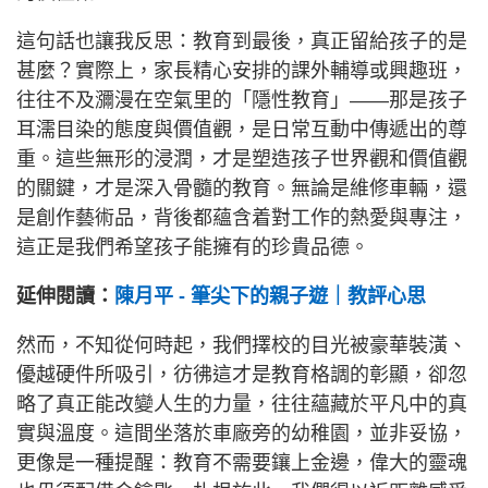
這句話也讓我反思：教育到最後，真正留給孩子的是
甚麼？實際上，家長精心安排的課外輔導或興趣班，
往往不及瀰漫在空氣里的「隱性教育」——那是孩子
耳濡目染的態度與價值觀，是日常互動中傳遞出的尊
重。這些無形的浸潤，才是塑造孩子世界觀和價值觀
的關鍵，才是深入骨髓的教育。無論是維修車輛，還
是創作藝術品，背後都蘊含着對工作的熱愛與專注，
這正是我們希望孩子能擁有的珍貴品德。
延伸閱讀：
陳月平 - 筆尖下的親子遊｜教評心思
然而，不知從何時起，我們擇校的目光被豪華裝潢、
優越硬件所吸引，彷彿這才是教育格調的彰顯，卻忽
略了真正能改變人生的力量，往往蘊藏於平凡中的真
實與溫度。這間坐落於車廠旁的幼稚園，並非妥協，
更像是一種提醒：教育不需要鑲上金邊，偉大的靈魂