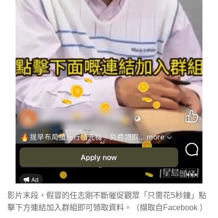
影片末段，假冒的任志剛不斷催促觀眾「只需花5秒鐘」點
擊下方連結加入群組即可領取資料。（擷取自Facebook ）