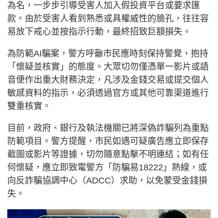
為名，一步步引導受害人加入假投資平台或要求匯
款。由於受害人看到熟悉或具權威性的臉孔，往往容
易放下戒心並按指示行動，最終招致巨額損失。
為防範AI騙案，警方呼籲市民應時刻保持警覺，抱持
「懷疑並核實」的態度。大眾切勿僅憑單一影片或語
音便作出重大財務決定，凡涉及金錢交易或提交個人
敏感資料的指示，必須透過官方或其他可靠渠道進行
雙重核實。
目前，政府、銀行及執法機關已將深偽詐騙列為重點
防範項目。警方提醒，市民如遇可疑廣告應立即保存
截圖或影片等證據，切勿隨意點擊不明連結；如有任
何懷疑，應立即致電警方「防騙易18222」熱線，或
向反詐騙協調中心（ADCC）求助，以免蒙受金錢損
失。