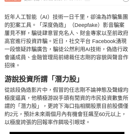
近年人工智能（AI）技術一日千里，卻淪為詐騙集團
的犯案工具。「深度偽造」（Deepfake）影音騙案
屢見不鮮，騙徒肆意冒充名人、財金專家以至前政府
高官進行投資詐騙。近日，社交平台 Facebook湧現
一段懷疑詐騙廣告，騙徒公然利用AI技術，偽造行政
會議成員、金融管理局前總裁任志剛的容貌與聲音作
招徠。
游說投資所謂「潛力股」
從該段偽造影片中，假冒的任志剛不論神態及聲線均
極度逼真，他積極游說手頭有閒資的市民投資數隻所
謂的「潛力股」，更誇下海口指相關股票目前股價僅
約2元，預計未來兩個月內有機會狂飆至60元以上，
以極度誇張的回報率作餌吸引眼球。