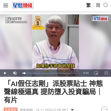
繁
简
Remaining
-
0:33
Loaded
:
Play
Unmute
Picture-
Full
85.74%
in-
Picture
Time
「AI假任志剛」派股票貼士 神態
聲線極逼真 提防墮入投資騙局｜
有片
更新時間：16:11 2026-07-09 HKT
投資理財