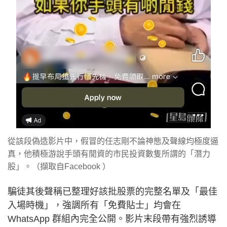
從該段偽造影片中，假冒的任志剛不論神態及聲線均極度逼
真，他積極游說手頭有閒資的市民投資數隻所謂的「潛力
股」。（擷取自Facebook ）
騙徒其後聲稱已整理好該批股票的完整名單及「最佳
入場時機」，強調所有「免費貼士」均會在
WhatsApp 群組內完全公開。影片末段帶有強烈誘導