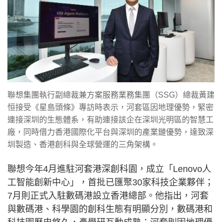
聯想集團執行副總裁兼方案服務業務集團（SSG）總裁黃建
恒接受《星島頭條》專訪時表示，河套區因地理優勢，緊密
連接深圳的生態體系，有助連接該企在深圳光明區的智慧工
廠，同時借力香港國際化平台與深圳的產業鏈優勢，達致深
圳製造、香港創科與全球營運的三角架構。
聯想今年4月進駐河套港深創科園，成立「Lenovo人
工智能創新中心」，首批已匯聚30家科技企業夥伴；
7月則正式入駐數碼港設立香港總部。他指出，河套
與數碼港、科學園的創科生態有明顯分別，數碼港和