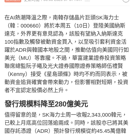
在AI熱潮降溫之際，南韓存儲晶片巨頭SK海力士
（韓：000660）將於本周五（10日）登陸美國納斯
達克，外界更有意見認為，該股有望納入納斯達克
100指數及觸發被動資金買入，以至吸引套利資金活
躍於ADR與韓國本地股之間，推動估值向美國同行如
美光（MU）等靠攏。不過，華富建業證券投資策略
聯席總監阮子曦及光大證券國際證券策略師伍禮賢
（Kenny）接受《星島頭條》時均不約而同表示，被
動資金追貨確實會帶來動力，但影響相對短期，投資
者不宜認定股價必然上升。
發行規模料降至280億美元
值得留意的是，SK海力士周一收報2,343,000韓元，
已較上月底高位回落逾兩成。同時，該股亦已將其美
國存託憑證（ADR）預計發行規模從約45.45萬億韓