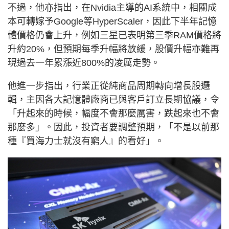
不過，他亦指出，在Nvidia主導的AI系統中，相關成
本可轉嫁予Google等HyperScaler，因此下半年記憶
體價格仍會上升，例如三星已表明第三季RAM價格將
升約20%，但預期每季升幅將放緩，股價升幅亦難再
現過去一年累漲近800%的凌厲走勢。
他進一步指出，行業正從純商品周期轉向增長股邏
輯，主因各大記憶體廠商已與客戶訂立長期協議，令
「升起來的時候，幅度不會那麼厲害，跌起來也不會
那麼多」。因此，投資者要調整預期，「不是以前那
種『買海力士就沒有窮人』的看好」。