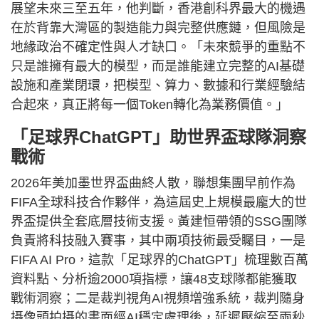
展望未來三至五年，他判斷，香港創科界最大的機遇
在於背靠大灣區的製造能力與完整供應鏈，但風險是
地緣政治不確定性與人才缺口。「未來競爭的重點不
只是誰擁有最大的模型，而是誰能建立完整的AI基礎
設施和產業閉環，把模型、算力、數據和行業經驗結
合起來，真正將每一個Token轉化為業務價值。」
「足球界ChatGPT」助世界盃球隊洞察
戰術
2026年美加墨世界盃曲終人散，聯想集團早前作為
FIFA全球科技合作夥伴，為這屆史上規模最龐大的世
界盃提供全套底層技術支援。黃建恒帶領的SSG團隊
負責將科技融入賽事，其中兩項技術最受矚目，一是
FIFA AI Pro，這款「足球界的ChatGPT」梳理數百萬
資料點、分析逾2000項指標，讓48支球隊都能獲取
戰術洞察；二是裁判視角AI視頻增強系統，裁判隨身
攝像頭拍攝的畫面經AI穩定處理後，延遲壓縮至兩秒