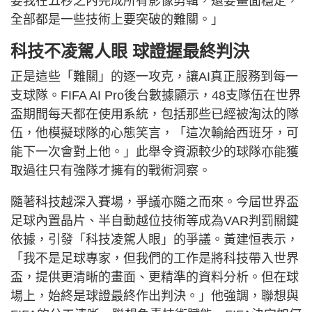
要我在五秒之內完成所有影像剪輯，還要畫面穩定，
全部都是一些技術上要突破的難關。」
科技不凌駕人眼 球證握最終判決
正是這些「難關」的逐一攻克，讓AI真正服務到每一
支球隊。FIFA AI Pro後台數據顯示，48支隊伍在世界
盃期間每天都在使用系統，包括那些已經被淘汰的隊
伍，他模擬球隊的心態笑言，「這次輸給西班牙，可
能下一次會對上他。」此舉令資源較少的球隊亦能獲
取過往只有強隊才擁有的戰術洞察。
隨著科技越深入賽場，爭議亦隨之而來。今屆世界盃
足球內置晶片、半自動越位技術等成為VAR判罰關鍵
依據，引發「科技凌駕人眼」的爭議。黃建恒表示，
「我不是足球專家，但我們的工作是將科技帶入世界
盃，提供更清晰的畫面、更精準的資料分析。但在球
場上，始終是球證最終作出判決。」他強調，聯想與