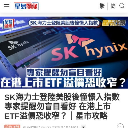
繁
简
SK海力士登陸美股後憧憬入指數
專家提醒勿盲目看好 在港上市
ETF溢價恐收窄？｜星市攻略
更新時間：06:00 2026-07-07 HKT
投資理財