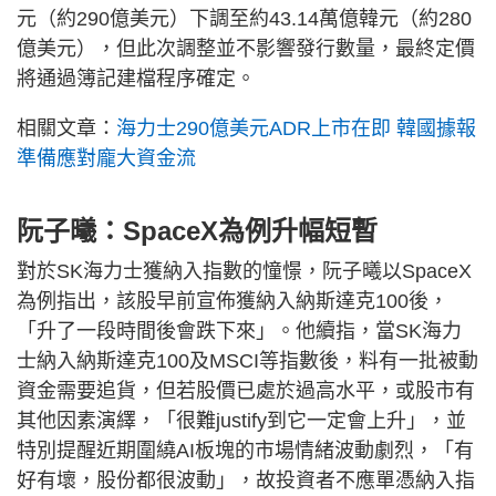
元（約290億美元）下調至約43.14萬億韓元（約280
億美元），但此次調整並不影響發行數量，最終定價
將通過簿記建檔程序確定。
相關文章：
海力士290億美元ADR上市在即 韓國據報
準備應對龐大資金流
阮子曦：SpaceX為例升幅短暫
對於SK海力士獲納入指數的憧憬，阮子曦以SpaceX
為例指出，該股早前宣佈獲納入納斯達克100後，
「升了一段時間後會跌下來」。他續指，當SK海力
士納入納斯達克100及MSCI等指數後，料有一批被動
資金需要追貨，但若股價已處於過高水平，或股市有
其他因素演繹，「很難justify到它一定會上升」，並
特別提醒近期圍繞AI板塊的市場情緒波動劇烈，「有
好有壞，股份都很波動」，故投資者不應單憑納入指