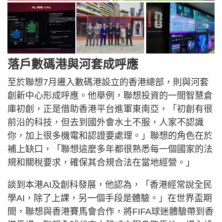
落戶數碼港與河套成呼應
至於聯想7月遷入數碼港設立的香港總部，則與河套
創新中心形成呼應。他舉例，聯想投資的一間智慧倉
庫初創，正是借助香港平台進軍東南亞，「初創有很
前沿的科技，但去到國外會水土不服，人家不認識
你，加上很多機電和認證要處理。」聯想的角色在於
補上缺口，「聯想這麼多年都很熟悉每一個國家的法
規和關稅要求，確保其合規合法在當地經營。」
談到本港AI及創科發展，他認為，「香港經常說全民
學AI，除了上課，另一個手段是體驗。」在世界盃期
間，聯想與香港賽馬會合作，將FIFA球迷體驗帶到香