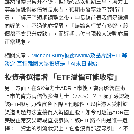
雖然股價已累升不少，但他認為以近期三星、海力士
等業績錄得數倍增長來看，預期市盈率並不算特別
貴，「經歷了短期調整之後，中長線前景我們是繼續
向好的。」不過他亦提醒，「無論各行業有多好，股
價都不會只升或跌」，而近期高位出現較大波動亦屬
正常現象。
相關文章：
Michael Burry披露Nvidia及晶片股ETF等
淡倉 直指韓國大舉投資是「AI末日開始」
投資者選擇增 「ETF溢價可能收窄」
另一方面，在SK海力士ADR上市後，會否影響在港
上市的南方兩倍做多海力士（7709）？，阮子曦認為
該ETF吸引力確實會下降。他解釋，以往港人受制於
渠道問題無法直接買入韓國正股，如今可透過ADR在
美股正常交易時段直接參與，該ETF將不再是唯一選
擇，「資金的引流狀況上，它會沒有那麼吸引」。不