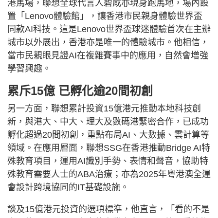
港馬場，聯想全球代言人碧咸亦現身跑馬地，場內設
置「Lenovo體驗館」，讓香港市民親身體驗世界盃
同款AI科技。這是Lenovo世界盃球迷體驗首次在主辦
城市以外展出，香港亦是唯一的體驗城市。他相信，
當市民親眼見證AI在複雜賽事中的應用，自然會增強
學習興趣。
累斥15億 已孵化逾20間初創
另一方面，聯想累計投資15億港元推動本地科技創
新，與港大、中大、理大及數碼港緊密合作，已成功
孵化超過20間初創，重點布局AI、大數據、雲計算等
領域。在應用層面，聯想SSG在香港推動Bridge AI特
殊教育項目，運用AI識別手勢、表情和聲音，協助特
殊教育需要人士的ABA治療；亦為2025年粵港澳全運
會設計跨境協同的IT基礎設施。
談及15億港元投資的選項標準，他直言，「看的不是