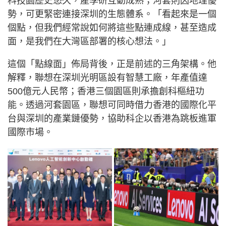
科技園歷史悠久，產學研互動成熟；河套則因地理優
勢，可更緊密連接深圳的生態體系。「看起來是一個
個點，但我們經常說如何將這些點連成線，甚至造成
面，是我們在大灣區部署的核心想法。」
這個「點線面」佈局背後，正是前述的三角架構。他
解釋，聯想在深圳光明區設有智慧工廠，年產值達
500億元人民幣；香港三個園區則承擔創科樞紐功
能。透過河套園區，聯想可同時借力香港的國際化平
台與深圳的產業鏈優勢，協助科企以香港為跳板進軍
國際市場。