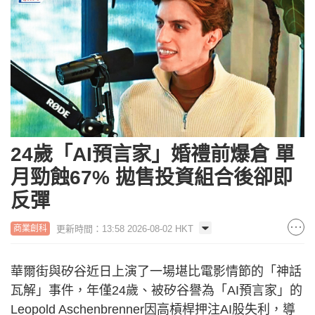
24歲「AI預言家」婚禮前爆倉 單
月勁蝕67% 拋售投資組合後卻即
反彈
更新時間：13:58 2026-08-02 HKT
商業創科
華爾街與矽谷近日上演了一場堪比電影情節的「神話
瓦解」事件，年僅24歲、被矽谷譽為「AI預言家」的
Leopold Aschenbrenner因高槓桿押注AI股失利，導