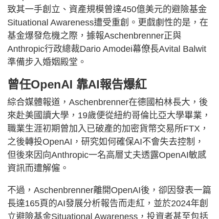
致其一手創立、資產規模曾達450億美元的避險基金
Situational Awareness遭受重創。更戲劇性的是，在
基金爆發危機之際，據報Aschenbrenner正與
Anthropic行政總裁Dario Amodei幕僚長Avital Balwit
準備步入婚姻殿堂。
曾任OpenAI 靠AI報告爆紅
綜合媒體報道，Aschenbrenner在德國柏林長大，後
來赴美國讀大學，19歲便從紐約哥倫比亞大學畢業，
職業生涯初期曾加入已破產的加密貨幣交易所FTX，
之後轉投OpenAI，研究如何確保AI不會失去控制，
但後來因向Anthropic一名高層丈夫透露OpenAI敏感
資訊而遭解僱。
不過，Aschenbrenner離開OpenAI後，卻因發表一篇
長達165頁的AI發展分析報告而走紅，並於2024年創
立避險基金Situational Awareness，投資者甚至包括