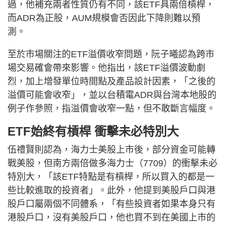
過，他補充兩者性質仍有不同，該ETF具兩倍槓桿，
而ADR為正股，AUM規模會否因此下降則難以預
測。
至於市場關注的ETF溢價收窄問題，阮子曦認為跨市
場交易確會帶來影響。他指出，該ETF溢價波動劇
烈，加上增發單位時間點及產品設計因素，「之後的
溢價可能會收窄」，並以台積電ADR與台灣本地股的
例子作參照，指溢價會收窄一點，但不敢斷言幅度。
ETF始終有槓桿 衝擊未必特別大
伍禮賢則認為，海力士美股上市後，部分資金可能轉
戰美股，但南方兩倍做多海力士（7709）的衝擊未必
特別大，「該ETF特點是有槓桿，所以買入的都是一
些比較進取的投資者」。此外，他提到美股戶口與港
股戶口屬兩個不同體系，「有些投資者如果本身只有
港股戶口，沒有美股戶口，他也買不到在美國上市的