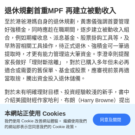
退休規劃首重MPF 再建立被動收入
至於港爸港媽自身的退休規劃，黃惠儀強調首要管理
好強積金，同時應趁在職期間，逐步建立被動收入組
合，例如期權收息、派息基金、股票掛鈎工具等，及
早熟習相關工具操作，待正式退休、強積金可一筆過
提取時，才更有能力管理這大筆資金。李澄幸則提醒
家長做好「理財斷捨離」，對於已購入多年但未必再
適合或需要的舊保單、基金或股票，應審視前景再適
當取捨，騰出資金投入退休儲備。
對於未有明確理財目標、投資經驗較淺的新手，書中
介紹美國財經作家哈利．布朗（Harry Browne）提出
的「永久組合」（Permanent Portfolio）概念供家長
本網站正使用 Cookies
參考。該組合將資產平均分為四類，包括美國股票、
同意及關閉
我們使用 Cookie 改善網站體驗。 繼續使用我們
美國債券、黃金（或商品）及現金，各佔資產配置的
的網站即表示您同意我們的 Cookie 政策。
25%，並每年進行一次「再平衡」