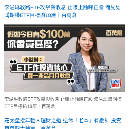
李溢琳教路ETF攻擊與收息 止賺止蝕睇正股 備兌認
購期權ETF目標逾18厘｜百萬倉
李溢琳教路ETF攻擊與收息 止賺止蝕睇正股 備兌認購期權
ETF目標逾18厘｜百萬倉
莊太量授年輕人理財之道 退休「老本」有數計 投資
首選四大藍籌｜百萬倉