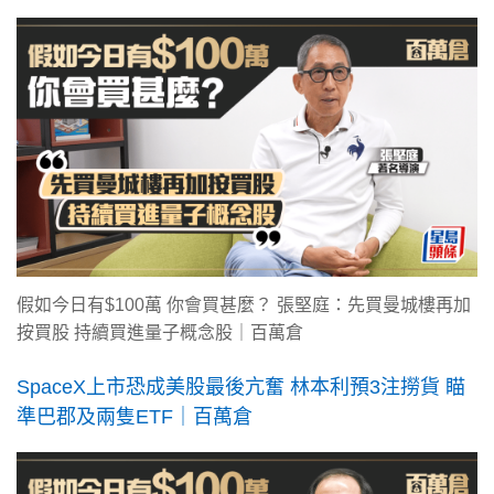
假如今日有$100萬 你會買甚麼？ 張堅庭：先買曼城樓再加
按買股 持續買進量子概念股｜百萬倉
SpaceX上市恐成美股最後亢奮 林本利預3注撈貨 瞄
準巴郡及兩隻ETF｜百萬倉