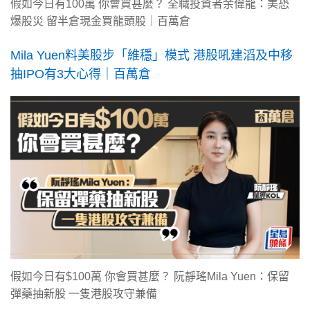
假如今日有100萬 你會買甚麼？ 全職投資者余偉龍：美恐
爆股災 留半倉現金買龍頭股｜百萬倉
Mila Yuen料美股步「維穩」模式 港股吼建滔及中移
抽IPO有3大心得｜百萬倉
假如今日有$100萬 你會買甚麼？ 阮靜瑤Mila Yuen：保留
彈藥抽新股 一隻港股攻守兼備