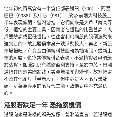
他年初的百萬倉有一半倉位部署騰訊（700）、阿里
巴巴（9988）及中芯（981），對於前兩大科技股上
半年表現偏弱，曾淵滄指，它們向來是大戶「舞高弄
低」恒指的主要工具，因兩者在恒指的比重甚高，大
戶要炒高或壓低恒指，往往會利用兩股的股價波動來
達到目的，故此股價本身升跌浮動較大。再者，新股
市場暢旺，有資金由傳統科技股轉為抽新股，或新上
市的AI股，也拖累傳統科企表現，不過持貨者毋須急
於沽貨，如騰訊仍有穩健盈利支持。至於中芯，曾淵
滄指其因遭美國制裁，美資無法參與炒作，故升幅遠
不及其他晶片「半新股」，但中芯是內地晶片業龍
頭，是華為專用的晶片代工商，故他對中芯充滿信
心。
港股若跌足一年 恐拖累樓價
港股向來是港樓的領先指標，曾淵滄直言，若港股連