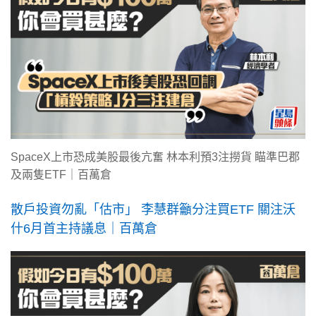
SpaceX上市恐成美股最後亢奮 林本利預3注撈貨 瞄準巴郡
及兩隻ETF｜百萬倉
散戶投資勿亂「估市」 李慧群籲分注買ETF 關注沃
什6月首主持議息｜百萬倉