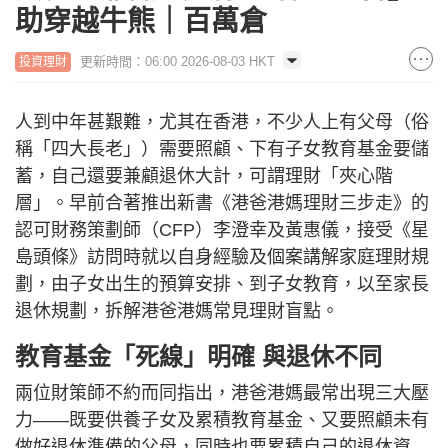
助穿越牛熊｜百萬倉
更新時間：06:00 2026-08-03 HKT
投資理財
人到中年甚艱難，尤其在香港，不少人上有父母（俗
稱「四大長老」）需要照顧、下有子女教育基金要儲
蓄，自己還要兼顧退休大計，可謂理財「夾心階
層」。早前合著推出新書《港爸港媽理財三步走》的
認可財務策劃師（CFP）李澄幸及黃惠儀，接受《星
島頭條》訪問時就以自身經驗及個案講解家庭理財規
劃，由子女出生的預算安排、到子女教育，以至家長
退休規劃，拆解港爸港媽常見理財盲點。
教育基金「死線」明確 與退休不同
兩位財策師不約而同指出，港爸港媽最常出現三大壓
力——既要供養子女及累積教育基金、又要照顧未有
做好退休準備的父母，同時也要累積自己的退休資