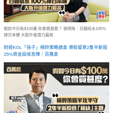
假如今日有$100萬 你會買甚麼？ 張明珠：日圓低水100%
掃日本樓 大阪升值潛力最高
財經KOL「孫子」槓鈴策略建倉 港股留意2隻半新股
25%資金設收息陣｜百萬倉