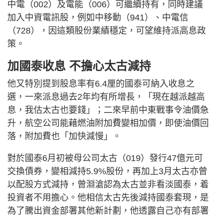
中電（002）及電能（006）可繼續持有，同時建議
加入中資電訊股，例如中移動（941）、中電信
（728），因這類股份業績穩定，可望維持派高息政
策。
加國泰收息 不擔心太古減持
他又特別提到股息率有6.4厘的國泰可納入收息之
選，一來派息過去2年均有所增長，「現在越派越高
息，我估太古也要錢」；二來早前中東戰事令油價急
升，航空公司能藉燃油附加費變相加價，即使油價回
落，附加費也「加快減慢」。
對於國泰6月初被母公司太古（019）發行47億元可
交換債券，變相減持5.9%股份，再加上3月太古亦曾
以配股方式減持，曾淵滄認為太古並非看淡國泰，着
投資者不用擔心。他相信太古先後減持國泰套現，是
為了騰出資金部署其他新計劃，他透露自己亦有部署