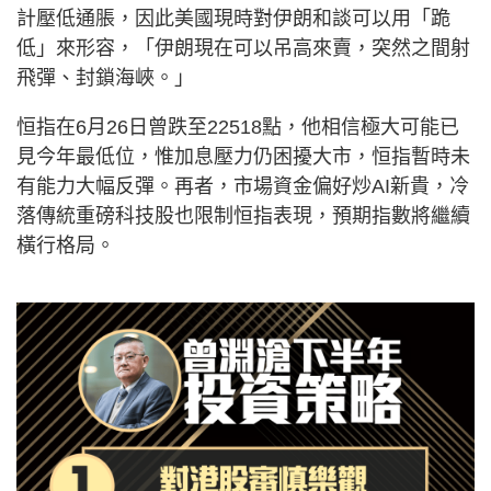
計壓低通脹，因此美國現時對伊朗和談可以用「跪
低」來形容，「伊朗現在可以吊高來賣，突然之間射
飛彈、封鎖海峽。」
恒指在6月26日曾跌至22518點，他相信極大可能已
見今年最低位，惟加息壓力仍困擾大市，恒指暫時未
有能力大幅反彈。再者，市場資金偏好炒AI新貴，冷
落傳統重磅科技股也限制恒指表現，預期指數將繼續
橫行格局。