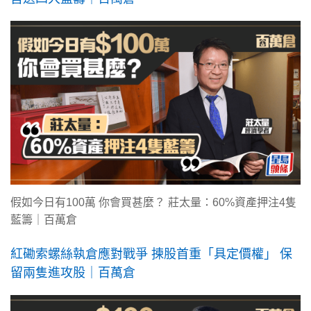
假如今日有100萬 你會買甚麼？ 莊太量：60%資產押注4隻
藍籌｜百萬倉
紅磡索螺絲執倉應對戰爭 揀股首重「具定價權」 保
留兩隻進攻股｜百萬倉