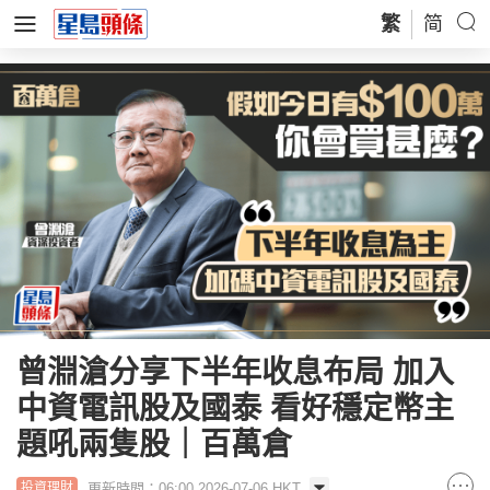
繁
简
曾淵滄分享下半年收息布局 加入
中資電訊股及國泰 看好穩定幣主
題吼兩隻股｜百萬倉
更新時間：06:00 2026-07-06 HKT
投資理財