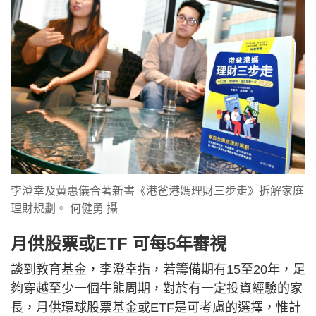
李澄幸及黃惠儀合著新書《港爸港媽理財三步走》拆解家庭
理財規劃。 何健勇 攝
月供股票或ETF 可每5年審視
談到教育基金，李澄幸指，若籌備期有15至20年，足
夠穿越至少一個牛熊周期，對於有一定投資經驗的家
長，月供環球股票基金或ETF是可考慮的選擇，惟計