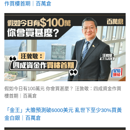
作買樓首期｜百萬倉
假如今日有100萬元 你會買甚麼？ 汪敦敬：四成資金作買
樓首期｜百萬倉
「金王」大膽預測破6000美元 亂世下至少30%買黃
金白銀｜百萬倉