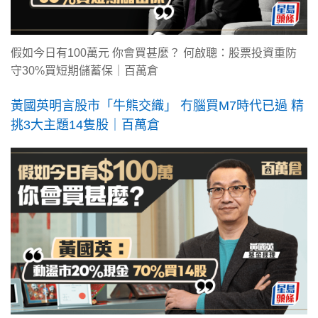
假如今日有100萬元 你會買甚麼？ 何啟聰：股票投資重防
守30%買短期儲蓄保｜百萬倉
黃國英明言股市「牛熊交織」 冇腦買M7時代已過 精
挑3大主題14隻股｜百萬倉