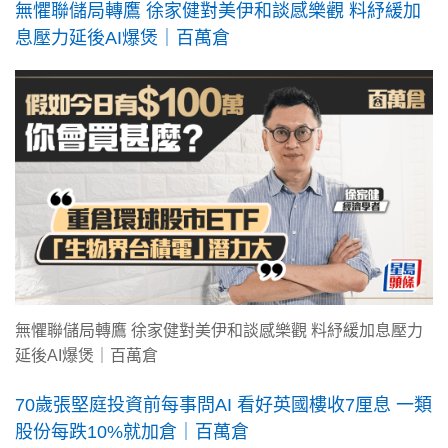
無懼聯儲局轉鷹 徐家健對美伊和談感樂觀 料紓緩加
息壓力延後AI爆煲｜百萬倉
無懼聯儲局轉鷹 徐家健對美伊和談感樂觀 料紓緩加息壓力
延後AI爆煲｜百萬倉
70歲​張堅庭投資前每事問AI 看好英國樓收7厘息 一類
股份每跌10%就加倉｜百萬倉