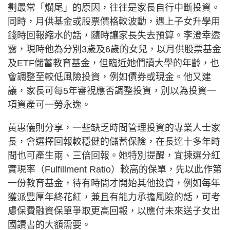
劃最常「爛尾」的原因，往往是家長自行中斷投資。
同時，月供基金或股票價格較波動，遇上子女升學用
錢時回報縮水的話，隨時讓家長失去預算。李澄幸透
露，現時他為分別3歲及6歲的女兒，以月供股票基金
及ETF儲蓄教育基金，但臨近她們讀大學的年齡，也
會調整至較低風險投資，例如債券或現金。他又建
議，家長可每5年審視應否調整投資，別以為投資一
項資產可一勞永逸。
黃惠儀則分享，一些缺乏時間管理投資的專業人士家
長，會選擇回報較穩健的儲蓄保險，在長達十多年時
間也可產生兩、三倍回報。她特別提醒，宜揀選分紅
實現率（Fulfillment Ratio）較高的保單，先以此作第
一份教育基金，待有時間才開始其他投資，例如每年
獲派豐厚年終花紅，兼且有能力承擔風險的話，可考
慮保費融資保單爭取更高回報，以應付未來送子女出
國讀書的大額需要。