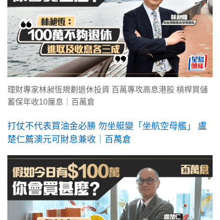
理財專家林昶恆規劃退休投資 百萬專攻高息港股 槓桿買儲
蓄保年收10厘息｜百萬倉
打仗不代表買油金必勝 勿坐艇變「坐航空母艦」 盧
楚仁薦澳元可財息兼收｜百萬倉