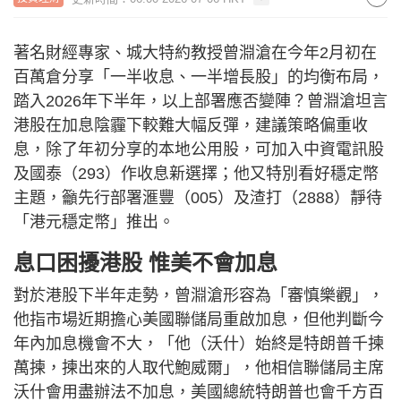
著名財經專家、城大特約教授曾淵滄在今年2月初在
百萬倉分享「一半收息、一半增長股」的均衡布局，
踏入2026年下半年，以上部署應否變陣？曾淵滄坦言
港股在加息陰霾下較難大幅反彈，建議策略偏重收
息，除了年初分享的本地公用股，可加入中資電訊股
及國泰（293）作收息新選擇；他又特別看好穩定幣
主題，籲先行部署滙豐（005）及渣打（2888）靜待
「港元穩定幣」推出。
息口困擾港股 惟美不會加息
對於港股下半年走勢，曾淵滄形容為「審慎樂觀」，
他指市場近期擔心美國聯儲局重啟加息，但他判斷今
年內加息機會不大，「他（沃什）始終是特朗普千揀
萬揀，揀出來的人取代鮑威爾」，他相信聯儲局主席
沃什會用盡辦法不加息，美國總統特朗普也會千方百