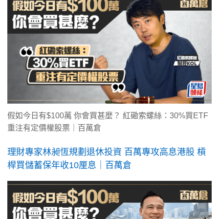
假如今日有$100萬 你會買甚麼？ 紅磡索螺絲：30%買ETF
重注有定價權股票｜百萬倉
理財專家林昶恆規劃退休投資 百萬專攻高息港股 槓
桿買儲蓄保年收10厘息｜百萬倉