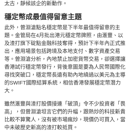
太古，靜候該企的新動作。
穩定幣成最值得留意主題
此外，曾淵滄點名穩定幣是下半年最值得留意的主
題。金管局在4月批出港元穩定幣牌照，由滙豐、以
及渣打旗下碇點金融科技奪得，預計下半年內正式推
出，應用場景包括跨境及本地支付、數字資產交易
等。曾淵滄分析，內地禁止加密貨幣交易，卻選擇讓
香港試行穩定幣發行，背後意圖是要為人民幣國際化
尋找突破口，穩定幣長遠有助內地繞過以美元為主導
的SWIFT國際結算系統，相信香港發展穩定幣潛力
大。
雖然滙豐與渣打股價接連「破頂」令不少投資者「畏
高」，但曾淵滄坦言它們的升幅，跟熱炒的科技新貴
比較不算驚人，沒有被市場瘋炒，現價仍可買入，當
中未破歷史新高的渣打較抵買。