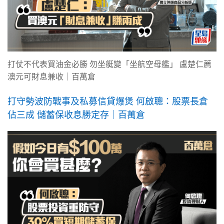
打仗不代表買油金必勝 勿坐艇變「坐航空母艦」 盧楚仁薦
澳元可財息兼收｜百萬倉
打守勢波防戰事及私募信貸爆煲 何啟聰：股票長倉
佔三成 儲蓄保收息勝定存｜百萬倉