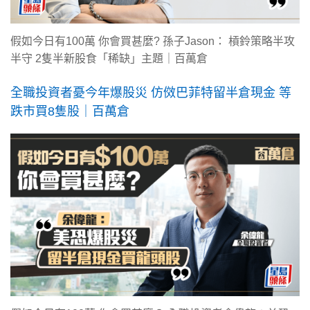
假如今日有100萬 你會買甚麼? 孫子Jason： 槓鈴策略半攻
半守 2隻半新股食「稀缺」主題｜百萬倉
全職投資者憂今年爆股災 仿傚巴菲特留半倉現金 等
跌市買8隻股｜百萬倉