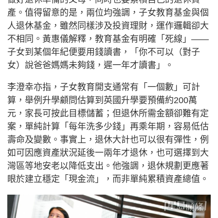
產。值得留意的是，兩位均強調，子女教育基金與個
人退休基金，雖然同樣涉及投資理財，運作邏輯卻大
不相同。黃惠儀解釋，教育基金有明確「死線」——
子女到某個年紀便要用錢讀書，「你不可以（對子
女）說爸爸媽媽未夠錢，遲一年才讀書」。
李澄幸亦指，子女教育開支通常有「一個數」可計
算，舉例升學顧問估算到英國升學要預備約200萬
元，家長可按此目標儲蓄；但退休所需金額卻難有定
案，單純計算「每年洗多少錢」再乘年期，容易低估
壽命及變數。事實上，退休大計也可以很有彈性，例
如可因應資產狀況延後一兩年才退休，也可選擇到大
灣區等地安老以降低支出。他強調，退休規劃更應著
眼於建立穩定「現金流」，而非單純累積資產總值。