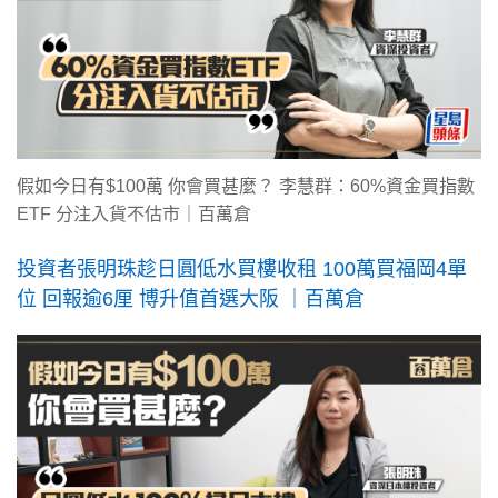
假如今日有$100萬 你會買甚麼？ 李慧群：60%資金買指數
ETF 分注入貨不估市｜百萬倉
投資者張明珠趁日圓低水買樓收租 100萬買福岡4單
位 回報逾6厘 博升值首選大阪 ｜百萬倉