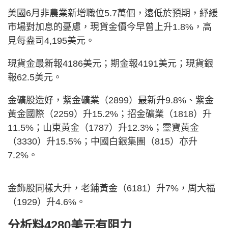
美國6月非農業新增職位5.7萬個，遠低於預期，紓緩
市場對加息的憂慮，現貨金價今早曾上升1.8%，高
見每盎司4,195美元。
現貨金最新報4186美元；期金報4191美元；現貨銀
報62.5美元。
金礦股造好，紫金礦業（2899）最新升9.8%、紫金
黃金國際（2259）升15.2%；招金礦業（1818）升
11.5%；山東黃金（1787）升12.3%；靈寶黃金
（3330）升15.5%；中國白銀集團（815）亦升
7.2%。
金飾股同樣大升，老鋪黃金（6181）升7%，周大福
（1929）升4.6%。
分析料4280美元有阻力