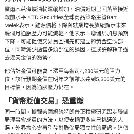
霍爾木茲海峽油輪運輸增加，油價近期已回落至接近
戰前水平。TD Securities全球商品策略主管Bart
Melek表示，能源價格下降與就業增長放緩顯示未來
幾個月通脹壓力可能減輕。他表示，聯儲局加息預期
下降，可能促使交易員回補先前建立的黃金空頭部
位，同時減少拋售多頭部位的誘因，這或許解釋了過
去幾天金價的漲勢。
他估計金價可能會上漲至每盎司4,280美元的阻力
位，該行預期金價在明年之前難以達到5,300美元的
目標價，因為通脹壓力仍在。
「貨幣貶值交易」恐重燃
同一時間，據報美國總統特朗普正積極研究踢走聯儲
局理事會成員的方法，以便安插更多自己挑選的人
選，外界擔心會再引發對聯儲局獨立性的憂慮。這個