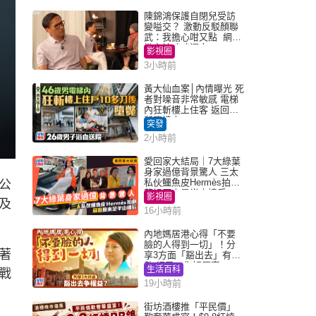
陳錦鴻保護自閉兒受訪
變嗌交？ 激動反駁顏聯
武：我擔心咁又點 網民
批主持咄咄逼人
影視圈
3小時前
黃大仙血案│內情曝光 死
者對噪音非常敏感 電梯
內狂斬樓上住客 返回住
所墮樓亡
突發
2小時前
愛回家大結局｜7大綠葉
身家過億背景驚人 三太
私伙鱷魚皮Hermès拍劇
公
蘇姐原來是半山樓后
影視圈
及
16小時前
內地媽居港心得「不要
臉的人得到一切」！分
著
享3方面「豁出去」有著
數 網民：你好厲害
生活百科
戰
19小時前
街坊酒樓推「平民價」