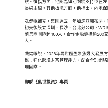
銀。恒指方面，他認為短期關鍵支持位在255
長線主線。其他板塊方面，他指出，內地保
冼健岷補充，集團過去一年加速亞洲布局，已
初先後設立深圳、長沙、台北分公司，WRIS
前集團團隊超400人，合作金融機構逾200
人。
冼健岷說，2026年昇世匯盈聚焦幾大發展
檻；強化跨境財富管理能力，配合全球網絡
理團隊。
即睇《亂世投資》專頁↓