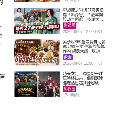
的
63歲關之琳與27歲男模
爆「嫲孫戀」？激罕開
腔19字回應：多謝大家
掛念近況
影視圈
年
2026-08-07 12:00 HKT
目
尖沙咀$69起素食自助餐
0
90分鐘任食沙律/炒飯麵/
炸物 網民大讚：味道
好，環境闊落
飲食
2026-08-07 11:58 HKT
門
功夫女足丨周星馳千呼
管
萬喚終出來！偕劉嘉玲
迪麗熱巴超狂陣容破天
荒現身香港謝票
影視圈
17小時前