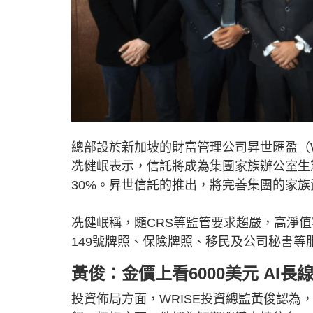
總部設於新加坡的財富管理公司昇世匯盈（W
冼健岷表示，信託將成為集團家族辦公室生態
30%。昇世信託的推出，將完善集團的家
冼健岷稱，隨CRS等監管要求趨嚴，高淨
149號牌照、保險牌照、移民及公司秘書
黃俊：金價上看6000美元 AI長
投資佈局方面，WRISE投資總監黃俊認為