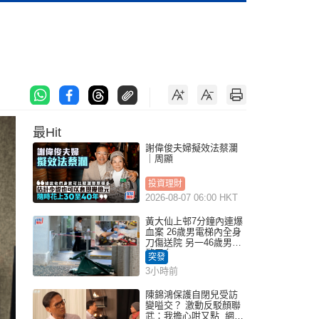
最Hit
謝偉俊夫婦擬效法蔡瀾
｜周顯
投資理財
2026-08-07 06:00 HKT
黃大仙上邨7分鐘內連爆
血案 26歲男電梯內全身
刀傷送院 另一46歲男倒
斃平台
突發
3小時前
陳錦鴻保護自閉兒受訪
變嗌交？ 激動反駁顏聯
武：我擔心咁又點 網民