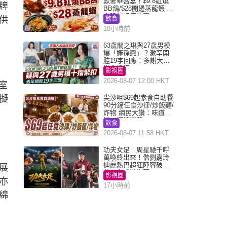
歎奢華盛宴！$9.8紅燒
牌
BB鴿/$28開邊蒸龍蝦 3
大晚餐超值優惠
供
飲食
18小時前
63歲關之琳與27歲男模
爆「嫲孫戀」？激罕開
腔19字回應：多謝大家
掛念近況
影視圈
2026-08-07 12:00 HKT
室
擬
尖沙咀$69起素食自助餐
90分鐘任食沙律/炒飯麵/
炸物 網民大讚：味道
好，環境闊落
飲食
2026-08-07 11:58 HKT
功夫女足丨周星馳千呼
萬喚終出來！偕劉嘉玲
迪麗熱巴超狂陣容破天
展
荒現身香港謝票
影視圈
亦
17小時前
綿