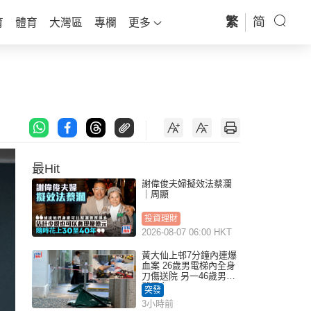
繁
简
育
體育
大灣區
專欄
更多
最Hit
謝偉俊夫婦擬效法蔡瀾
｜周顯
投資理財
2026-08-07 06:00 HKT
黃大仙上邨7分鐘內連爆
血案 26歲男電梯內全身
刀傷送院 另一46歲男倒
斃平台
突發
3小時前