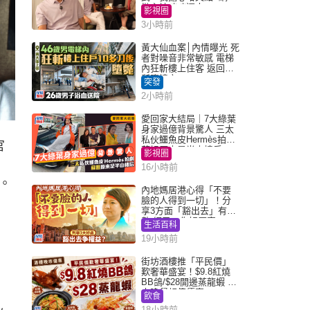
批主持咄咄逼人
影視圈
3小時前
黃大仙血案│內情曝光 死
者對噪音非常敏感 電梯
內狂斬樓上住客 返回住
所墮樓亡
突發
2小時前
愛回家大結局｜7大綠葉
身家過億背景驚人 三太
私伙鱷魚皮Hermès拍劇
官
蘇姐原來是半山樓后
影視圈
16小時前
。
內地媽居港心得「不要
臉的人得到一切」！分
享3方面「豁出去」有著
數 網民：你好厲害
生活百科
19小時前
街坊酒樓推「平民價」
歎奢華盛宴！$9.8紅燒
BB鴿/$28開邊蒸龍蝦 3
大晚餐超值優惠
飲食
18小時前