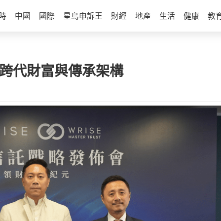
時
中國
國際
星島申訴王
財經
地產
生活
健康
教
建跨代財富與傳承架構