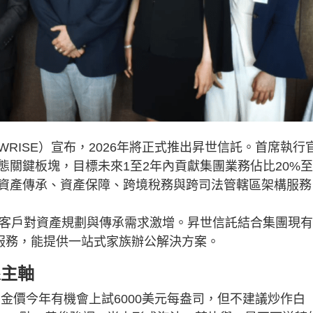
RISE）宣布，2026年將正式推出昇世信託。首席執行
關鍵板塊，目標未來1至2年內貢獻集團業務佔比20%至
族資產傳承、資產保障、跨境稅務與跨司法管轄區架構服務
值客戶對資產規劃與傳承需求激增。昇世信託結合集團現有
等服務，能提供一站式家族辦公解決方案。
線主軸
，金價今年有機會上試6000美元每盎司，但不建議炒作白