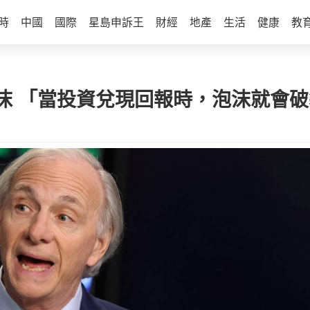
時
中國
國際
星島申訴王
財經
地產
生活
健康
教
沫 「當投資兌現回報時，泡沫就會