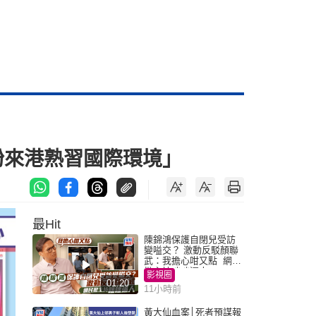
紛來港熟習國際環境」
最Hit
陳錦鴻保護自閉兒受訪
變嗌交？ 激動反駁顏聯
武：我擔心咁又點 網民
批主持咄咄逼人
影視圈
01:20
11小時前
黃大仙血案│死者預謀報