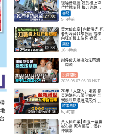
復噪音滋擾 聽到樓上單
位拉鐵閘聲 攜刀等𨋢伏
擊傷者
突發
02:38
5小時前
黃大仙血案│內情曝光 死
者對噪音非常敏感 電梯
內狂斬樓上住客 返回住
所墮樓亡
突發
02:38
10小時前
謝偉俊夫婦擬效法蔡瀾
｜周顯
投資理財
2026-08-07 06:00 HKT
20年「太空人」婚變 移
英港媽死心帶仔搬屋 至
親離世慘遭留港夫出軌
聯
背叛 苦嘆終看透對方留
時事熱話
港「真相」｜Juicy叮
因地
5小時前
台
黃大仙血案│血腥一幕震
撼心靈 死者鄰居：個心
仲震緊