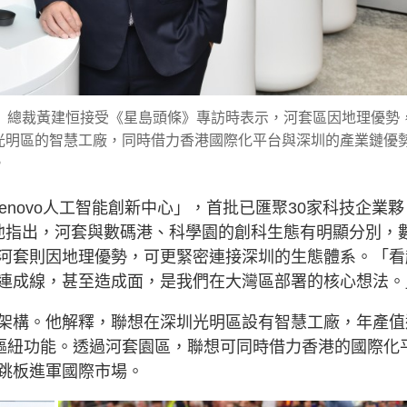
）總裁黃建恒接受《星島頭條》專訪時表示，河套區因地理優勢
光明區的智慧工廠，同時借力香港國際化平台與深圳的產業鏈優
。
enovo人工智能創新中心」，首批已匯聚30家科技企業夥
他指出，河套與數碼港、科學園的創科生態有明顯分別，
河套則因地理優勢，可更緊密連接深圳的生態體系。「看
連成線，甚至造成面，是我們在大灣區部署的核心想法。
架構。他解釋，聯想在深圳光明區設有智慧工廠，年產值
科樞紐功能。透過河套園區，聯想可同時借力香港的國際化
跳板進軍國際市場。