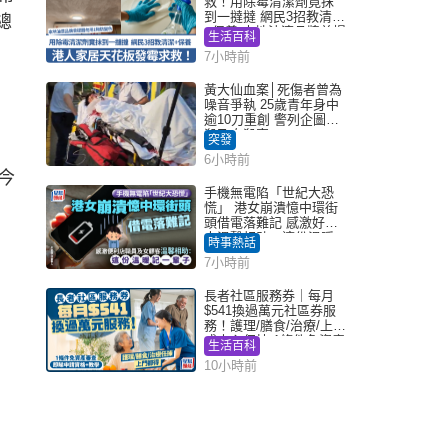
救！用除霉清潔劑竟抹
到一撻撻 網民3招教清潔
總
+保養 本地油漆品牌曾提
生活百科
醒勿用1物防變色
7小時前
黃大仙血案│死傷者曾為
噪音爭執 25歲青年身中
逾10刀重創 警列企圖謀
殺及自殺案
突發
6小時前
今
手機無電陷「世紀大恐
慌」 港女崩潰憶中環街
頭借電落難記 感激好心
人溫馨相助：這份溫暖
時事熱話
記一輩子｜Juicy叮
7小時前
長者社區服務券｜每月
$541換過萬元社區券服
務！護理/膳食/治療/上門
或中心任揀 1條件免資產
生活百科
審查（附申請資格及教
10小時前
學）