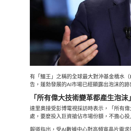
有「鱷王」之稱的全球最大對沖基金橋水（Bridgew
告，蓬勃發展的AI市場已經顯露出泡沫的
「所有偉大技術變革都產生泡沫
達里奧接受彭博電視採訪時表示，「所有偉
處，要麼投入巨資搶佔市場份額，不擔心投
報道指出，受AI數據中心對高頻寬晶片需