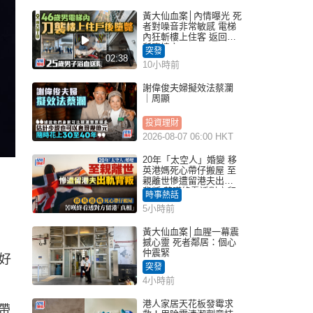
黃大仙血案│內情曝光 死
者對噪音非常敏感 電梯
內狂斬樓上住客 返回住
所墮樓亡
突發
02:38
10小時前
謝偉俊夫婦擬效法蔡瀾
｜周顯
投資理財
2026-08-07 06:00 HKT
20年「太空人」婚變 移
英港媽死心帶仔搬屋 至
親離世慘遭留港夫出軌
背叛 苦嘆終看透對方留
時事熱話
港「真相」｜Juicy叮
5小時前
黃大仙血案│血腥一幕震
撼心靈 死者鄰居：個心
仲震緊
好
突發
4小時前
港人家居天花板發霉求
帶