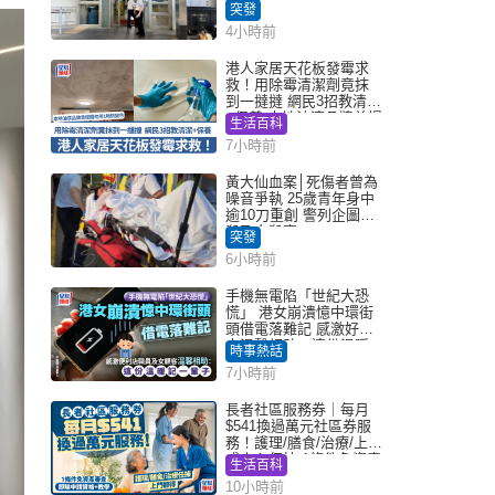
突發
4小時前
港人家居天花板發霉求
救！用除霉清潔劑竟抹
到一撻撻 網民3招教清潔
+保養 本地油漆品牌曾提
生活百科
醒勿用1物防變色
7小時前
黃大仙血案│死傷者曾為
噪音爭執 25歲青年身中
逾10刀重創 警列企圖謀
殺及自殺案
突發
6小時前
手機無電陷「世紀大恐
慌」 港女崩潰憶中環街
頭借電落難記 感激好心
人溫馨相助：這份溫暖
時事熱話
記一輩子｜Juicy叮
7小時前
長者社區服務券｜每月
$541換過萬元社區券服
務！護理/膳食/治療/上門
或中心任揀 1條件免資產
生活百科
審查（附申請資格及教
10小時前
學）