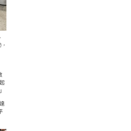
，
勢，
數
起
」
達
平