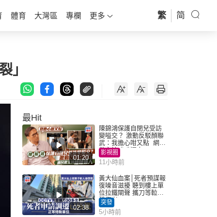
繁
简
育
體育
大灣區
專欄
更多
破裂」
最Hit
陳錦鴻保護自閉兒受訪
變嗌交？ 激動反駁顏聯
武：我擔心咁又點 網民
批主持咄咄逼人
影視圈
01:20
11小時前
黃大仙血案│死者預謀報
復噪音滋擾 聽到樓上單
位拉鐵閘聲 攜刀等𨋢伏
擊傷者
突發
02:38
5小時前