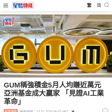
繁
简
GUM稱強積金5月人均賺近萬元
亞洲基金成大贏家 「見證AI工業
革命」
更新時間：14:15 2026-06-03 HKT
投資理財