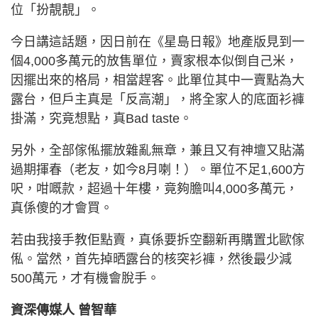
位「扮靚靚」。
今日講這話題，因日前在《星島日報》地產版見到一
個4,000多萬元的放售單位，賣家根本似倒自己米，
因擺出來的格局，相當趕客。此單位其中一賣點為大
露台，但戶主真是「反高潮」，將全家人的底面衫褲
掛滿，究竟想點，真Bad taste。
另外，全部傢俬擺放雜亂無章，兼且又有神壇又貼滿
過期揮春（老友，如今8月喇！）。單位不足1,600方
呎，咁嘅款，超過十年樓，竟夠膽叫4,000多萬元，
真係傻的才會買。
若由我接手教佢點賣，真係要拆空翻新再購置北歐傢
俬。當然，首先掉晒露台的核突衫褲，然後最少減
500萬元，才有機會脫手。
資深傳媒人 曾智華