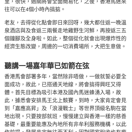
里，很快，過關將會全面簡易化，之後，香港馬迷來
往可以在4個小時內搞掂。
老友，去得從化點會即日來回呀，幾大都住返一晚溫
泉酒店與及食返三兩餐走地雞野生河鮮，再按返三五
個鐘腳及全身啦。如此，整個從化就會出現爆炸性的
經濟生態改變，周邊的一切消費場所，大把生意做。
聽講一場嘉年華已如箭在弦
香港馬會部署多年，當然除非唔做，一做就誓必要全
面成功，故此，已搭通天地線，將會搞得興旺又得
體。首先目標為吸引本港及國內馬迷蜂湧入場，故
此，據悉會安排馬王北上競賽，到時，大家肯定會見
到「嘉應高昇」及「浪漫戰士」等世界頂級名駒在當
地出現。只要按部就班，慢慢建立與香港一樣的慈善
基礎，最重要能惠及內地所有非牟利服務機構，以此