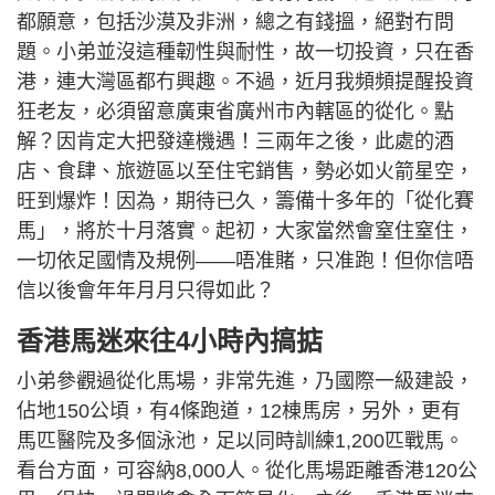
都願意，包括沙漠及非洲，總之有錢搵，絕對冇問
題。小弟並沒這種韌性與耐性，故一切投資，只在香
港，連大灣區都冇興趣。不過，近月我頻頻提醒投資
狂老友，必須留意廣東省廣州市內轄區的從化。點
解？因肯定大把發達機遇！三兩年之後，此處的酒
店、食肆、旅遊區以至住宅銷售，勢必如火箭星空，
旺到爆炸！因為，期待已久，籌備十多年的「從化賽
馬」，將於十月落實。起初，大家當然會窒住窒住，
一切依足國情及規例——唔准賭，只准跑！但你信唔
信以後會年年月月只得如此？
香港馬迷來往4小時內搞掂
小弟參觀過從化馬場，非常先進，乃國際一級建設，
佔地150公頃，有4條跑道，12棟馬房，另外，更有
馬匹醫院及多個泳池，足以同時訓練1,200匹戰馬。
看台方面，可容納8,000人。從化馬場距離香港120公