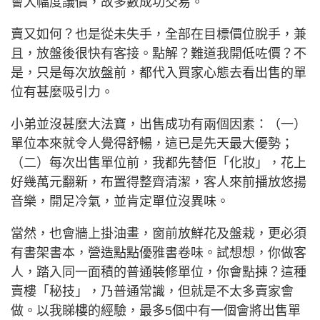
會大幅度議價，故多數成功交易。
賣又如何？也是從未失手，全部在目標價位脫手，兼
且，放盤後很快有客接。點解？難道我開低咗價？不
是，只是每次放盤前，都代入買家心態去看出售的單
位有甚麼吸引力。
小弟並沒甚麼大法寶，出售成功有兩個因素：（一）
單位本來就令人覺得舒暢，這已是先天最大優勢；
（二）每次出售單位前，我都先替佢「化妝」，花上
好幾萬元翻新，布置得整齊清潔，客人來前播放悠揚
音樂，開足冷氣，並肯定單位沒異味。
當然，也會牆上掛油畫，窗前放鮮花及盤栽，更必須
有書架書本，營造點點優雅書卷味。試想想，你做客
人，踏入同一面積的普通裝修單位，你會點揀？這種
賣樓「秘技」，乃普通常識，但就是不太多賣家會
做。以我睇樓的經驗，最多5個中有一個會將出售單