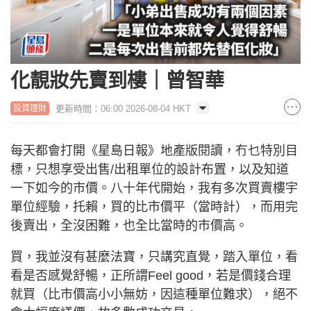
化靚妝先賣到樓｜曾智華
更新時間：06:00 2026-08-04 HKT
投資理財
每天都會打開《星島日報》地產版閱讀，冇乜特別目
標，只想享受出售/出租單位的設計布置，以及知道
一下如今的市價。八十年代開始，我有多次買賣樓宇
單位經驗，托賴，買的比市價平（當時計），而用完
後賣出，全沒困難，也全比當時的市價高。
買，我並沒有甚麼法寶，只講究直覺，踏入單位，看
看是否感覺舒暢，正所謂Feel good，若是價錢合理
就買（比市價高小小無妨，因這種單位難求），絕不