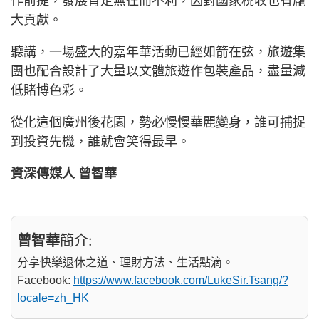
作前提，發展肯定無往而不利，因對國家稅收也有龐
大貢獻。
聽講，一場盛大的嘉年華活動已經如箭在弦，旅遊集
團也配合設計了大量以文體旅遊作包裝產品，盡量減
低賭博色彩。
從化這個廣州後花園，勢必慢慢華麗變身，誰可捕捉
到投資先機，誰就會笑得最早。
資深傳媒人 曾智華
曾智華
簡介:
分享快樂退休之道、理財方法、生活點滴。
Facebook:
https://www.facebook.com/LukeSir.Tsang/?
locale=zh_HK