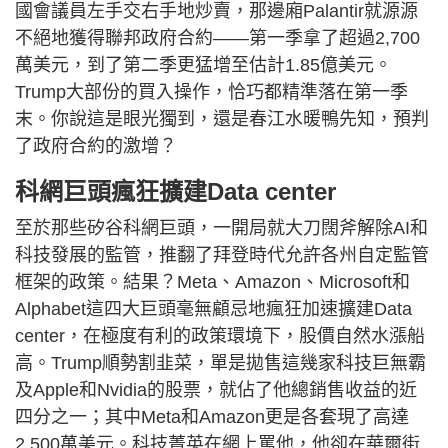
國會議員左手交右手地炒賣，那邊廂Palantir就源源
不絕地獲得聯邦政府合約——第一季拿了超過2,700
萬美元，到了第二季更猛增至估計1.85億美元。
Trump大部份的買入操作，恰巧都精準落在第一季
末。你說這是眼光獨到，還是春江水暖鴨先知，預判
了政府合約的激增？
科網巨頭瘋狂擴建Data center
​至於那些矽谷科網巨頭，一開局就大刀闊斧解除AI和
科技發展的監管，推翻了拜登時代允許各州自定監管
框架的政策。結果？Meta、Amazon、Microsoft和
Alphabet這四大巨頭毫無顧忌地瘋狂加速擴建Data
center，在極度有利的政策環境下，股價自然水漲船
高。Trump順勢割韭菜，單是拋售這幾家科技巨無霸
及Apple和Nvidia的股票，就佔了他總銷售收益的近
四分之一；其中Meta和Amazon更是各套現了高達
2,500萬美元。科技菁英在網上罵他，他卻在華爾街