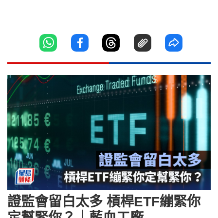
證監會留白太多 槓桿ETF繃緊你
定幫緊你？｜藍血工廠