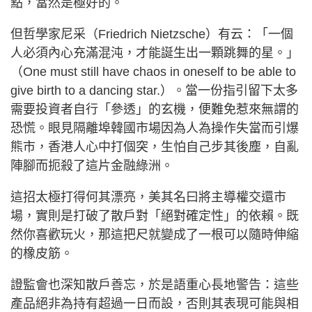
點，當然是極好的。
但哲學家尼采（Friedrich Nietzsche）有云：「一個
人必須內心充滿混沌，才能誕生出一顆跳舞的星。」
（One must still have chaos in oneself to be able to
give birth to a dancing star.）。當一份指引留下太多
需要投資者自行「參透」的玄機，便難免惹來無謂的
恐慌。眼見隔離埠韓國市場因為人為操作失當而引爆
熊市，香港人心中打個突，生怕自己步其後塵，自亂
陣腳而扼殺了這片金融綠洲。
這招太極打得何其漂亮，美其名曰將主導權交還市
場，實則是打破了散戶對「絕對確定性」的依賴。既
然你喜歡玩火，那這把尺就變成了一根可以隨時伸縮
的橡皮筋。
證監會也深知散戶善忘，於是語重心長地警告：這些
產品絕非為持有超過一日而設，否則其表現可能與相