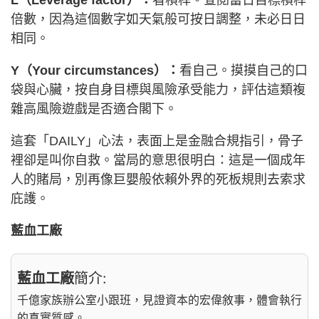
倍數，因為這個數字如天氣般可按日調整，未必日日
相同。
Y（Your circumstances）：
看自己。摸摸自己的口
袋與心臟，按自身目標與風險承受能力，評估這類複
雜高風險遊戲是否適合閣下。
這套「DAILY」心法，表面上是金融合規指引，骨子
裡卻是叫你自救。當局的意思很明白：這是一個成年
人的賭局，別再像巨嬰般依賴外界的死板規則去索求
庇護。
藍血工廠
藍血工廠
簡介:
千億家族辦公室小跟班，見證資本的宏偉敘事，體會執行
的真實質感。