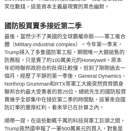
笑住數錢，這是資本主義最現實的黑色幽默。
國防股買賣多接近第二季
最後，當然少不了美國的全球霸權命脈——軍工複合
體（Military-industrial complex）。今年第一季末，
Trump掃入了多隻國防軍工股，期間唯一大額拋售的
防務股，只是賣了約100萬美元的Honeywell。原本
年初時聯邦政府合約批得比較慢，但到了剛剛過去一
個月，經歷了平靜的第一季後，General Dynamics、
Northrop Grumman和RTX等軍工大廠突然齊齊躋身
聯邦合約最大受惠者的首25位。總統先生的國防股買
賣幾乎全部集中在接近第二季的時間點，這筆來自國
防訂單的豐厚紅利，看來早已在計算之內。
​順帶一提，在這些動輒千萬的科技與軍工巨頭之間，
Trump竟然還申報了一筆500萬美元的買入，對象是