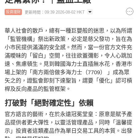
更新時間：09:39 2026-08-02 HKT
投資理財
華人社會的散戶，總有一種巨嬰般的迷思，以為所謂
「監管機構」祭出新政策，必定是慈父發功，旨在為
小市民提供滿滿的安全感。然而，當一份官方文件充
滿曖昧的「留白」空間，往往欲蓋彌彰，令人心跳加
速、焦慮頓生。見到韓國海力士直插無水花，香港市
場上架的「南方兩倍做多海力士（7709） 」成為眾
矢之的，證監會即刻下達聖旨，謂要「優化」認可槓
桿及反向產品的監管框架。
打破對「絕對確定性」依賴
官方語言的藝術，在於永遠冠冕堂皇：原意是賦予產
品提供者更大彈性，以靈活管理產品，同時「溫馨提
示」投資者這類產品作為單日交易工具的本質。出發