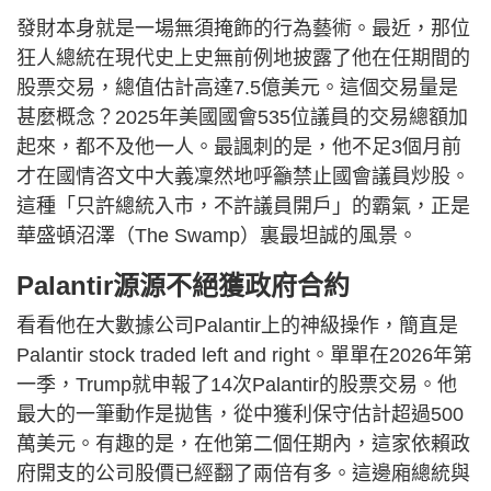
發財本身就是一場無須掩飾的行為藝術。最近，那位
狂人總統在現代史上史無前例地披露了他在任期間的
股票交易，總值估計高達7.5億美元。這個交易量是
甚麼概念？2025年美國國會535位議員的交易總額加
起來，都不及他一人。最諷刺的是，他不足3個月前
才在國情咨文中大義凜然地呼籲禁止國會議員炒股。
這種「只許總統入市，不許議員開戶」的霸氣，正是
華盛頓沼澤（The Swamp）裏最坦誠的風景。
Palantir源源不絕獲政府合約
​看看他在大數據公司Palantir上的神級操作，簡直是
Palantir stock traded left and right。單單在2026年第
一季，Trump就申報了14次Palantir的股票交易。他
最大的一筆動作是拋售，從中獲利保守估計超過500
萬美元。有趣的是，在他第二個任期內，這家依賴政
府開支的公司股價已經翻了兩倍有多。這邊廂總統與