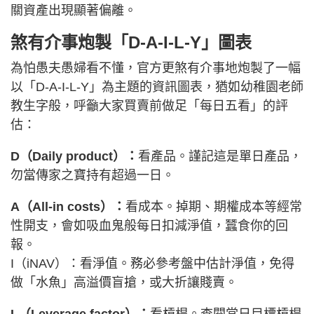
關資產出現顯著偏離。
煞有介事炮製「D-A-I-L-Y」圖表
為怕愚夫愚婦看不懂，官方更煞有介事地炮製了一幅
以「D-A-I-L-Y」為主題的資訊圖表，猶如幼稚園老師
教生字般，呼籲大家買賣前做足「每日五看」的評
估：
D（Daily product）：
看產品。謹記這是單日產品，
勿當傳家之寶持有超過一日。
A（All-in costs）：
看成本。掉期、期權成本等經常
性開支，會如吸血鬼般每日扣減淨值，蠶食你的回
報。
I（iNAV）：看淨值。務必參考盤中估計淨值，免得
做「水魚」高溢價盲搶，或大折讓賤賣。
L（Leverage factor）：
看槓桿。查閱當日目標槓桿