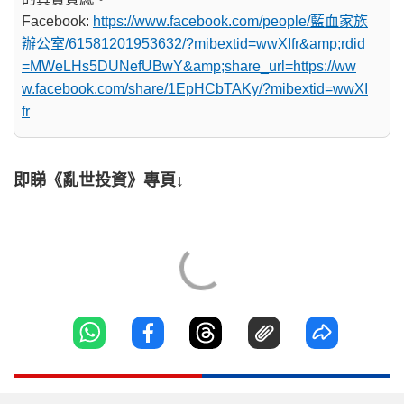
Facebook:
https://www.facebook.com/people/藍血家族
辦公室/61581201953632/?mibextid=wwXIfr&amp;rdid
=MWeLHs5DUNefUBwY&amp;share_url=https://ww
w.facebook.com/share/1EpHCbTAKy/?mibextid=wwXI
fr
即睇《亂世投資》專頁↓