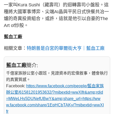
一家叫Kura Sushi（藏壽司）的迴轉壽司小盤股。這
種將大國軍事博弈、尖端AI晶與平民日式快餐共冶一
爐的奇異投資組合，或許，這就是他引以自豪的The
Art of炒股。
藍血工廠
相關文章：
特朗普是白宮的華爾街大亨｜藍血工廠
藍血工廠
簡介:
千億家族辦公室小跟班，見證資本的宏偉敘事，體會執行
的真實質感。
Facebook:
https://www.facebook.com/people/藍血家族
辦公室/61581201953632/?mibextid=wwXIfr&amp;rdid
=MWeLHs5DUNefUBwY&amp;share_url=https://ww
w.facebook.com/share/1EpHCbTAKy/?mibextid=wwXI
fr