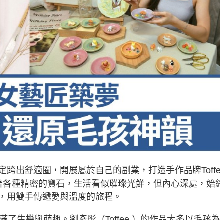
決定跨出舒適圈，開展屬於自己的副業，打造手作品牌Toffe
天面對着各種精密的寶石，生活看似璀璨光鮮，但內心深處，始
，用雙手傳遞愛與溫度的旅程。
這裏充滿了生機與萌趣。劉彥彤（Toffee ）的作品大多以毛孩