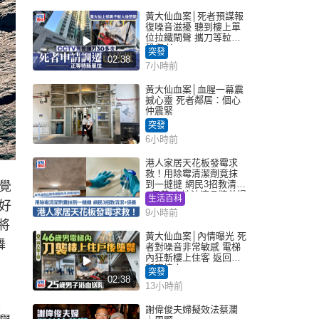
黃大仙血案│死者預謀報
復噪音滋擾 聽到樓上單
位拉鐵閘聲 攜刀等𨋢伏
擊傷者
突發
02:38
7小時前
黃大仙血案│血腥一幕震
撼心靈 死者鄰居：個心
仲震緊
突發
6小時前
港人家居天花板發霉求
救！用除霉清潔劑竟抹
到一撻撻 網民3招教清潔
覺
+保養 本地油漆品牌曾提
生活百科
好
醒勿用1物防變色
9小時前
將
黃大仙血案│內情曝光 死
舞
者對噪音非常敏感 電梯
內狂斬樓上住客 返回住
所墮樓亡
突發
02:38
13小時前
談
謝偉俊夫婦擬效法蔡瀾