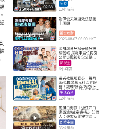
所墮樓亡
突發
顧
02:38
13小時前
。
謝偉俊夫婦擬效法蔡瀾
記
｜周顯
投資理財
2026-08-07 06:00 HKT
動
陳凱琳育兒掀爭議狂被
被
翻舊帳 搭電車霸位再引
公關災難被批欠公德心
連
網民質疑扮貼地？
影視圈
3小時前
長者社區服務券｜每月
$541換過萬元社區券服
務！護理/膳食/治療/上門
或中心任揀 1條件免資產
生活百科
審查（附申請資格及教
12小時前
學）
颱風白海豚︱浙江四口
家觀浪9歲童遭捲走 知情
人：遊客私闖被封區域
︱有片
即時中國
00:35
36分鐘前