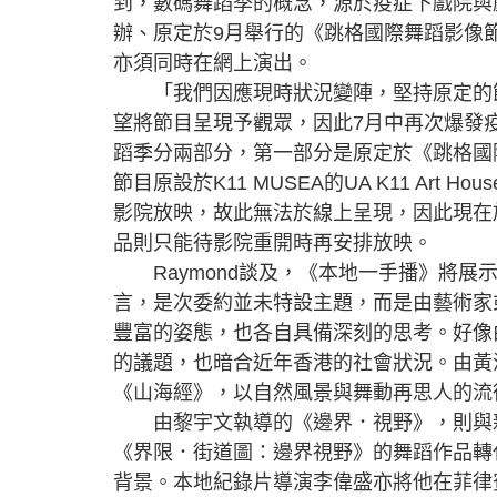
到，數碼舞蹈季的概念，源於疫症下戲院與
辦、原定於9月舉行的《跳格國際舞蹈影像
亦須同時在網上演出。
「我們因應現時狀況變陣，堅持原定的節目的確很
望將節目呈現予觀眾，因此7月中再次爆發疫
蹈季分兩部分，第一部分是原定於《跳格國
節目原設於K11 MUSEA的UA K11 Ar
影院放映，故此無法於線上呈現，因此現在
品則只能待影院重開時再安排放映。
Raymond談及，《本地一手播》將展示
言，是次委約並未特設主題，而是由藝術家
豐富的姿態，也各自具備深刻的思考。好像
的議題，也暗合近年香港的社會狀況。由黃
《山海經》，以自然風景與舞動再思人的流
由黎宇文執導的《邊界．視野》，則與新
《界限．街道圖：邊界視野》的舞蹈作品轉
背景。本地紀錄片導演李偉盛亦將他在菲律