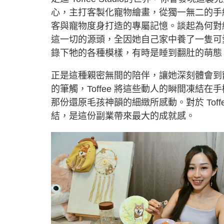
心，主打客製化寵物繪畫，從獨一無二的手
客與寵物度身打造的專屬記憶。談起為何對繪
這一切的源頭，全因她自己家中養了一隻可
錄下牠的各種模樣，有時是睡到翻肚的萌態，
正是這種親密無間的陪伴，讓她深刻體會到
的筆觸，Toffee 將這些動人的瞬間凍
那份還原毛孩神韻的細緻所感動。對於 Tof
結，是這份副業帶來最大的成就感。