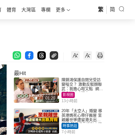
繁
简
育
體育
大灣區
專欄
更多
最Hit
陳錦鴻保護自閉兒受訪
變嗌交？ 激動反駁顏聯
武：我擔心咁又點 網民
批主持咄咄逼人
影視圈
01:20
13小時前
20年「太空人」婚變 移
英港媽死心帶仔搬屋 至
親離世慘遭留港夫出軌
背叛 苦嘆終看透對方留
時事熱話
港「真相」｜Juicy叮
7小時前