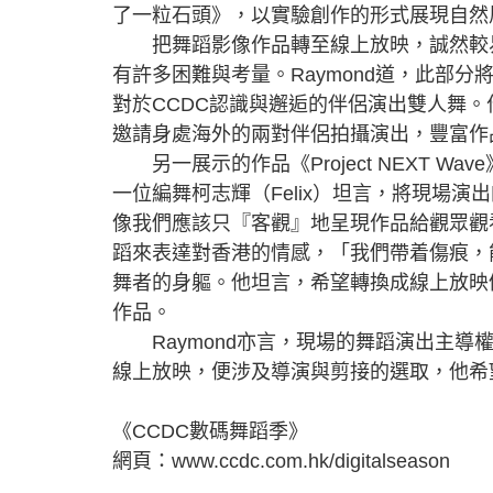
了一粒石頭》，以實驗創作的形式展現自然
把舞蹈影像作品轉至線上放映，誠然較易
有許多困難與考量。Raymond道，此部
對於CCDC認識與邂逅的伴侶演出雙人舞
邀請身處海外的兩對伴侶拍攝演出，豐富作
另一展示的作品《Project NEXT 
一位編舞柯志輝（Felix）坦言，將現場
像我們應該只『客觀』地呈現作品給觀眾觀
蹈來表達對香港的情感，「我們帶着傷痕，
舞者的身軀。他坦言，希望轉換成線上放映
作品。
Raymond亦言，現場的舞蹈演出主導
線上放映，便涉及導演與剪接的選取，他希
《CCDC數碼舞蹈季》
網頁：www.ccdc.com.hk/digitalseason