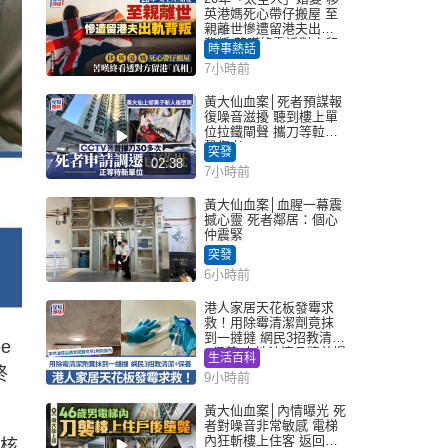
英港媽死心帶仔搬屋 至
親離世慘遭留港夫出軌
背叛 苦嘆終看透對方留
時事熱話
港「真相」｜Juicy叮
7小時前
黃大仙血案│死者預謀報
復噪音滋擾 聽到樓上單
位拉鐵閘聲 攜刀等𨋢伏
擊傷者
突發
02:38
7小時前
黃大仙血案│血腥一幕震
撼心靈 死者鄰居：個心
仲震緊
突發
6小時前
港人家居天花板發霉求
救！用除霉清潔劑竟抹
到一撻撻 網民3招教清潔
e
+保養 本地油漆品牌曾提
生活百科
醒勿用1物防變色
終
9小時前
黃大仙血案│內情曝光 死
者對噪音非常敏感 電梯
內狂斬樓上住客 返回住
為核