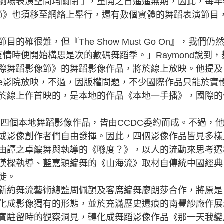
劇場表演空間均關閉了，重開之日遙遙無期，因此，每年
節》也須移至網絡上舉行，還有數個實體的舞蹈表演節目
難，但『The Show Must Go On』，我們仍
情時便開始構思是次的數碼舞蹈季。」Raymond說到，
際舞蹈影像節》的舞蹈影像作品，將於線上放映。他提及
t House影院放映，不過，因版權問題，不少國際作品只能於實
於線上作首映的，是本地的作品《本地一手播》，國際的
四個本地舞蹈影像作品，皆由CCDC委約而成。不過，
或影像創作者們自由發揮。因此，四個影像作品皆見多樣
由譚之卓編舞與執導的《喺度？》，以人的流動來思考遷
漢樑執導、藍嘉穎編舞的《山海流》取材自傳統中國經典
徙。
約舞流藝術總監周佩韻及客席編舞廖朗莎合作，將原是
化成影像獨有的形態，並於充滿歷史遺痕的南豐紗廠作展
賓駐留時的觀察洞見，轉化成舞蹈影像作品《那一天我變