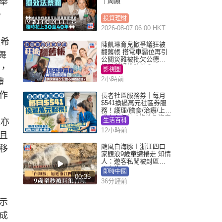
舉
｜周顯
，
投資理財
2026-08-07 06:00 HKT
然希
陳凱琳育兒掀爭議狂被
翻舊帳 搭電車霸位再引
舞
公關災難被批欠公德心
網民質疑扮貼地？
，
影視圈
2小時前
體
作
長者社區服務券｜每月
$541換過萬元社區券服
務！護理/膳食/治療/上門
或中心任揀 1條件免資產
他亦
生活百科
審查（附申請資格及教
12小時前
學）
且
颱風白海豚︱浙江四口
移
家觀浪9歲童遭捲走 知情
人：遊客私闖被封區域
︱有片
即時中國
00:35
36分鐘前
示
成