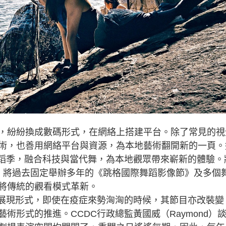
紛紛換成數碼形式，在網絡上搭建平台。除了常見的視
術，也善用網絡平台與資源，為本地藝術翻開新的一頁。
舞蹈季，融合科技與當代舞，為本地觀眾帶來嶄新的體驗。
》，將過去固定舉辦多年的《跳格國際舞蹈影像節》及多個
將傳統的觀看模式革新。
展現形式，即使在疫症來勢洶洶的時候，其節目亦改裝變
術形式的推進。CCDC行政總監黃國威（Raymond）