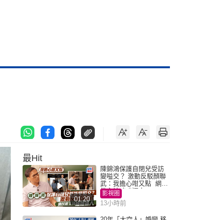
最Hit
陳錦鴻保護自閉兒受訪
變嗌交？ 激動反駁顏聯
武：我擔心咁又點 網民
批主持咄咄逼人
影視圈
01:20
13小時前
20年「太空人」婚變 移