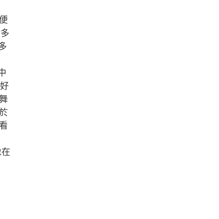
便
請多
多
中
「好
舞
於
看
像在