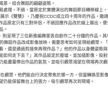
風景，結合舞蹈的翩翩姿態。
處理，不過，當原定於實體演出的舞蹈節目轉移線上，
分將展示《雙雙》，乃慶祝CCDC成立四十周年的作品，邀
。作品原定只有三對伴侶，不過因應作品改於線上展出，便
品。
Wave》則呈現了三位新進編舞家各自創作二十分鐘的作品。其
演出的舞蹈作品改成影像放映，需要思考如何呈現給觀眾。
看，還是通過剪接來再現作品？」他的作品以身體姿態與
能如何走下去？」其作品設定於廢墟，並加插影像，投射
仍能盡量帶出作品的氣氛，並吸引觀眾渴望在現場再次觀
權在觀眾，他們能自行決定聚焦於哪一方，但當轉換至影
望仍能保留舞台上的張力，吸引觀眾再次到現場。