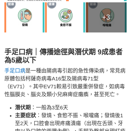
+3
手足口病｜傳播途徑與潛伏期 9成患者
為5歲以下
手足口病
是一種由腸病毒引起的急性傳染病，常見病
原體包括柯薩奇病毒A16型及腸病毒71型
（EV71）。其中EV71較易引致嚴重併發症，如病毒
性腦膜炎、腦炎及類小兒麻痺症癱瘓，甚至死亡。
潛伏期
：一般為3至6天
主要症狀
：發燒、食慾不振、喉嚨痛；發燒後1
至2天，口腔會出現疼痛潰瘍（出現在舌頭、牙