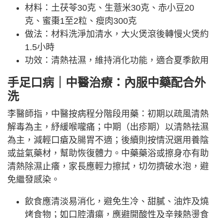
材料：土茯苓30克、生薏米30克、赤小豆20
克、蜜棗1至2粒、瘦肉300克
做法：材料洗淨加清水，大火煲滾後轉慢火煲約
1.5小時
功效：清熱祛濕，維持消化功能，適合夏季飲用
手足口病｜中醫治療：內服中藥配合外
洗
李醫師指，中醫按病程分階段用藥：初期以疏風清熱
解毒為主，紓緩喉嚨痛；中期（出疹期）以清熱祛濕
為主，減輕口瘡及腸胃不適；後續則按情況選用養陰
或益氣藥材，幫助恢復體力。中藥藥浴或擦身亦有助
清熱除濕止癢，家長應輕力擦拭，切勿擠破水泡，避
免繼發感染。
飲食應清淡易消化，避免生冷、甜膩、油炸及燒
烤食物；如口腔潰瘍，應避開酸性及辛辣熱燙食