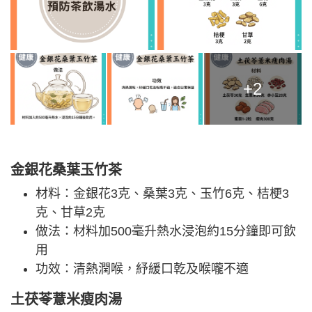
+2
金銀花桑葉玉竹茶
材料：金銀花3克、桑葉3克、玉竹6克、桔梗3
克、甘草2克
做法：材料加500毫升熱水浸泡約15分鐘即可飲
用
功效：清熱潤喉，紓緩口乾及喉嚨不適
土茯苓薏米瘦肉湯