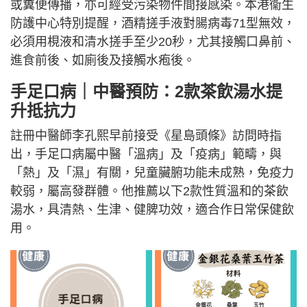
或糞便傳播，亦可經受污染物件間接感染。本港衞生
防護中心特別提醒，酒精搓手液對腸病毒71型無效，
必須用梘液和清水搓手至少20秒，尤其接觸口鼻前、
進食前後、如廁後及接觸水疱後。
手足口病｜中醫預防：2款茶飲湯水提
升抵抗力
註冊中醫師李孔熙早前接受《星島頭條》訪問時指
出，手足口病屬中醫「溫病」及「疫病」範疇，與
「熱」及「濕」有關，兒童臟腑功能未成熟，免疫力
較弱，屬高發群體。他推薦以下2款性質溫和的茶飲
湯水，具清熱、生津、健脾功效，適合作日常保健飲
用。