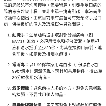
歲的適齡兒童均可接種。但要留意，引發手足口病的
腸病毒多達幾十種，並非由單一病毒引起。本港衞生
防護中心指出，由於目前未有疫苗可有效預防手足口
病，保持良好的個人及環境衛生最為關鍵：
勤洗手：
注意酒精搓手液對部分腸病毒（如
EV71）無效，必須用清水和梘液清潔。使用梘
液和清水搓手至少20秒，尤其在接觸口鼻前、進
食前後、如廁後及接觸水疱後。
常消毒：
以1:99稀釋家用漂白水（1份漂白水加
99份清水）清潔傢俬、玩具和共用物件，待15至
30分鐘後用水清洗。
減少接觸：
避免前往人多的地方，避免與患者親
密接觸，不要共用個人物品。
感染後隔離休息：
患童應避免上學或參加集體活