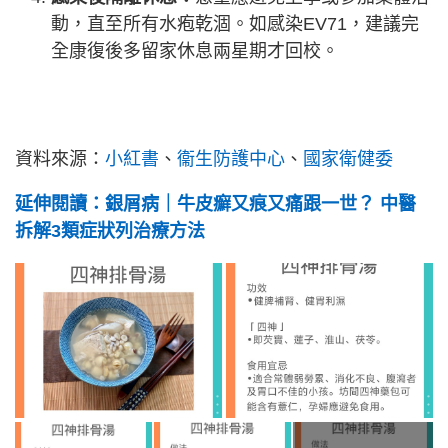
動，直至所有水疱乾涸。如感染EV71，建議完
全康復後多留家休息兩星期才回校。
資料來源：
小紅書
、
衞生防護中心
、
國家衛健委
延伸閱讀：銀屑病｜牛皮癬又痕又痛跟一世？ 中醫
拆解3類症狀列治療方法