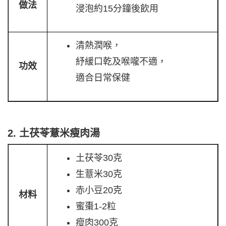
做法
浸泡約15分鐘後飲用
清熱潤喉，
紓緩口乾及喉嚨不適，
功效
適合日常保健
2. 土茯苓薏米瘦肉湯
土茯苓30克
生薏米30克
赤小豆20克
材料
蜜棗1-2粒
瘦肉300克