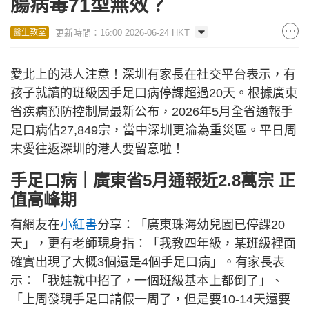
腸病毒71型無效？
更新時間：16:00 2026-06-24 HKT
醫生教室
愛北上的港人注意！深圳有家長在社交平台表示，有
孩子就讀的班級因手足口病停課超過20天。根據廣東
省疾病預防控制局最新公布，2026年5月全省通報手
足口病佔27,849宗，當中深圳更淪為重災區。平日周
末愛往返深圳的港人要留意啦！
手足口病｜廣東省5月通報近2.8萬宗 正
值高峰期
有網友在
小紅書
分享：「廣東珠海幼兒園已停課20
天」，更有老師現身指：「我教四年級，某班級裡面
確實出現了大概3個還是4個手足口病」。有家長表
示：「我娃就中招了，一個班級基本上都倒了」、
「上周發現手足口請假一周了，但是要10-14天還要