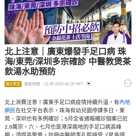
北上注意｜廣東爆發手足口病 珠
海/東莞/深圳多宗確診 中醫教煲茶
飲湯水助預防
更新時間：15:00 2026-06-26 HKT
醫生教室
北上消費注意！廣東手足口病疫情持續升溫，有
內地
網民
在社交平台表示，珠海有幼兒園停課多日，東
莞、深圳也有多例確診；5月全省通報確診個案已近
2.8萬宗。六、七月也是港深兩地的手足口病高峰
期，須提高警覺。註冊中醫師李孔熙接受《星島頭