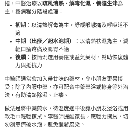
指，中醫治療以
疏風清熱、解毒化濕、養陰生津
為
主，按病程分階段處理：
初期
：以清熱解毒為主，紓緩喉嚨痛及呼吸道不
適
中期（出疹／起水泡期）
：以清熱祛濕為主，減
輕口瘡疼痛及腸胃不適
後續
：按情況選用養陰或益氣藥材，幫助恢復體
力與抵抗力
中醫師通常會加入帶甘味的藥材，令小朋友更易接
受；除了內服中藥，亦可配合中藥藥浴或擦身等外治
法，有助清熱除濕、止癢。
做法是將中藥煎水，待溫度適中後讓小朋友浸浴或用
軟毛巾輕輕擦拭。李醫師提醒家長，應輕力擦拭，切
勿刻意擠破水泡，避免繼發感染。