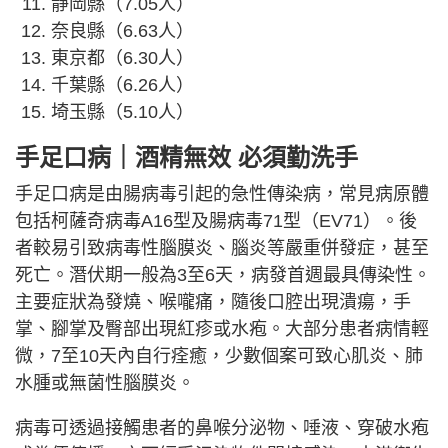
靜岡縣（7.05人）
奈良縣（6.63人）
東京都（6.30人）
千葉縣（6.26人）
埼玉縣（5.10人）
手足口病｜酒精無效 必須勤洗手
手足口病是由腸病毒引起的急性傳染病，常見病原體
包括柯薩奇病毒A16型及腸病毒71型（EV71）。後
者較易引致病毒性腦膜炎、腦炎等嚴重併發症，甚至
死亡。潛伏期一般為3至6天，病發首週最具傳染性。
主要症狀為發燒、喉嚨痛，隨後口腔出現潰瘍，手
掌、腳掌及臀部出現紅疹或水疱。大部分患者病情輕
微，7至10天內自行痊癒，少數個案可致心肌炎、肺
水腫或無菌性腦膜炎。
病毒可透過接觸患者的鼻喉分泌物、唾液、穿破水疱