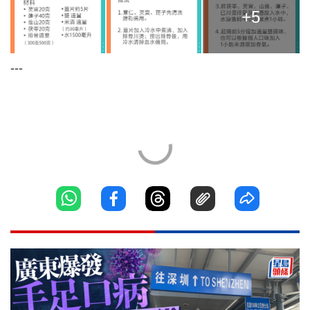
+5
---