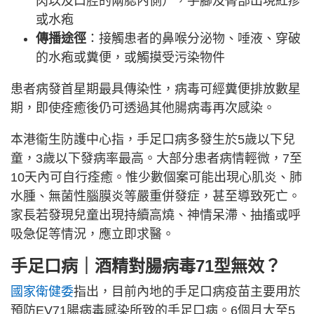
肉以及口腔的兩腮內側），手腳及臀部出現紅疹
或水疱
傳播途徑
：接觸患者的鼻喉分泌物、唾液、穿破
的水疱或糞便，或觸摸受污染物件
患者病發首星期最具傳染性，病毒可經糞便排放數星
期，即使痊癒後仍可透過其他腸病毒再次感染。
本港衞生防護中心指，手足口病多發生於5歲以下兒
童，3歲以下發病率最高。大部分患者病情輕微，7至
10天內可自行痊癒。惟少數個案可能出現心肌炎、肺
水腫、無菌性腦膜炎等嚴重併發症，甚至導致死亡。
家長若發現兒童出現持續高燒、神情呆滯、抽搐或呼
吸急促等情況，應立即求醫。
手足口病｜酒精對腸病毒71型無效？
國家衛健委
指出，目前內地的手足口病疫苗主要用於
預防EV71腸病毒感染所致的手足口病。6個月大至5