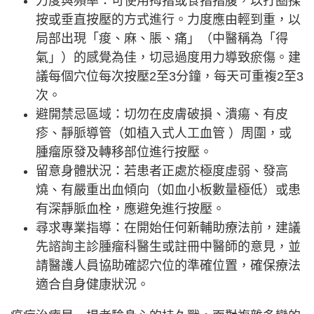
力度與頻率：可使用拇指或食指指腹，以打圈揉
按或垂直按壓的方式進行。力度應由輕到重，以
局部出現「痠、麻、脹、痛」（中醫稱為「得
氣」）的感覺為佳，切忌過度用力導致瘀傷。建
議每個穴位每次按壓2至3分鐘，每天可重複2至3
次。
避開禁忌區域：切勿在皮膚破損、潰瘍、有皮
疹、靜脈導管（如植入式人工血管 ）周圍，或
腫瘤原發及轉移部位進行按壓。
留意身體狀況：若患者正處於極度虛弱、發高
燒、有嚴重出血傾向（如血小板數量極低）或患
有深靜脈血栓，應避免進行按壓。
尋求專業指導：在開始任何新輔助療法前，建議
先諮詢主診腫瘤科醫生或註冊中醫師的意見，並
請醫護人員協助確認穴位的準確位置，確保療法
適合自身健康狀況。