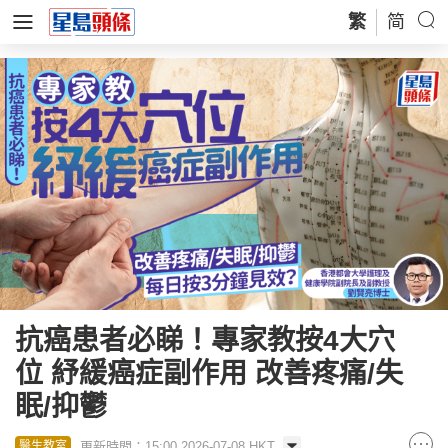
繁
简
抗癌患者必睇！專家教按4大穴
位 紓緩癌症副作用 改善疼痛/失
眠/抑鬱
更新時間：15:00 2026-07-08 HKT
醫生教室