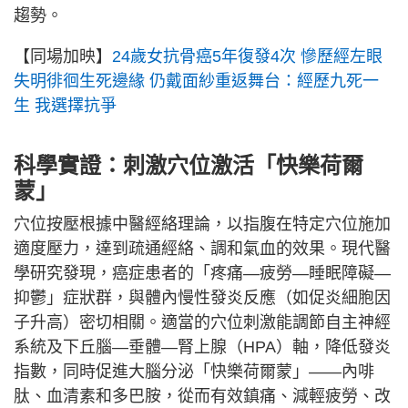
趨勢。
【同場加映】
24歲女抗骨癌5年復發4次 慘歷經左眼
失明徘徊生死邊緣 仍戴面紗重返舞台：經歷九死一
生 我選擇抗爭
科學實證：刺激穴位激活「快樂荷爾
蒙」
穴位按壓根據中醫經絡理論，以指腹在特定穴位施加
適度壓力，達到疏通經絡、調和氣血的效果。現代醫
學研究發現，癌症患者的「疼痛—疲勞—睡眠障礙—
抑鬱」症狀群，與體內慢性發炎反應（如促炎細胞因
子升高）密切相關。適當的穴位刺激能調節自主神經
系統及下丘腦—垂體—腎上腺（HPA）軸，降低發炎
指數，同時促進大腦分泌「快樂荷爾蒙」——內啡
肽、血清素和多巴胺，從而有效鎮痛、減輕疲勞、改