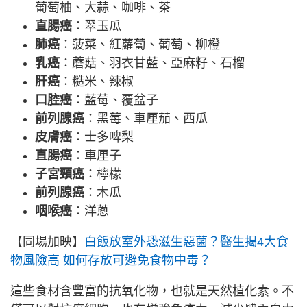
葡萄柚、大蒜、咖啡、茶
直腸癌
：翠玉瓜
肺癌
：菠菜、紅蘿蔔、葡萄、柳橙
乳癌
：蘑菇、羽衣甘藍、亞麻籽、石榴
肝癌
：糙米、辣椒
口腔癌
：藍莓、覆盆子
前列腺癌
：黑莓、車厘茄、西瓜
皮膚癌
：士多啤梨
直腸癌
：車厘子
子宮頸癌
：檸檬
前列腺癌
：木瓜
咽喉癌
：洋蔥
【同場加映】
白飯放室外恐滋生惡菌？醫生揭4大食
物風險高 如何存放可避免食物中毒？
這些食材含豐富的抗氧化物，也就是天然植化素。不