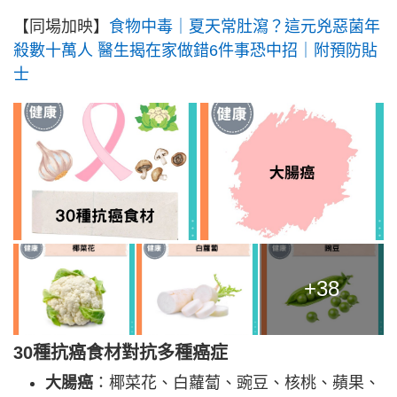
【同場加映】
食物中毒｜夏天常肚瀉？這元兇惡菌年
殺數十萬人 醫生揭在家做錯6件事恐中招｜附預防貼
士
+38
30種抗癌食材對抗多種癌症
大腸癌
：椰菜花、白蘿蔔、豌豆、核桃、蘋果、