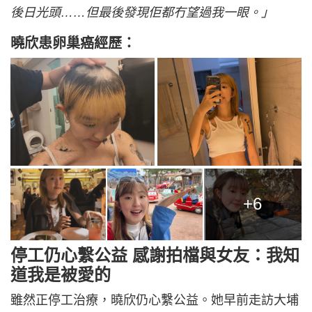
後日光頭……但最後發現佢都冇望過我一眼。」
曉欣患卵巢癌經歷：
+6
停工仍心繫公益 感謝拍檔與女友：我知
道我是被愛的
雖然正停工治療，曉欣仍心繫公益。她早前走訪大埔