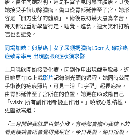
瘤。醫生向她說明，這是相當罕見的惡性腫瘤。其後
她接受手術切除腫瘤，傷口從胃部延伸至子宮，她形
容是「開刀生仔的體驗」。術後最初幾天最為辛苦，
每天都要重新學習行走、睡覺、進食，連大笑和打噴
嚏也要避免。
同場加映：卵巢癌｜女子尿頻揭腫瘤15cm大 確診癌
症致命率高 出現腹脹8症狀須求醫
上月曉欣開始接受化療，因副作用出現嚴重脫髮，近
日她更在IG上載
影片
記錄剃光頭的過程，她同時公開
手術後的疤痕照片，可見一道「1字型」超長疤痕，
由胃部延伸至子宮所在的位置，她更在IG鼓勵自己
「Wish: 所有副作用都變正作用。」曉欣心態積極，
更幽默寫道：
「三月開始我就是百變小欣，有時都會擔心我樓下的
看更姨姨會唔會覺得我很怪，今日長髮，聽日短髮，