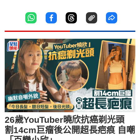
26歲YouTuber曉欣抗癌剃光頭
割14cm巨瘤後公開超長疤痕 自嘲