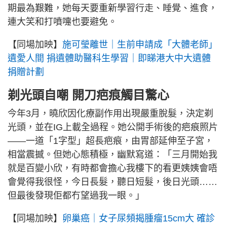
期最為艱難，她每天要重新學習行走、睡覺、進食，
連大笑和打噴嚏也要避免。
【同場加映】
施可瑩離世｜生前申請成「大體老師」
遺愛人間 捐遺體助醫科生學習｜即睇港大中大遺體
捐贈計劃
剃光頭自嘲 開刀疤痕觸目驚心
今年3月，曉欣因化療副作用出現嚴重脫髮，決定剃
光頭，並在IG上載全過程。她公開手術後的疤痕照片
——一道「1字型」超長疤痕，由胃部延伸至子宮，
相當震撼。但她心態積極，幽默寫道：「三月開始我
就是百變小欣，有時都會擔心我樓下的看更姨姨會唔
會覺得我很怪，今日長髮，聽日短髮，後日光頭……
但最後發現佢都冇望過我一眼。」
【同場加映】
卵巢癌｜女子尿頻揭腫瘤15cm大 確診