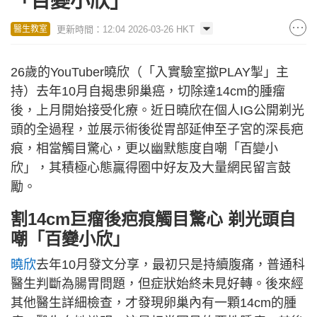
「百變小欣」
更新時間：12:04 2026-03-26 HKT
醫生教室
26歲的YouTuber曉欣（「入實驗室撳PLAY掣」主
持）去年10月自揭患卵巢癌，切除達14cm的腫瘤
後，上月開始接受化療。近日曉欣在個人IG公開剃光
頭的全過程，並展示術後從胃部延伸至子宮的深長疤
痕，相當觸目驚心，更以幽默態度自嘲「百變小
欣」，其積極心態贏得圈中好友及大量網民留言鼓
勵。
割14cm巨瘤後疤痕觸目驚心 剃光頭自
嘲「百變小欣」
曉欣
去年10月發文分享，最初只是持續腹痛，普通科
醫生判斷為腸胃問題，但症狀始終未見好轉。後來經
其他醫生詳細檢查，才發現卵巢內有一顆14cm的腫