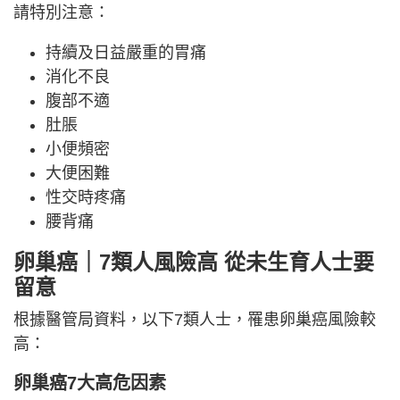
請特別注意：
持續及日益嚴重的胃痛
消化不良
腹部不適
肚脹
小便頻密
大便困難
性交時疼痛
腰背痛
卵巢癌｜7類人風險高 從未生育人士要
留意
根據醫管局資料，以下7類人士，罹患卵巢癌風險較
高：
卵巢癌7大高危因素