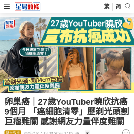
繁
简
卵巢癌｜27歲YouTuber曉欣抗癌
9個月 「癌細胞清零」歷剃光頭割
巨瘤難關 感謝網友力量伴度難關
更新時間：13:00 2026-07-03 HKT
醫生教室