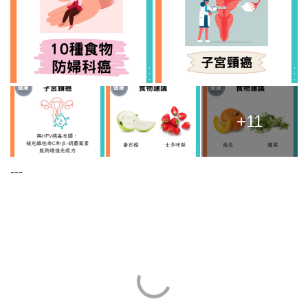
+11
---