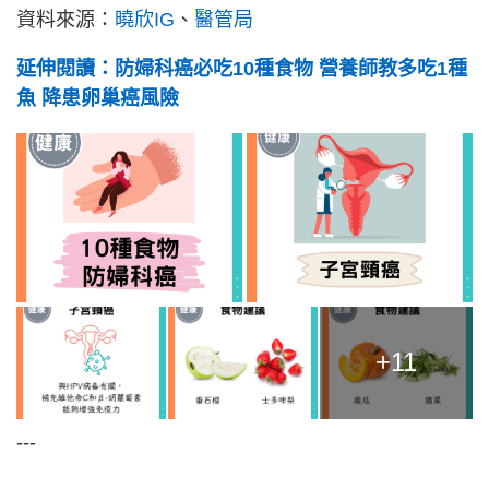
資料來源：
曉欣IG
、
醫管局
延伸閱讀：防婦科癌必吃10種食物 營養師教多吃1種
魚 降患卵巢癌風險
+11
---