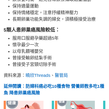
保持適量運動
保持情緒穩定，注意抒緩精神壓力
長期卵巢功能失調的婦女，須積極接受治療
5類人患卵巢癌風險較低：
服用口服避孕藥超過5年
懷孕最少一次
以母乳餵哺嬰兒
曾接受輸卵結紮手術
曾接受子宮頸切除手術
資料來源：
曉欣Threads
、
醫管局
延伸閱讀：防婦科癌必吃10種食物 營養師教多吃1種
魚 降患卵巢癌風險