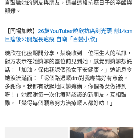
言鼓勵她的網友與朋友，道盡這段抗癌日子的辛酸與
艱難。
【同場加映】
26歲YouTuber曉欣抗癌剃光頭 割14cm
巨瘤後公開超長疤痕 自嘲「百變小欣」
曉欣在化療期間分享，某晚收到一位陌生人的私訊，
對方表示在她嫲嫲的靈位前見到她，感覺到嫲嫲想託
話：「加油，保佑我呢個孫女平安健康。」這訊息令
她淚流滿面：「呢個路過嘅dm對我嚟講好有意義，
多謝你。我都有默默地同嫲嫲講，你個孫女做得到
呀！」她感謝每一次化療時認識的新朋友，互相鼓
勵，「覺得每個願意努力治療嘅人都好叻！」