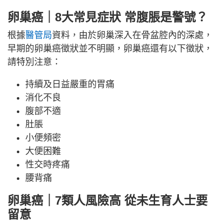
卵巢癌｜8大常見症狀 常腹脹是警號？
根據
醫管局
資料，由於卵巢深入在骨盆腔內的深處，
早期的卵巢癌徵狀並不明顯，卵巢癌還有以下徵狀，
請特別注意：
持續及日益嚴重的胃痛
消化不良
腹部不適
肚脹
小便頻密
大便困難
性交時疼痛
腰背痛
卵巢癌｜7類人風險高 從未生育人士要
留意