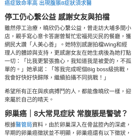
癌症致命率高 出現腹脹8症狀須求醫
停工仍心繫公益 感謝女友與拍檔
雖然停工治療，曉欣仍心繫公益，曾走訪大埔多間小
店，親手寫心意卡答謝曾幫忙宏福苑災民的餐廳，獲
網民大讚「人美心善」。她特別感謝拍檔Wing和經
理人的體諒與支持，更感謝女友在她生病後為她打點
一切：「比我更緊張擔心，我知道我是被愛的，不孤
單的。」她承諾：「等我完成呢個Big boss級挑戰，
我會好快好快歸隊，繼續拍攝不同挑戰！」
希望所有正在與疾病搏鬥的人，都能像曉欣一樣，迎
來屬於自己的晴天。
卵巢癌｜8大常見症狀 常腹脹是警號？
根據
醫管局
資料，由於卵巢深入在骨盆腔內的深處，
早期的卵巢癌徵狀並不明顯，卵巢癌還有以下徵狀，