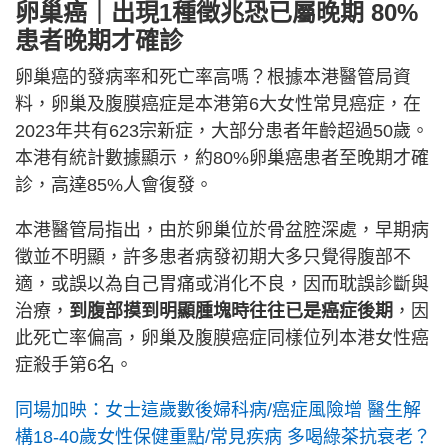
卵巢癌｜出現1種徵兆恐已屬晚期 80%
患者晚期才確診
卵巢癌的發病率和死亡率高嗎？根據本港醫管局資
料，卵巢及腹膜癌症是本港第6大女性常見癌症，在
2023年共有623宗新症，大部分患者年齡超過50歲。
本港有統計數據顯示，約80%卵巢癌患者至晚期才確
診，高達85%人會復發。
本港醫管局指出，由於卵巢位於骨盆腔深處，早期病
徵並不明顯，許多患者病發初期大多只覺得腹部不
適，或誤以為自己胃痛或消化不良，因而耽誤診斷與
治療，
到腹部摸到明顯腫塊時往往已是癌症後期
，因
此死亡率偏高，卵巢及腹膜癌症同樣位列本港女性癌
症殺手第6名。
同場加映：女士這歲數後婦科病/癌症風險增 醫生解
構18-40歲女性保健重點/常見疾病 多喝綠茶抗衰老？