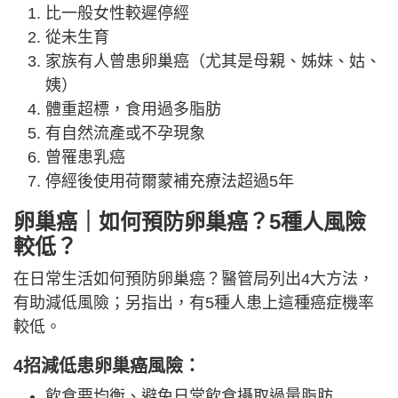
比一般女性較遲停經
從未生育
家族有人曾患卵巢癌（尤其是母親、姊妹、姑、
姨）
體重超標，食用過多脂肪
有自然流產或不孕現象
曾罹患乳癌
停經後使用荷爾蒙補充療法超過5年
卵巢癌｜如何預防卵巢癌？5種人風險
較低？
在日常生活如何預防卵巢癌？醫管局列出4大方法，
有助減低風險；另指出，有5種人患上這種癌症機率
較低。
4招減低患卵巢癌風險：
飲食要均衡、避免日常飲食攝取過量脂肪