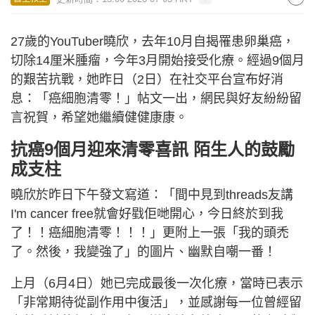
27歲的YouTuber曉欣，去年10月自揭罹患卵巢癌，
切除14厘米腫瘤，今年3月開始接受化療。經過9個月
的艱苦抗戰，她昨日（2日）在社交平台宣布好消
息：「癌細胞清零！」帖文一出，網民與好友紛紛留
言祝賀，希望她繼續健健康康。
抗癌9個月迎來清零喜訊 陌生人的鼓勵
成支柱
曉欣於昨日下午發文寫道：「間中見到threads友講
I'm cancer free就會好戥佢哋開心，今日終於到我
了！！癌細胞清零！！！」更附上一張「我的頭禿
了。然後，我變強了」的圖片、幽默自嘲一番！
上月（6月4日）她已完成最後一次化療，當時已表示
「非常期待從副作用中復活」，並感謝每一位曾經留