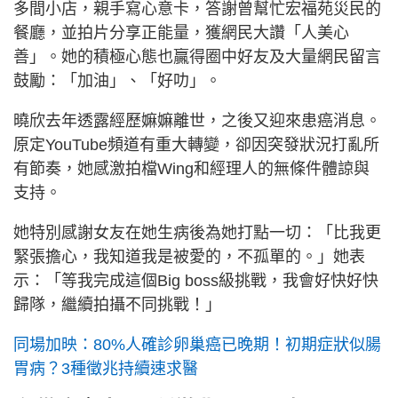
多間小店，親手寫心意卡，答謝曾幫忙宏福苑災民的
餐廳，並拍片分享正能量，獲網民大讚「人美心
善」。她的積極心態也贏得圈中好友及大量網民留言
鼓勵：「加油」、「好叻」。
曉欣去年透露經歷嫲嫲離世，之後又迎來患癌消息。
原定YouTube頻道有重大轉變，卻因突發狀況打亂所
有節奏，她感激拍檔Wing和經理人的無條件體諒與
支持。
她特別感謝女友在她生病後為她打點一切：「比我更
緊張擔心，我知道我是被愛的，不孤單的。」她表
示：「等我完成這個Big boss級挑戰，我會好快好快
歸隊，繼續拍攝不同挑戰！」
同場加映：80%人確診卵巢癌已晚期！初期症狀似腸
胃病？3種徵兆持續速求醫