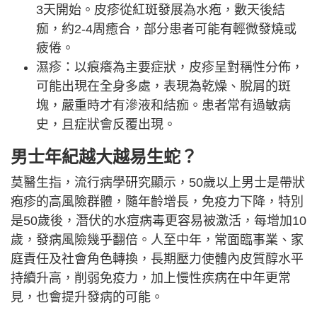
3天開始。皮疹從紅斑發展為水疱，數天後結
痂，約2-4周癒合，部分患者可能有輕微發燒或
疲倦。
濕疹：以痕癢為主要症狀，皮疹呈對稱性分佈，
可能出現在全身多處，表現為乾燥、脫屑的斑
塊，嚴重時才有滲液和結痂。患者常有過敏病
史，且症狀會反覆出現。
男士年紀越大越易生蛇？
莫醫生指，流行病學研究顯示，50歲以上男士是帶狀
疱疹的高風險群體，隨年齡增長，免疫力下降，特別
是50歲後，潛伏的水痘病毒更容易被激活，每增加10
歲，發病風險幾乎翻倍。人至中年，常面臨事業、家
庭責任及社會角色轉換，長期壓力使體內皮質醇水平
持續升高，削弱免疫力，加上慢性疾病在中年更常
見，也會提升發病的可能。