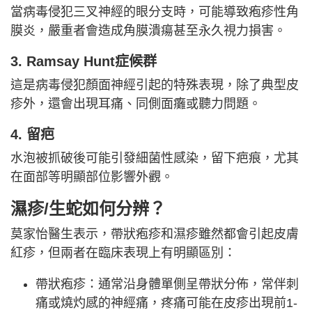
當病毒侵犯三叉神經的眼分支時，可能導致疱疹性角
膜炎，嚴重者會造成角膜潰瘍甚至永久視力損害。
3. Ramsay Hunt症候群
這是病毒侵犯顏面神經引起的特殊表現，除了典型皮
疹外，還會出現耳痛、同側面癱或聽力問題。
4. 留疤
水泡被抓破後可能引發細菌性感染，留下疤痕，尤其
在面部等明顯部位影響外觀。
濕疹/生蛇如何分辨？
莫家怡醫生表示，帶狀疱疹和濕疹雖然都會引起皮膚
紅疹，但兩者在臨床表現上有明顯區別：
帶狀疱疹：通常沿身體單側呈帶狀分佈，常伴刺
痛或燒灼感的神經痛，疼痛可能在皮疹出現前1-