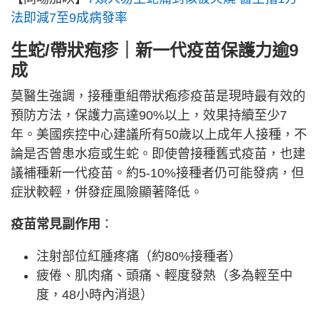
法即減7至9成病發率
生蛇/帶狀疱疹｜新一代疫苗保護力逾9
成
莫醫生強調，接種重組帶狀疱疹疫苗是現時最有效的
預防方法，保護力高達90%以上，效果持續至少7
年。美國疾控中心建議所有50歲以上成年人接種，不
論是否曾患水痘或生蛇。即使曾接種舊式疫苗，也建
議補種新一代疫苗。約5-10%接種者仍可能發病，但
症狀較輕，併發症風險顯著降低。
疫苗常見副作用
：
注射部位紅腫疼痛（約80%接種者）
疲倦、肌肉痛、頭痛、輕度發熱（多為輕至中
度，48小時內消退）