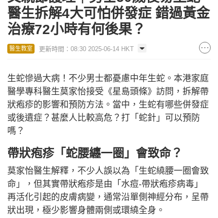
醫生拆解4大可怕併發症 錯過黃金
治療72小時有何後果？
更新時間：08:30 2025-06-14 HKT
醫生教室
生蛇慘過大病！不少男士都憂慮中年生蛇。本港家庭
醫學專科醫生莫家怡接受《星島頭條》訪問，拆解帶
狀疱疹的影響和預防方法。當中，生蛇有哪些併發症
或後遺症？甚麼人比較高危？打「蛇針」可以預防
嗎？
帶狀疱疹「蛇腰纏一圈」會致命？
莫家怡醫生解釋，不少人誤以為「生蛇繞腰一圈會致
命」，但其實帶狀疱疹是由「水痘-帶狀疱疹病毒」
再活化引起的皮膚病變，通常沿單側神經分布，呈帶
狀出現，極少影響身體兩側或環繞全身。