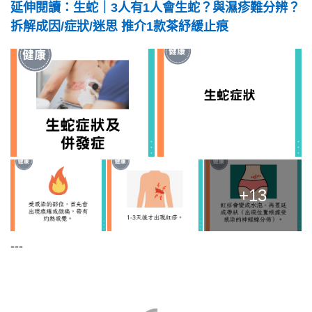
延伸閱讀：生蛇｜3人有1人會生蛇？與濕疹難分辨？
拆解成因/症狀/迷思 推介1款茶紓緩止痕
+13
---