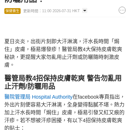
更新時間：11:00 2026-07-31 HKT
保健養生
夏日炎炎，出街片刻即大汗淋漓，汗水長時間「焗
住」皮膚，極易爆發疹！醫管局教4大保持皮膚乾爽
秘訣，更提醒大家勿亂用止汗劑或防曬隨時刺激皮
膚。
醫管局教4招保持皮膚乾爽 警告勿亂用
止汗劑/防曬用品
醫院管理局 Hospital Authority
在facebook專頁指出，
外出片刻便容易大汗淋漓，全身變得黏膩不堪。熱力
加上汗水長時間「焗住」皮膚，極易引發又紅又痕的
汗疹。若不想被汗疹困擾，有以下4招保持皮膚乾爽
的貼士：