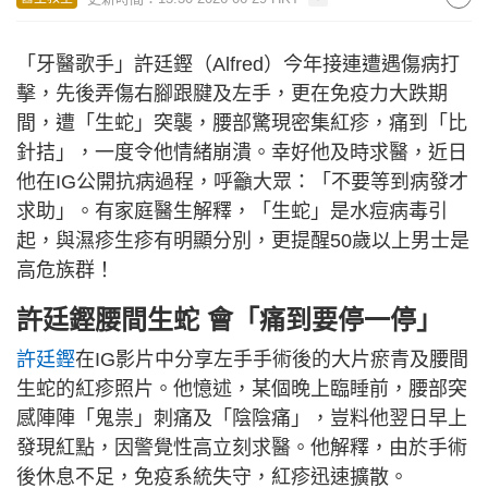
「牙醫歌手」許廷鏗（Alfred）今年接連遭遇傷病打
擊，先後弄傷右腳跟腱及左手，更在免疫力大跌期
間，遭「生蛇」突襲，腰部驚現密集紅疹，痛到「比
針拮」，一度令他情緒崩潰。幸好他及時求醫，近日
他在IG公開抗病過程，呼籲大眾：「不要等到病發才
求助」。有家庭醫生解釋，「生蛇」是水痘病毒引
起，與濕疹生疹有明顯分別，更提醒50歲以上男士是
高危族群！
許廷鏗腰間生蛇
會「痛到要停一停」
許廷鏗
在IG影片中分享左手手術後的大片瘀青及腰間
生蛇的紅疹照片。他憶述，某個晚上臨睡前，腰部突
感陣陣「鬼祟」刺痛及「陰陰痛」，豈料他翌日早上
發現紅點，因警覺性高立刻求醫。他解釋，由於手術
後休息不足，免疫系統失守，紅疹迅速擴散。