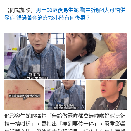
【同場加映】
男士50歲後易生蛇 醫生拆解4大可怕併
發症 錯過黃金治療72小時有何後果？
他形容生蛇的痛楚「無論做緊咩都會無啦啦好似比針
拮一拮咁樣」，更指出「痛到要停一停」，嚴重影響