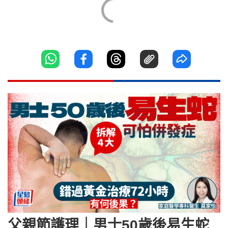
父親節護理｜男士50歲後易生蛇