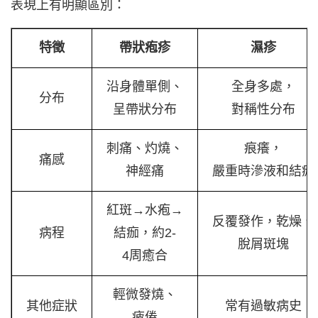
表現上有明顯區別：
特徵
帶狀疱疹
濕疹
沿身體單側、
全身多處，
分布
呈帶狀分布
對稱性分布
刺痛、灼燒、
痕癢，
痛感
神經痛
嚴重時滲液和結痂
紅斑→水疱→
反覆發作，乾燥、
病程
結痂，約2-
脫屑斑塊
4周癒合
輕微發燒、
其他症狀
常有過敏病史
疲倦