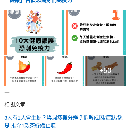
「健康」習慣恐傷身削免疫力
+50
---
相關文章：
3人有1人會生蛇？與濕疹難分辨？拆解成因/症狀/迷
思 推介1款茶紓緩止痕