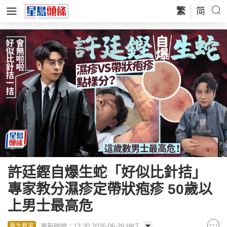
繁
简
許廷鏗自爆生蛇「好似比針拮」
專家教分濕疹定帶狀疱疹 50歲以
上男士最高危
更新時間：13:30 2026-06-29 HKT
醫生教室