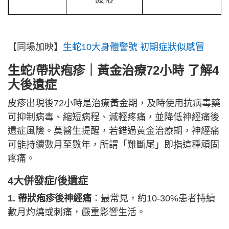
【同場加映】
生蛇10大身體警號 初期症狀似感冒
生蛇/帶狀疱疹｜黃金治療72小時 了解4
大後遺症
皮疹出現後72小時是治療黃金期，及時使用抗病毒藥
可抑制病毒、縮短病程、減輕疼痛，並降低神經痛後
遺症風險。莫醫生提醒，若錯過黃金治療期，神經痛
可能持續數月至數年，所謂「難斷尾」即指這種頑固
疼痛。
4大併發症/後遺症
1. 帶狀疱疹後神經痛
：最常見，約10-30%患者持續
數月灼燒或刺痛，嚴重影響生活。