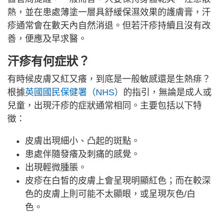
熱，並在患處薄塗一層具舒緩保濕效果的護膚膏，汗
疹通常會在數天內自然消退。但若汗疹持續且沒有改
善，便應及早求醫。
汗疹有何症狀？
有時候皮膚又紅又癢，到底是一般敏感還是生熱痱？
根據
英國國民保健署（NHS）
的指引，無論是成人或
兒童，出現汗疹的症狀通常相同。主要包括以下特
徵：
皮膚出現細小、凸起的斑點。
患處伴隨發癢及刺痛的感覺。
出現輕微腫脹。
皮疹在白皙的皮膚上會呈現明顯紅色；而在較深
色的皮膚上則可能不太顯眼，或呈現灰色/白
色。