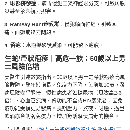
2. 眼部併發症
：病毒侵犯三叉神經眼分支，可致角膜
炎甚至永久視力損害。
3. Ramsay Hunt症候群
：侵犯顏面神經，引致耳
痛、面癱或聽力問題。
4. 留疤
：水疱抓破後感染，可能留下疤痕。
生蛇/帶狀疱疹｜高危一族：50歲以上男
士風險倍增
莫醫生引述數據指出，50歲以上男士是帶狀疱疹高風
險群體，隨年齡增長，免疫力下降，每增加10歲，發
病風險幾乎翻倍。慢性病患者如糖尿病（風險高2-3
倍）、心血管疾病、腎功能不全或HIV感染者，因免
疫功能受損更易發病。長期壓力、熬夜、吸煙、過量
飲酒亦會削弱免疫力，增加激活潛伏病毒的機會。
【同場加映】
7類人易生蛇痛到似被火燒 醫生指1方