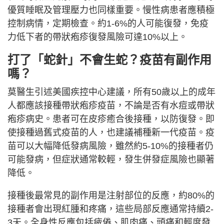
優質睡眠及管理壓力也同樣重要。慢性病患者應積極
控制病情，定期檢查。約1-6%的人可能復發，免疫
力低下者的帶狀疱疹復發風險可達10%以上。
打了「蛇針」不會生蛇？疫苗有副作用
嗎？
莫醫生引述美國疾控中心建議，所有50歲以上的成年
人都應該接種帶狀疱疹疫苗，不論是否有水痘或帶狀
疱疹病史。患者可在皮疹癒合後接種，以防復發。即
使接種過舊式疫苗的人，也建議補種新一代疫苗。疫
苗可以大幅降低發病風險，雖然約5-10%的接種者仍
可能發病，但症狀通常較輕，發生併發症風險也顯著
降低。
接種後最常見的副作用是注射部位的反應，約80%的
接種者會出現紅腫和疼痛，這些局部反應通常持續2-
3天。全身性反應包括疲倦、肌肉痛、頭痛和輕度發