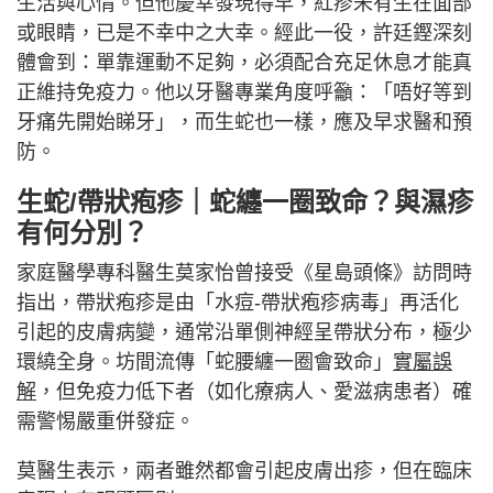
生活與心情。但他慶幸發現得早，紅疹未有生在面部
或眼睛，已是不幸中之大幸。經此一役，許廷鏗深刻
體會到：單靠運動不足夠，必須配合充足休息才能真
正維持免疫力。他以牙醫專業角度呼籲：「唔好等到
牙痛先開始睇牙」，而生蛇也一樣，應及早求醫和預
防。
生蛇/帶狀疱疹｜
蛇纏一圈致命？
與濕疹
有何分別？
家庭醫學專科醫生莫家怡曾接受《星島頭條》訪問時
指出，帶狀疱疹是由「水痘-帶狀疱疹病毒」再活化
引起的皮膚病變，通常沿單側神經呈帶狀分布，極少
環繞全身。坊間流傳「蛇腰纏一圈會致命」
實屬誤
解
，但免疫力低下者（如化療病人、愛滋病患者）確
需警惕嚴重併發症。
莫醫生表示，兩者雖然都會引起皮膚出疹，但在臨床