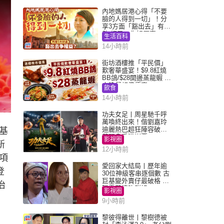
內地媽居港心得「不要
臉的人得到一切」！分
享3方面「豁出去」有著
數 網民：你好厲害
生活百科
14小時前
街坊酒樓推「平民價」
歎奢華盛宴！$9.8紅燒
BB鴿/$28開邊蒸龍蝦 3
大晚餐超值優惠
飲食
14小時前
功夫女足丨周星馳千呼
萬喚終出來！偕劉嘉玲
迪麗熱巴超狂陣容破天
基
荒現身香港謝票
影視圈
新
12小時前
項
愛回家大結局丨歷年逾
登
30位神級客串逐個數 古
巨基變外賣仔最破格 歐
治
陽震華情陷群姐
影視圈
9小時前
黎彼得離世丨黎樹德被