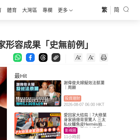
繁
简
育
體育
大灣區
專欄
更多
學家形容成果「史無前例」
最Hit
謝偉俊夫婦擬效法蔡瀾
｜周顯
投資理財
2026-08-07 06:00 HKT
愛回家大結局｜7大綠葉
身家過億背景驚人 三太
私伙鱷魚皮Hermès拍劇
蘇姐原來是半山樓后
影視圈
11小時前