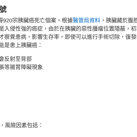
號
得920宗胰臟癌死亡個案。根據
醫管局資料
，胰臟藏於腹
是入侵性強的癌症，由於在胰臟的惡性腫瘤位置隱蔽，初
才察覺患病，影響生存率。即使可以進行手術切除，復發
能是患上胰臟癌：
會反射至背部
脹等腸胃障礙現象
士，風險因素包括：