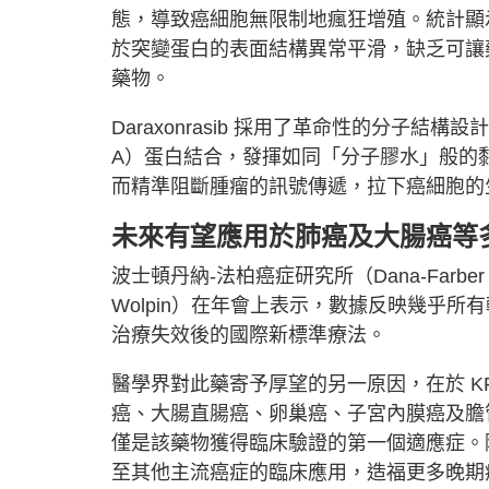
態，導致癌細胞無限制地瘋狂增殖。統計顯示
於突變蛋白的表面結構異常平滑，缺乏可讓
藥物。
Daraxonrasib 採用了革命性的分子結構設
A）蛋白結合，發揮如同「分子膠水」般的黏
而精準阻斷腫瘤的訊號傳遞，拉下癌細胞的
未來有望應用於肺癌及大腸癌等
波士頓丹納-法柏癌症研究所（Dana-Farber C
Wolpin）在年會上表示，數據反映幾乎
治療失效後的國際新標準療法。
醫學界對此藥寄予厚望的另一原因，在於 K
癌、大腸直腸癌、卵巢癌、子宮內膜癌及膽
僅是該藥物獲得臨床驗證的第一個適應症。
至其他主流癌症的臨床應用，造福更多晚期