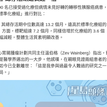
00 名已接受過化療但病情未見好轉的轉移性胰腺癌病患
與「標準化療組」進行對比：
患者，其總存活期中位數高達 13.2 個月，遠高於標準化療組的
方面，標靶組達 7.2 個月，同樣倍增於化療組的 3.6 個
幅減輕，整體生活質素明顯改善。
腸腫瘤計劃共同主任溫伯格（Zev Wainberg）指出，
是醫學界邁出的一大步。他感嘆，在親眼見證兩組患者的
如今已全數離世：「這是我參與過最令人難過的研究之一
局。」