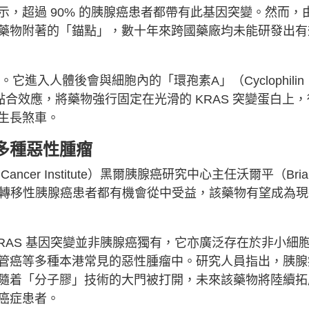
，超過 90% 的胰腺癌患者都帶有此基因突變。然而，
藥物附著的「錨點」，數十年來跨國藥廠均未能研發出有
計。它進入人體後會與細胞內的「環孢素A」（Cyclophilin
合效應，將藥物強行固定在光滑的 KRAS 突變蛋白上，
生長煞車。
多種惡性腫瘤
ancer Institute）黑爾胰腺癌研究中心主任沃爾平（Bria
所有轉移性胰腺癌患者都有機會從中受益，該藥物有望成為
RAS 基因突變並非胰腺癌獨有，它亦廣泛存在於非小細
管癌等多種本港常見的惡性腫瘤中。研究人員指出，胰腺
隨着「分子膠」技術的大門被打開，未來該藥物將陸續拓
癌症患者。