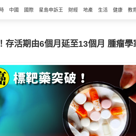
時
中國
國際
星島申訴王
財經
地產
生活
健康
教
！存活期由6個月延至13個月 腫瘤