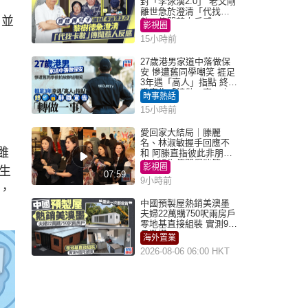
封「李泳漢2.0」 老父剛
離世急於澄清「代找卡
，並
數」傳聞惹人反感
影視圈
15小時前
27歲港男家道中落做保
安 慘遭舊同學嘲笑 捱足
3年遇「高人」指點 終辭
職宣告「轉做一事」｜
時事熱話
Juicy叮
15小時前
愛回家大結局｜滕麗
名、林淑敏握手回應不
雖
和 阿滕直指彼此非朋友
大小姐指傳聞得啖笑
影視圈
生
07:59
9小時前
，
中國預製屋熱銷美澳墨
夫婦22萬購750呎兩房戶
零地基直接組裝 實測9個
月激讚
海外置業
2026-08-06 06:00 HKT