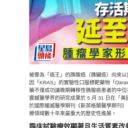
被譽為「癌王」的胰腺癌（胰臟癌）向來以
因「KRAS」的實驗性口服標靶藥物「Dara
藥不僅成功讓晚期轉移性胰腺癌患者的中位
震撼醫學界的研究成果於 5 月 31 日在
於國際權威醫學期刊《新英格蘭醫學期刊》
療領域數十年來最重大的歷史性進展。
臨床試驗療效顯著且生活質素改