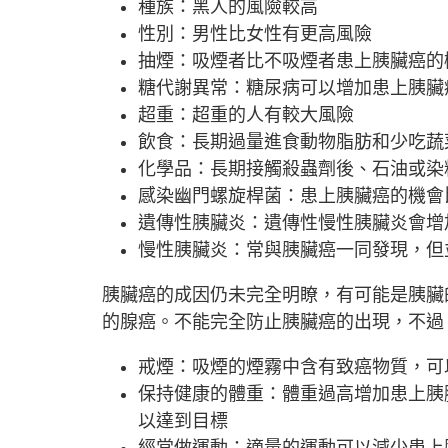
種族：黑人的風險較高
性別：男性比女性有更高風險
抽煙：吸煙者比不吸煙者患上胰臟癌的
糖代謝異常：糖尿病可以增加患上胰臟
超重：超重的人有較大風險
飲食：長期過量進食動物脂肪和少吃蔬
化學品：長期接觸殺蟲劑後、石油或染
感染幽門螺旋桿菌：患上胰臟癌的機會
遺傳性胰臟炎：遺傳性慢性胰臟炎會增
慢性胰臟炎：常與胰臟癌一同發現，但
胰臟癌的成因仍未完全明瞭，有可能是胰臟
的腺癌。不能完全防止胰臟癌的出現，不過
戒煙：吸煙的煙霧中含有致癌物質，可
保持健康的體重：體重過高增加患上胰
以達到目標
經常做運動：適量的運動可以減少患上