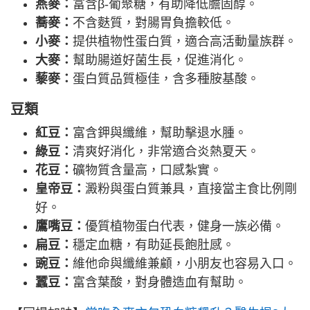
燕麥：
富含β-葡聚糖，有助降低膽固醇。
蕎麥：
不含麩質，對腸胃負擔較低。
小麥：
提供植物性蛋白質，適合高活動量族群。
大麥：
幫助腸道好菌生長，促進消化。
藜麥：
蛋白質品質極佳，含多種胺基酸。
豆類
紅豆：
富含鉀與纖維，幫助擊退水腫。
綠豆：
清爽好消化，非常適合炎熱夏天。
花豆：
礦物質含量高，口感紮實。
皇帝豆：
澱粉與蛋白質兼具，直接當主食比例剛
好。
鷹嘴豆：
優質植物蛋白代表，健身一族必備。
扁豆：
穩定血糖，有助延長飽肚感。
豌豆：
維他命與纖維兼顧，小朋友也容易入口。
蠶豆：
富含葉酸，對身體造血有幫助。