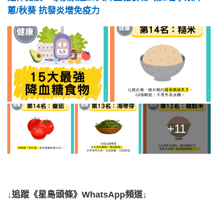
蔥/秋葵 抗發炎增免疫力
+11
↓追蹤《星島頭條》WhatsApp頻道↓