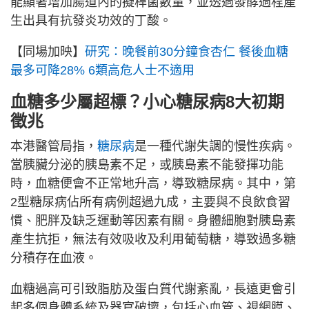
能顯著增加腸道內的擬桿菌數量，並透過發酵過程產
生出具有抗發炎功效的丁酸。
【同場加映】
研究：晚餐前30分鐘食杏仁 餐後血糖
最多可降28% 6類高危人士不適用
血糖多少屬超標？小心糖尿病8大初期
徵兆
本港醫管局指，
糖尿病
是一種代謝失調的慢性疾病。
當胰臟分泌的胰島素不足，或胰島素不能發揮功能
時，血糖便會不正常地升高，導致糖尿病。其中，第
2型糖尿病佔所有病例超過九成，主要與不良飲食習
慣、肥胖及缺乏運動等因素有關。身體細胞對胰島素
產生抗拒，無法有效吸收及利用葡萄糖，導致過多糖
分積存在血液。
血糖過高可引致脂肪及蛋白質代謝紊亂，長遠更會引
起多個身體系統及器官破壞，包括心血管、視網膜、