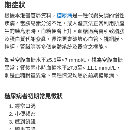
期症狀
根據本港醫管局資料，
糖尿病
是一種代謝失調的慢性
疾病。當胰島素分泌不足，或人體無法正常利用所產
生的胰島素時，血糖便會上升。血糖過高會引致脂肪
及蛋白質代謝紊亂，長遠更會破壞心血管、視網膜、
神經、腎臟等等多個身體系統及器官之機能。
如若空腹血糖水平≥5.6至<7 mmol/L，視為空腹血糖
異常；餐後兩小時血糖水平≥7.8至< 11.1 mmol/L，
則是血糖耐量異常。兩種情況均屬於前期糖尿病。
糖尿病者初期常見徵狀
經常口渴
小便頻密
感到飢餓
體重下降