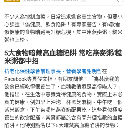
不少人為控制血糖，日常追求進食養生食物，但要小
心誤墮「偽健康」飲食陷阱！有專家警告，有5款看
似健康的食物暗藏高升糖危機，其中連燕麥粥、糙米
粥也上榜。
5大食物暗藏高血糖陷阱 常吃燕麥粥/糙
米粥都中招
抗老化保健學會前理事長、營養學者謝明哲
在
Facebook專頁發文指，有朋友問他：「為甚麼我的
飲食已經吃得很養生了，血糖數值還是高得嚇人？」
他指出，在生活中意識覺得健康的食物，實際上未必
真的健康。例如早上沖泡一杯黑芝麻糊、中午吃一個
紫米飯盒、下午茶喝杯燕麥奶配果乾，這些看似極度
養生的飲食配搭，其實都屬於含有高升糖指數的血糖
陷阱。他特別點名以下5大暗藏高血糖陷阱的食物：