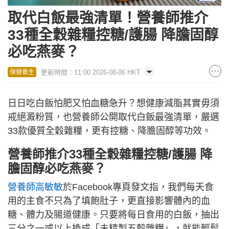
取代白飯最強清單！營養師推介
33種全穀雜糧控糖/護腸 降膽固醇
必吃燕麥？
更新時間：11:00 2026-08-06 HKT
保健養生
日日吃白飯怕肥又怕血糖急升？想健康減脂其實毋須
戒絕澱粉質，也營養師公開取代白飯最強清單，嚴選
33款優質全穀雜糧，更有控糖、降膽固醇等功效。
營養師推介33種全穀雜糧控糖/護腸 降
膽固醇必吃燕麥？
營養師高敏敏
於Facebook專頁發文指，我們每天食
用的主食不只為了填飽肚子，更直接影響體內的血
糖、體力及腸道健康。只要將每日食用的白飯，抽出
三分之一或以上換成「未精製五穀雜糧」，就能輕鬆