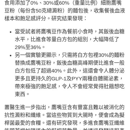
食用添加了0%、30%或60%（重量比例）細胞鷹嘴
豆粉（每份含50克總澱粉）的麵包後，收集餐後血液
樣本和飽足感評分。研究結果發現：
當受試者將鷹嘴豆作為餐前小食時，其飯後血糖
水平，比進食等量白方包的組別，大幅降低了
29%至36%。
另一個實驗更顯示，只需將白方包裡30%的麵粉
替換成鷹嘴豆粉，飯後血糖高峰期便比進食一般
白方包低了超過40%。此外，這還會令人體分泌
更多且更持久的GLP-1及PYY兩種自體腸泌素，
帶來極強的飽足感，令人不會經常覺得肚餓想吃
東西。
蕭醫生進一步指出，鷹嘴豆含有豐富且難以被消化的
抗性澱粉和纖維。當這些物質到大腸時，便會成為擬
桿菌最愛的食糧。還有研究發現，多進食鷹嘴豆纖維