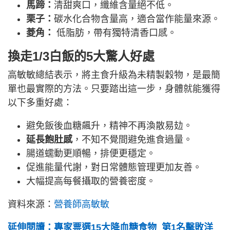
馬蹄：
清甜爽口，纖維含量絕不低。
栗子：
碳水化合物含量高，適合當作能量來源。
菱角：
低脂肪，帶有獨特清香口感。
換走1/3白飯的5大驚人好處
高敏敏總結表示，將主食升級為未精製穀物，是最簡
單也最實際的方法。只要踏出這一步，身體就能獲得
以下多重好處：
避免飯後血糖飆升，精神不再渙散易攰。
延長飽肚感
，不知不覺間避免進食過量。
腸道蠕動更順暢，排便更穩定。
促進能量代謝，對日常體態管理更加友善。
大幅提高每餐攝取的營養密度。
資料來源：
營養師高敏敏
延伸閱讀：專家票選15大降血糖食物 第1名擊敗洋