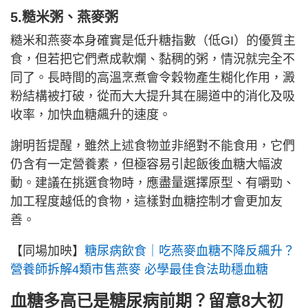
5.糙米粥、燕麥粥
糙米和燕麥本身確實是低升糖指數（低GI）的優質主
食，但若把它們煮成軟爛、黏稠的粥，情況就完全不
同了。長時間的高溫烹煮會令穀物產生糊化作用，澱
粉結構被打破，從而大大提升其在腸道中的消化及吸
收率，加快血糖飆升的速度。
謝明哲提醒，雖然上述食物並非絕對不能食用，它們
仍含有一定營養素，但極容易引起飯後血糖大幅波
動。建議在挑選食物時，應盡量選擇原型、有嚼勁、
加工程度越低的食物，這樣對血糖控制才會更加友
善。
【同場加映】
糖尿病飲食｜吃燕麥血糖不降反飆升？
營養師拆解4類市售燕麥 必學最佳食法助穩血糖
血糖多高已是糖尿病前期？留意8大初