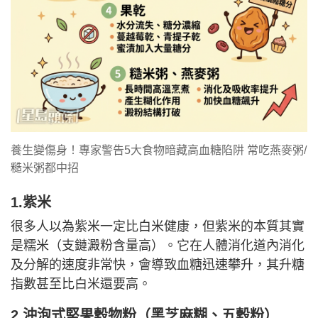
養生變傷身！專家警告5大食物暗藏高血糖陷阱 常吃燕麥粥/
糙米粥都中招
1.紫米
很多人以為紫米一定比白米健康，但紫米的本質其實
是糯米（支鏈澱粉含量高）。它在人體消化道內消化
及分解的速度非常快，會導致血糖迅速攀升，其升糖
指數甚至比白米還要高。
2.沖泡式堅果穀物粉（黑芝麻糊、五穀粉）