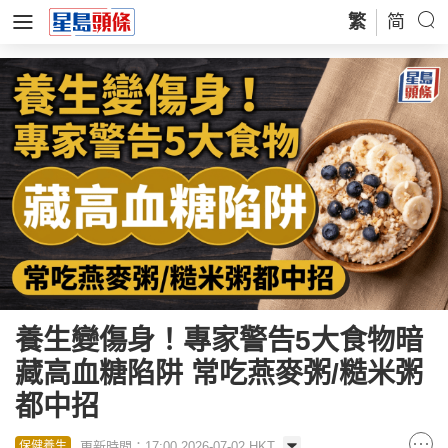
繁
简
養生變傷身！專家警告5大食物暗
藏高血糖陷阱 常吃燕麥粥/糙米粥
都中招
更新時間：17:00 2026-07-02 HKT
保健養生