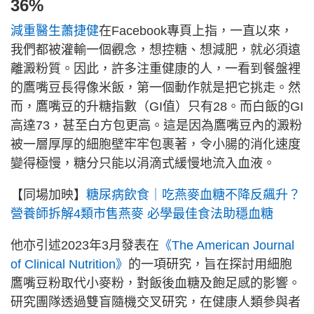
36%
減重醫生蕭捷健
在Facebook專頁上指，一直以來，
我們都被灌輸一個觀念，想控糖、想減肥，就必須遠
離澱粉質。因此，許多注重健康的人，一看到餐盤裡
的鷹嘴豆長得像米飯，第一個動作就是把它挑走。然
而，鷹嘴豆的升糖指數（GI值）只有28。而白飯的GI
高達73，甚至白方包更高。這是因為鷹嘴豆內的澱粉
被一層厚厚的細胞壁牢牢包裹著，令小腸的消化速度
變得極慢，糖分只能以涓滴式緩慢地流入血液。
【同場加映】
糖尿病飲食｜吃燕麥血糖不降反飆升？
營養師拆解4類市售燕麥 必學最佳食法助穩血糖
他亦引述2023年3月發表在
《The American Journal
of Clinical Nutrition》
的一項研究，旨在探討用細胞
鷹嘴豆粉取代小麥粉，對飯後血糖及飽足感的影響。
研究團隊透過雙盲隨機交叉研究，在健康人類參與者