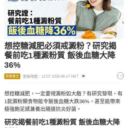
想控糖減肥必須戒澱粉？研究揭
餐前吃1種澱粉質 飯後血糖大降
36%
更新時間：12:07 2026-06-17 HKT
保健養生
想控糖減肥，一定要視澱粉如大敵？有研究發現，有
1款澱粉類食物能令飯後血糖大跌36%，甚至能帶來
極強飽足感兼養出腸道抗炎好菌。
研究揭餐前吃1種澱粉質 飯後血糖大降