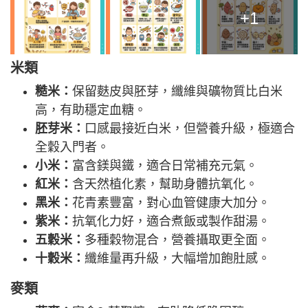
+1
米類
糙米：
保留麩皮與胚芽，纖維與礦物質比白米
高，有助穩定血糖。
胚芽米：
口感最接近白米，但營養升級，極適合
全穀入門者。
小米：
富含鎂與鐵，適合日常補充元氣。
紅米：
含天然植化素，幫助身體抗氧化。
黑米：
花青素豐富，對心血管健康大加分。
紫米：
抗氧化力好，適合煮飯或製作甜湯。
五穀米：
多種穀物混合，營養攝取更全面。
十穀米：
纖維量再升級，大幅增加飽肚感。
麥類