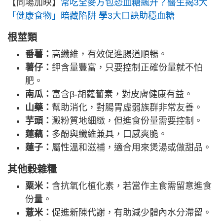
【同場加映】
常吃全麥方包恐血糖飆升？醫生揭3大
「健康食物」暗藏陷阱 學3大口訣助穩血糖
根莖類
番薯：
高纖維，有效促進腸道順暢。
薯仔：
鉀含量豐富，只要控制正確份量就不怕
肥。
南瓜：
富含β-胡蘿蔔素，對皮膚健康有益。
山藥：
幫助消化，對腸胃虛弱族群非常友善。
芋頭：
澱粉質地細緻，但進食份量需要控制。
蓮藕：
多酚與纖維兼具，口感爽脆。
蓮子：
屬性溫和滋補，適合用來煲湯或做甜品。
其他穀雜糧
粟米：
含抗氧化植化素，若當作主食需留意進食
份量。
薏米：
促進新陳代謝，有助減少體內水分滯留。