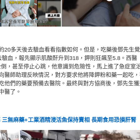
約20多天後去驗血看看指數如何。但是，吃藥後鄧先生
驗血，報先顯示肌酸酐升到318，鉀則狂飆至5.8。西醫
能暈倒，甚至停止心跳，他意識到危險性，馬上進了急症室
向醫師助理反映情況，對方要求他將降鉀粉和藥一起吃，
吃他們的藥要預備去醫院。最終與對方協商後，鄧先生獲
中醫了。
 三無麻藥+工業酒精浸活魚保持賣相 長期食用恐損肝腎