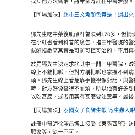
找其他方法醫治，將希望寄託在中醫治療。
【同場加映】
超市三文魚顏色竟是「調出來
鄧先生吃中藥後肌酸酐曾跌到170多，但情
在小紅書看到科普的廣告，指三甲醫院的醫生
酸酐指數高其實是可防可控可治的，不用再
於是鄧先生決定求診其中一間三甲醫院，透
線上不能把脈，但對方稱把脈也掌握不到病
頭。鄧先生線上看症靠手機視像對話，與醫
時，對方好像變得不耐煩，所以他有許多想
以吃甚麼，或者用藥有甚麼要注意等。最後，
【同場加映】
泰國女子食醃生蝦 寄生蟲入
註冊中醫師徐澤昌博士接受《東張西望》訪
脈象等，缺一不可。