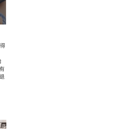
覺得
治
有
退