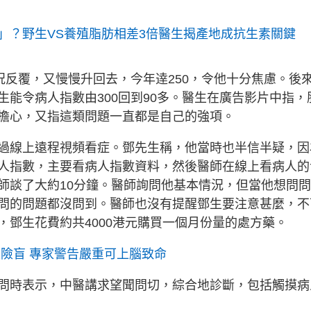
」？野生VS養殖脂肪相差3倍醫生揭產地成抗生素關鍵
況反覆，又慢慢升回去，今年逹250，令他十分焦慮。後
能令病人指數由300回到90多。醫生在廣告影片中指，
擔心，又指這類問題一直都是自己的強項。
過線上遠程視頻看症。鄧先生稱，他當時也半信半疑，因
人指數，主要看病人指數資料，然後醫師在線上看病人的
師談了大約10分鐘。醫師詢問他基本情況，但當他想問
問的問題都沒問到。醫師也沒有提醒鄧生要注意甚麼，不
鄧生花費約共4000港元購買一個月份量的處方藥。
眼險盲 專家警告嚴重可上腦致命
問時表示，中醫講求望聞問切，綜合地診斷，包括觸摸病