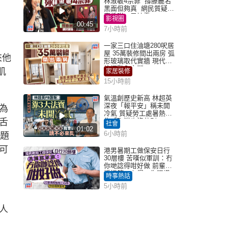
林淑敏4宗罪 撐滕麗名
黑面但夠真 網民質疑：
真係咁一早被雪
影視圈
00:45
7小時前
一家三口住油塘280呎居
屋 35萬裝修間出兩房 弧
來他
形玻璃取代實牆 現代神
枱櫃融入玄關
肌
家居裝修
15小時前
氣溫創歷史新高 林超英
深夜「報平安」稱未開
為
冷氣 質疑勞工處暑熱警
舌
告「取消也沒分別」
社會
01:02
6小時前
問題
可
港男暑期工做保安日行
30層樓 苦嘆似軍訓：冇
你哋諗得咁好做 前輩傳
授搵筍工心得：你唔識
時事熱話
揀盤啫｜Juicy叮
5小時前
人