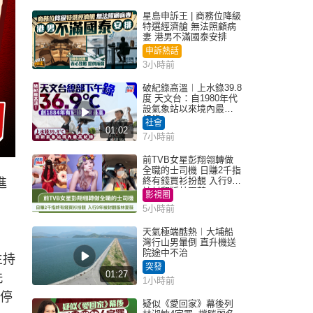
星島申訴王 | 商務位降級
特選經濟艙 無法照顧病
妻 港男不滿國泰安排
申訴熱話
3小時前
破紀錄高溫︱上水錄39.8
度 天文台：自1980年代
設氣象站以來境內最高
紀錄
社會
01:02
7小時前
前TVB女星彭翔翎轉做
全職的士司機 日賺2千指
終有錢買衫扮靚 入行9年
進
被封翻版林夏薇
影視圈
5小時前
天氣極端酷熱︱大埔船
灣行山男暈倒 直升機送
院途中不治
主持
突發
01:27
洗
1小時前
不停
疑似《愛回家》幕後列