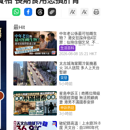
賣相 長期食用恐損肝腎
最Hit
中年老公係最可怕嘅生
物？ 港女狂踩伴侶4宗
罪：似拖住個乞兒 不解
為何經常去廁所 網民一
生活百科
語道破
2026-08-08 15:21 HKT
太古城海棠閣冷氣機着
火 16人送院 多人上天台
暫避
突發
5小時前
星島申訴王 | 商務位降級
特選經濟艙 無法照顧病
妻 港男不滿國泰安排
申訴熱話
3小時前
破紀錄高溫︱上水錄39.8
度 天文台：自1980年代