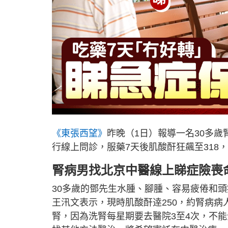
《東張西望》
昨晚（1日）報導一名30多
行線上問診，服藥7天後肌酸酐狂飆至318
腎病男找北京中醫線上睇症險喪
30多歲的鄧先生水腫、腳腫、容易疲倦和頭
王汛文表示，現時肌酸酐逹250，約腎病病
腎，因為洗腎每星期要去醫院3至4次，不