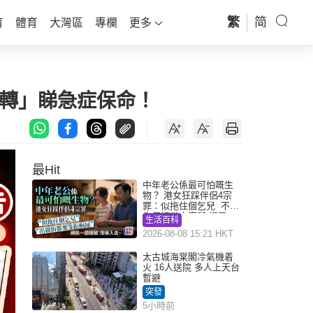
繁
简
育
體育
大灣區
專欄
更多
好轉」睇急症保命！
最Hit
中年老公係最可怕嘅生
物？ 港女狂踩伴侶4宗
罪：似拖住個乞兒 不解
為何經常去廁所 網民一
生活百科
語道破
2026-08-08 15:21 HKT
太古城海棠閣冷氣機着
火 16人送院 多人上天台
暫避
突發
5小時前