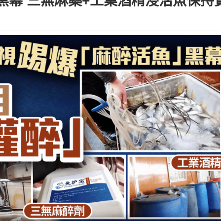
黑幕 三無麻藥+工業酒精浸活魚保持