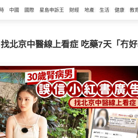
時
中國
國際
星島申訴王
財經
地產
生活
健康
教
 找北京中醫線上看症 吃藥7天「冇