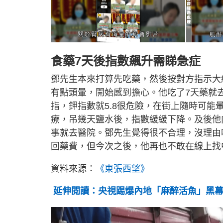
食藥7天後指數飆升需睇急症
鄧先生本來打算先吃藥，然後按對方指示大
有點頭暈，開始感到擔心。他吃了7天藥就去
指，鉀指數就5.8很危險，在街上隨時可
療，吊幾天鹽水後，指數緩緩下降。及後他
事就去醫院。鄧先生覺得很不合理，沒理由
回藥費，但今次之後，他再也不敢在線上找
資料來源：
《東張西望》
延伸閱讀：央視踢爆內地「麻醉活魚」黑幕