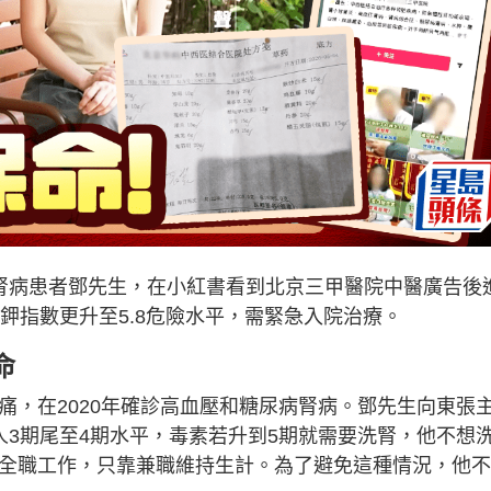
歲腎病患者鄧先生，在小紅書看到北京三甲醫院中醫廣告後
，鉀指數更升至5.8危險水平，需緊急入院治療。
命
痛，在2020年確診高血壓和糖尿病腎病。鄧先生向東張
人3期尾至4期水平，毒素若升到5期就需要洗腎，他不想
能全職工作，只靠兼職維持生計。為了避免這種情況，他