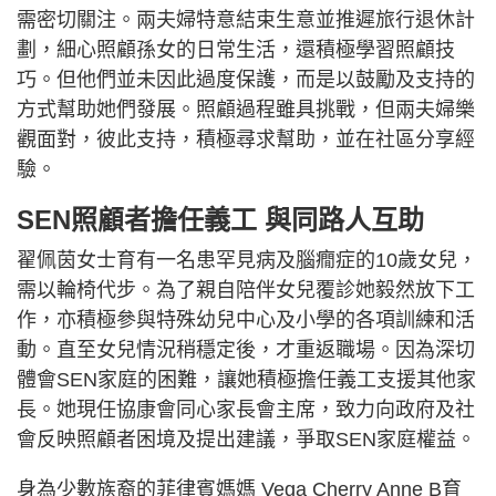
需密切關注。兩夫婦特意結束生意並推遲旅行退休計
劃，細心照顧孫女的日常生活，還積極學習照顧技
巧。但他們並未因此過度保護，而是以鼓勵及支持的
方式幫助她們發展。照顧過程雖具挑戰，但兩夫婦樂
觀面對，彼此支持，積極尋求幫助，並在社區分享經
驗。
SEN照顧者擔任義工 與同路人互助
翟佩茵女士育有一名患罕見病及腦癇症的10歲女兒，
需以輪椅代步。為了親自陪伴女兒覆診她毅然放下工
作，亦積極參與特殊幼兒中心及小學的各項訓練和活
動。直至女兒情況稍穩定後，才重返職場。因為深切
體會SEN家庭的困難，讓她積極擔任義工支援其他家
長。她現任協康會同心家長會主席，致力向政府及社
會反映照顧者困境及提出建議，爭取SEN家庭權益。
身為少數族裔的菲律賓媽媽 Vega Cherry Anne B育