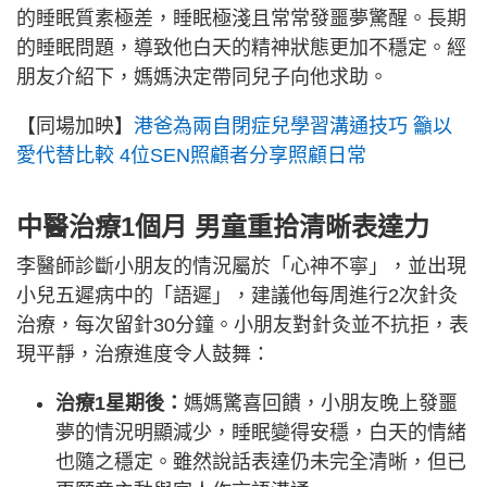
的睡眠質素極差，睡眠極淺且常常發噩夢驚醒。長期
的睡眠問題，導致他白天的精神狀態更加不穩定。經
朋友介紹下，媽媽決定帶同兒子向他求助。
【同場加映】
港爸為兩自閉症兒學習溝通技巧 籲以
愛代替比較 4位SEN照顧者分享照顧日常
中醫治療1個月 男童重拾清晰表達力
李醫師診斷小朋友的情況屬於「心神不寧」，並出現
小兒五遲病中的「語遲」，建議他每周進行2次針灸
治療，每次留針30分鐘。小朋友對針灸並不抗拒，表
現平靜，治療進度令人鼓舞：
治療1星期後：
媽媽驚喜回饋，小朋友晚上發噩
夢的情況明顯減少，睡眠變得安穩，白天的情緒
也隨之穩定。雖然說話表達仍未完全清晰，但已