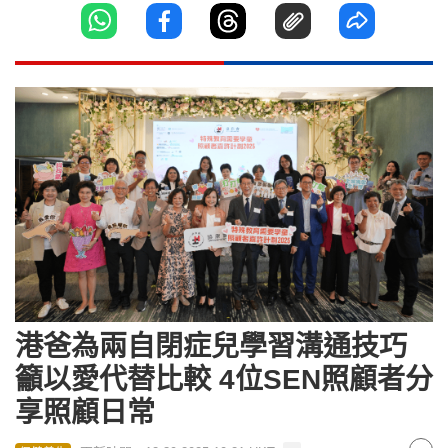
港爸為兩自閉症兒學習溝通技巧
籲以愛代替比較 4位SEN照顧者分
享照顧日常