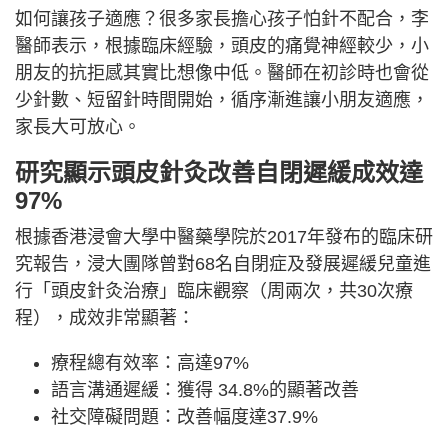
如何讓孩子適應？很多家長擔心孩子怕針不配合，李
醫師表示，根據臨床經驗，頭皮的痛覺神經較少，小
朋友的抗拒感其實比想像中低。醫師在初診時也會從
少針數、短留針時間開始，循序漸進讓小朋友適應，
家長大可放心。
研究顯示頭皮針灸改善自閉遲緩成效達
97%
根據香港浸會大學中醫藥學院於2017年發布的臨床研
究報告，浸大團隊曾對68名自閉症及發展遲緩兒童進
行「頭皮針灸治療」臨床觀察（周兩次，共30次療
程），成效非常顯著：
療程總有效率：高達97%
語言溝通遲緩：獲得 34.8%的顯著改善
社交障礙問題：改善幅度達37.9%