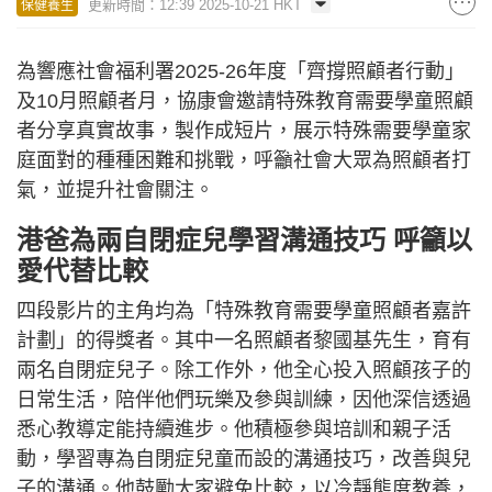
更新時間：12:39 2025-10-21 HKT
保健養生
為響應社會福利署2025-26年度「齊撐照顧者行動」
及10月照顧者月，協康會邀請特殊教育需要學童照顧
者分享真實故事，製作成短片，展示特殊需要學童家
庭面對的種種困難和挑戰，呼籲社會大眾為照顧者打
氣，並提升社會關注。
港爸為兩自閉症兒學習溝通技巧 呼籲以
愛代替比較
四段影片的主角均為「特殊教育需要學童照顧者嘉許
計劃」的得獎者。其中一名照顧者黎國基先生，育有
兩名自閉症兒子。除工作外，他全心投入照顧孩子的
日常生活，陪伴他們玩樂及參與訓練，因他深信透過
悉心教導定能持續進步。他積極參與培訓和親子活
動，學習專為自閉症兒童而設的溝通技巧，改善與兒
子的溝通。他鼓勵大家避免比較，以冷靜態度教養，