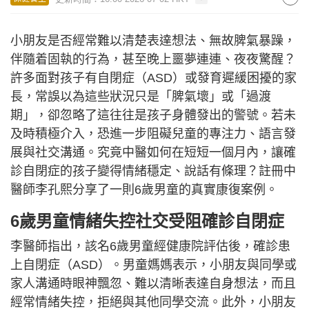
小朋友是否經常難以清楚表達想法、無故脾氣暴躁，
伴隨着固執的行為，甚至晚上噩夢連連、夜夜驚醒？
許多面對孩子有自閉症（ASD）或發育遲緩困擾的家
長，常誤以為這些狀況只是「脾氣壞」或「過渡
期」，卻忽略了這往往是孩子身體發出的警號。若未
及時積極介入，恐進一步阻礙兒童的專注力、語言發
展與社交溝通。究竟中醫如何在短短一個月內，讓確
診自閉症的孩子變得情緒穩定、說話有條理？註冊中
醫師李孔熙分享了一則6歲男童的真實康復案例。
6歲男童情緒失控社交受阻確診自閉症
李醫師指出，該名6歲男童經健康院評估後，確診患
上自閉症（ASD）。男童媽媽表示，小朋友與同學或
家人溝通時眼神飄忽、難以清晰表達自身想法，而且
經常情緒失控，拒絕與其他同學交流。此外，小朋友