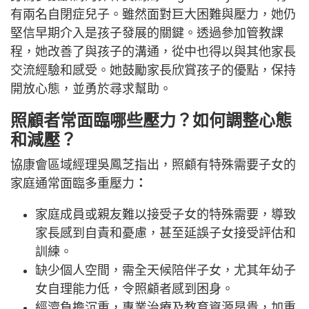
有兩名自閉症兒子。雖然面對巨大困難與壓力，她仍
堅信早期介入是孩子發展的關鍵。透過參加管教課
程，她改善了與孩子的溝通，從中也得以與其他家長
交流經驗和感受。她鼓勵家長欣賞孩子的優點，保持
開放心態，並勇於尋求幫助。
照顧者常面臨哪些壓力？如何調整心態
和減壓？
協康會區域經理吳鳳芝指出，照顧有特殊需要子女的
家庭通常面臨多重壓力
：
家庭成員或親友難以接受子女的特殊需要，導致
家長感到自責和憂慮，甚至延誤子女接受評估和
訓練。
缺少個人空間，需全天候陪伴子女，尤其年幼子
女自理能力低，令照顧者感到困身。
經濟負擔沉重，專業治療及教育資源昂貴，加重