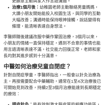
更願意主動與家人作言語溝通。
治療1個月後：
幼稚園老師主動聯絡男童媽媽，
大讚小朋友開始能投入校園生活，與同學的互動
大幅改善；溝通時能保持眼神接觸，說話變得有
條理，能清晰表達自身想法。
李醫師隨後建議改服中藥作鞏固治療，3個月以來，
小朋友的情緒一直保持穩定，遇到不合意的事情也能
用言語清晰表達不滿，社交能力回復正常，老師和家
長均對其進步感到十分滿意。
中醫如何治療兒童自閉症？
針對自閉症學童，李醫師指出，一般會以針灸治療為
主，再按需要配合中藥輔助，通常在1至4次治療後已
可開始見到改善，持續2至3個月治療能達到長期穩定
的療效：
頭皮針灸：
能有效刺激大腦皮質的相應功能區，