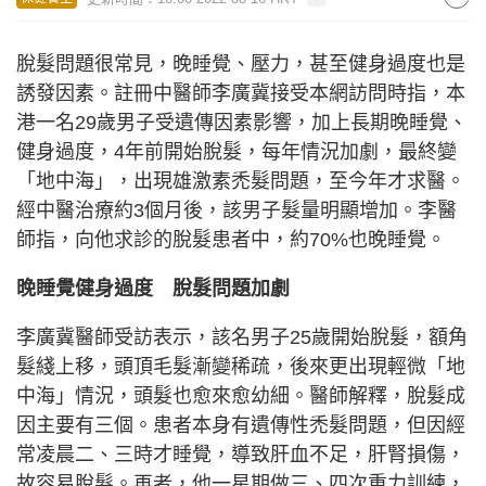
脫髮問題很常見，晚睡覺、壓力，甚至健身過度也是
誘發因素。註冊中醫師李廣冀接受本網訪問時指，本
港一名29歲男子受遺傳因素影響，加上長期晚睡覺、
健身過度，4年前開始脫髮，每年情況加劇，最終變
「地中海」，出現雄激素禿髮問題，至今年才求醫。
經中醫治療約3個月後，該男子髮量明顯增加。李醫
師指，向他求診的脫髮患者中，約70%也晚睡覺。
晚睡覺健身過度
脫髮問題加劇
李廣冀醫師受訪表示，該名男子25歲開始脫髮，額角
髮綫上移，頭頂毛髮漸變稀疏，後來更出現輕微「地
中海」情況，頭髮也愈來愈幼細。醫師解釋，脫髮成
因主要有三個。患者本身有遺傳性禿髮問題，但因經
常凌晨二、三時才睡覺，導致肝血不足，肝腎損傷，
故容易脫髮。再者，他一星期做三、四次重力訓練，