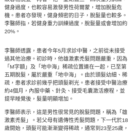
健身過度，也較容易激發男性荷爾蒙，增加脫髮危
機。患者亦發現，健身頻密的日子，脫髮量也較多。
李醫師指，若健身重力訓練過度，脫髮量或會增加約
20%。
李醫師透露，患者今年5月求診中醫，之前從未接受
過其他治療。初診時，他雄激素禿髮問題嚴重，因為
「M字額」及「地中海」稀疏位置連在一起，已至第
五期脫髮，屬於嚴重「地中海」。由於頭髮幼細、稀
疏，患者求診前幾乎把頭髮剃光。患者接受中醫治療
約4個月，內服中藥、針灸、接受毛囊激活療程，並
提早睡覺後，髮量明顯增加。
李醫師表示，這是男性很常見的脫髮問題，稱為「雄
激素禿髮」。若父母有遺傳性禿髮問題，下一代於18
歲開始，頭髮可能漸漸變得稀疏，通常到23至25歲，