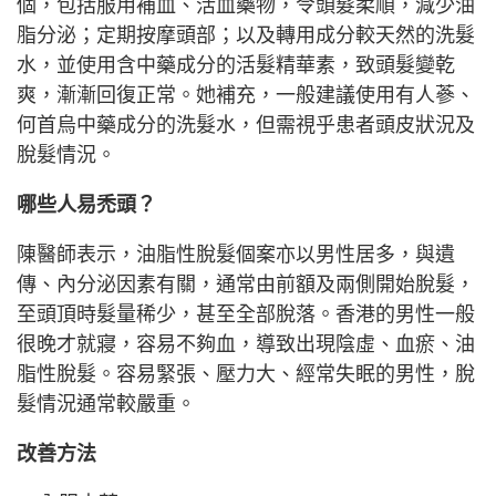
個，包括服用補血、活血藥物，令頭髮柔順，減少油
脂分泌；定期按摩頭部；以及轉用成分較天然的洗髮
水，並使用含中藥成分的活髮精華素，致頭髮變乾
爽，漸漸回復正常。她補充，一般建議使用有人蔘、
何首烏中藥成分的洗髮水，但需視乎患者頭皮狀況及
脫髮情況。
哪些人易禿頭？
陳醫師表示，油脂性脫髮個案亦以男性居多，與遺
傳、內分泌因素有關，通常由前額及兩側開始脫髮，
至頭頂時髮量稀少，甚至全部脫落。香港的男性一般
很晚才就寢，容易不夠血，導致出現陰虛、血瘀、油
脂性脫髮。容易緊張、壓力大、經常失眠的男性，脫
髮情況通常較嚴重。
改善方法