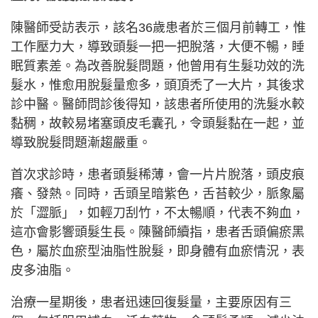
陳醫師受訪表示，該名36歲患者於三個月前轉工，惟
工作壓力大，導致頭髮一把一把脫落，大便不暢，睡
眠質素差。為改善脫髮問題，他曾用有生髮功效的洗
髮水，惟愈用脫髮量愈多，頭頂禿了一大片，其後求
診中醫。醫師問診後得知，該患者所使用的洗髮水較
黏稠，故較易堵塞頭皮毛囊孔，令頭髮黏在一起，並
導致脫髮問題漸趨嚴重。
首次求診時，患者頭髮稀薄，會一片片脫落，頭皮痕
癢、發熱。同時，舌頭呈暗紫色，舌苔較少，脈象屬
於「澀脈」，如輕刀刮竹，不太暢順，代表不夠血，
這亦會影響頭髮生長。陳醫師續指，患者舌頭偏瘀黑
色，屬於血瘀型油脂性脫髮，即身體有血瘀情況，表
皮多油脂。
治療一星期後，患者迅速回復髮量，主要原因有三