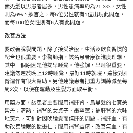
素禿髮以男患者居多，男性患病率約為21.3%，女性
則為6%。換言之，每5位男性就有1位出現此問題，
而每100位女性則有6人有此問題。
改善方法
要改善脫髮問題，除了接受治療，生活及飲食習慣的
配合也很重要。李醫師指，該名患者康復進度理想，
其中一個原因是他提早睡覺。他強調，早睡很重要，
建議勿遲於晚上12時睡覺，最好11時就寢，這樣對肝
腎運作有很大幫助。另他建議患者把重力訓練減至每
周2次，以便在運動及生髮方面取平衡。
用藥方面，該患者主要服用補肝腎、烏黑髮的七寶美
髯丹；清熱、補腎的女貞子、墨罕蓮；補肝腎的六味
地黃丸，可針對因晚睡覺而傷肝的問題；補肝血、有
助改善睡眠的酸棗仁；服用補腎益精、改善氣血，有