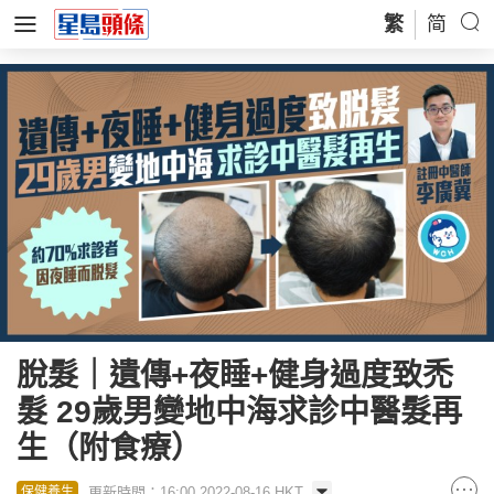
繁
简
脫髮｜遺傳+夜睡+健身過度致禿
髮 29歲男變地中海求診中醫髮再
生（附食療）
更新時間：16:00 2022-08-16 HKT
保健養生