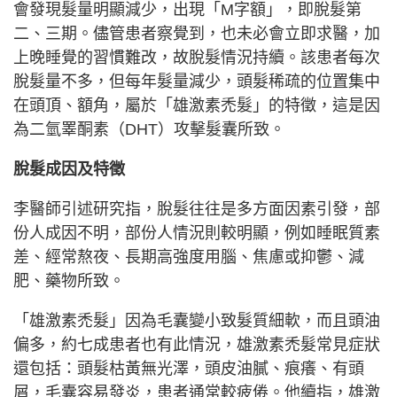
會發現髮量明顯減少，出現「M字額」，即脫髮第
二、三期。儘管患者察覺到，也未必會立即求醫，加
上晚睡覺的習慣難改，故脫髮情況持續。該患者每次
脫髮量不多，但每年髮量減少，頭髮稀疏的位置集中
在頭頂、額角，屬於「雄激素禿髮」的特徵，這是因
為二氫睪酮素（DHT）攻擊髮囊所致。
脫髮成因及特徵
李醫師引述研究指，脫髮往往是多方面因素引發，部
份人成因不明，部份人情況則較明顯，例如睡眠質素
差、經常熬夜、長期高強度用腦、焦慮或抑鬱、減
肥、藥物所致。
「雄激素禿髮」因為毛囊變小致髮質細軟，而且頭油
偏多，約七成患者也有此情況，雄激素禿髮常見症狀
還包括：頭髮枯黃無光澤，頭皮油膩、痕癢、有頭
屑，毛囊容易發炎，患者通常較疲倦。他續指，雄激