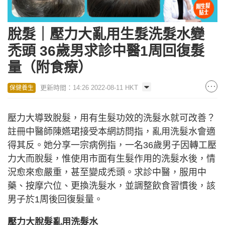
脫髮｜壓力大亂用生髮洗髮水變
禿頭 36歲男求診中醫1周回復髮
量（附食療）
更新時間：14:26 2022-08-11 HKT
保健養生
壓力大導致脫髮，用有生髮功效的洗髮水就可改善？
註冊中醫師陳嬿珺接受本網訪問指，亂用洗髮水會適
得其反。她分享一宗病例指，一名36歲男子因轉工壓
力大而脫髮，惟使用市面有生髮作用的洗髮水後，情
況愈來愈嚴重，甚至變成禿頭。求診中醫，服用中
藥、按摩穴位、更換洗髮水，並調整飲食習慣後，該
男子於1周後回復髮量。
壓力大脫髮亂用洗髮水