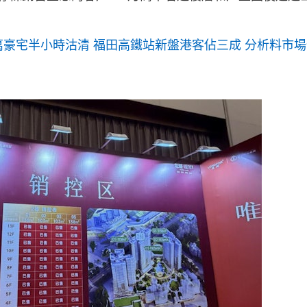
0萬豪宅半小時沽清 福田高鐵站新盤港客佔三成 分析料市