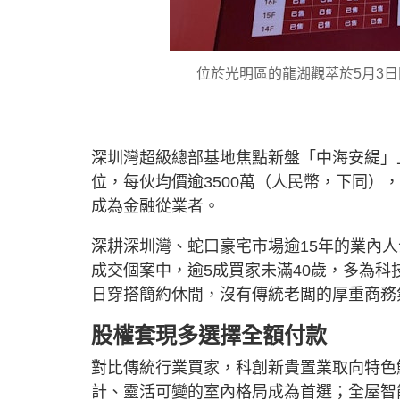
位於光明區的龍湖觀萃於5月3
深圳灣超級總部基地焦點新盤「中海安緹」上
位，每伙均價逾3500萬（人民幣，下同）
成為金融從業者。
深耕深圳灣、蛇口豪宅市場逾15年的業內
成交個案中，逾5成買家未滿40歲，多為
日穿搭簡約休閒，沒有傳統老闆的厚重商務
股權套現多選擇全額付款
對比傳統行業買家，科創新貴置業取向特色
計、靈活可變的室內格局成為首選；全屋智