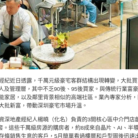
經紀近日透露，千萬元級豪宅客群結構出現轉變，大批買
人及管理層，其中不乏90後、95後買家。與傳統行業富
能家居，以及鄰里背景相似的高端社區。業內專家分析，
大批新富，帶動深圳豪宅市場升溫。
資深地產經紀人楊曉（化名）負責的3間核心區中介門店
2套。這些千萬級房源的購房者，約8成來自晶片、AI、半
存條銷售生意的客戶，5月簡單看過樓層和戶型圖後迅速