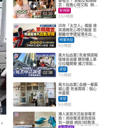
變嗌交？ 激動反駁顏聯
武：我擔心咁又點 網民
批主持咄咄逼人
影視圈
01:20
13小時前
20年「太空人」婚變 移
英港媽死心帶仔搬屋 至
親離世慘遭留港夫出軌
背叛 苦嘆終看透對方留
時事熱話
港「真相」｜Juicy叮
6小時前
黃大仙血案│死者預謀報
復噪音滋擾 聽到樓上單
位拉鐵閘聲 攜刀等𨋢伏
擊傷者
突發
02:38
7小時前
黃大仙血案│血腥一幕震
撼心靈 死者鄰居：個心
仲震緊
突發
6小時前
港人家居天花板發霉求
救！用除霉清潔劑竟抹
到一撻撻 網民3招教清潔
，
+保養 本地油漆品牌曾提