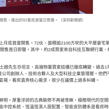
日開售，推出的92套房源當日售罄。（深圳新聞網）
月底首度開售。72伙、面積逾2100方呎的大平層豪宅
，開售首日即罄。其中，約2成買家來自科技互聯網行業、
人士趙先生亦坦言，高端物業買家結構已徹底轉變，過去1
科技公司創辦人、技術合夥人及大型科技企業管理層。他們
氣場，看房直奔核心需求，很少在議價上過多糾纏。
鮮明。厚重浮誇的古典裝修不再被青睞，極簡現代的空間
能中控系統、恆溫恆濕人居配置、智能安防體系是看房時