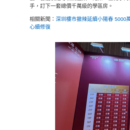
手，訂下一套總價千萬級的學區房。
相關新聞：
深圳樓市撤辣延續小陽春 500
心續修復