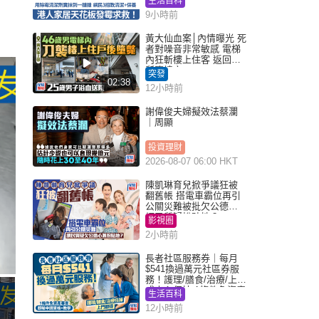
生活百科
醒勿用1物防變色
9小時前
黃大仙血案│內情曝光 死
者對噪音非常敏感 電梯
內狂斬樓上住客 返回住
所墮樓亡
突發
02:38
12小時前
謝偉俊夫婦擬效法蔡瀾
｜周顯
投資理財
2026-08-07 06:00 HKT
陳凱琳育兒掀爭議狂被
翻舊帳 搭電車霸位再引
公關災難被批欠公德心
網民質疑扮貼地？
影視圈
2小時前
長者社區服務券｜每月
$541換過萬元社區券服
務！護理/膳食/治療/上門
或中心任揀 1條件免資產
生活百科
審查（附申請資格及教
12小時前
學）