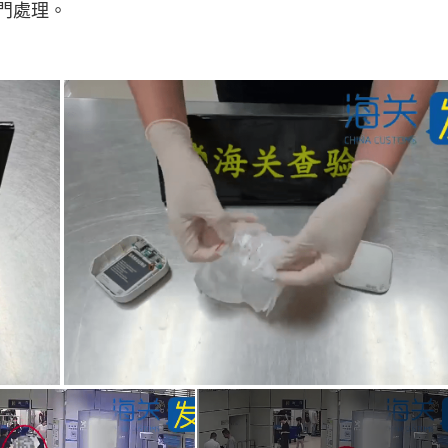
:
部門處理。
1
0
0
.
0
0
%