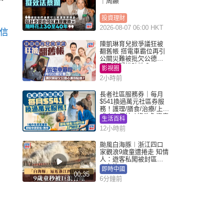
｜周顯
投資理財
2026-08-07 06:00 HKT
場信
陳凱琳育兒掀爭議狂被
翻舊帳 搭電車霸位再引
公關災難被批欠公德心
網民質疑扮貼地？
影視圈
2小時前
長者社區服務券｜每月
$541換過萬元社區券服
務！護理/膳食/治療/上門
或中心任揀 1條件免資產
生活百科
審查（附申請資格及教
12小時前
學）
颱風白海豚︱浙江四口
家觀浪9歲童遭捲走 知情
人：遊客私闖被封區域
︱有片
即時中國
00:35
6分鐘前