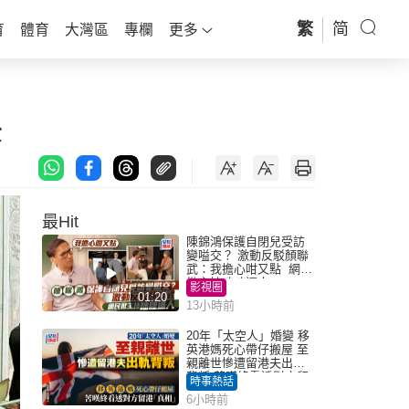
繁
简
育
體育
大灣區
專欄
更多
景
最Hit
陳錦鴻保護自閉兒受訪
變嗌交？ 激動反駁顏聯
武：我擔心咁又點 網民
批主持咄咄逼人
影視圈
01:20
13小時前
20年「太空人」婚變 移
英港媽死心帶仔搬屋 至
親離世慘遭留港夫出軌
背叛 苦嘆終看透對方留
時事熱話
港「真相」｜Juicy叮
6小時前