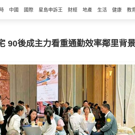
時
中國
國際
星島申訴王
財經
地產
生活
健康
教
 90後成主力看重通勤效率鄰里背