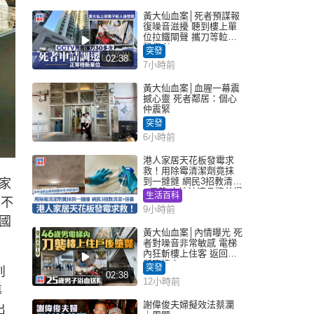
黃大仙血案│死者預謀報
復噪音滋擾 聽到樓上單
位拉鐵閘聲 攜刀等𨋢伏
擊傷者
突發
02:38
7小時前
黃大仙血案│血腥一幕震
撼心靈 死者鄰居：個心
仲震緊
突發
6小時前
港人家居天花板發霉求
救！用除霉清潔劑竟抹
到一撻撻 網民3招教清潔
家
+保養 本地油漆品牌曾提
生活百科
豪不
醒勿用1物防變色
9小時前
國
黃大仙血案│內情曝光 死
者對噪音非常敏感 電梯
內狂斬樓上住客 返回住
所墮樓亡
突發
創
02:38
12小時前
導
謝偉俊夫婦擬效法蔡瀾
出