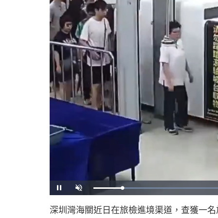
U
n
m
u
深圳灣海關近日在旅檢進境渠道，查獲一名
t
e