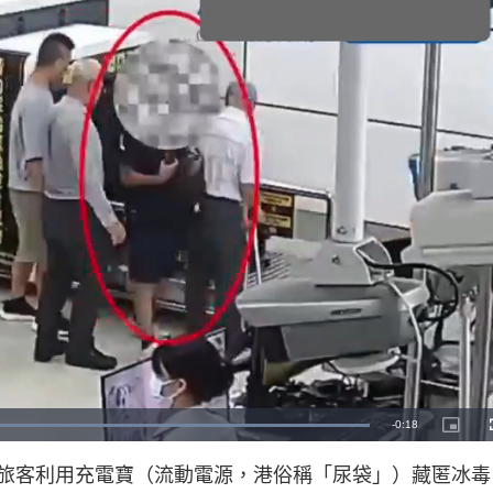
L
o
a
d
旅客利用充電寶（流動電源，港俗稱「尿袋」）藏匿冰毒
e
d