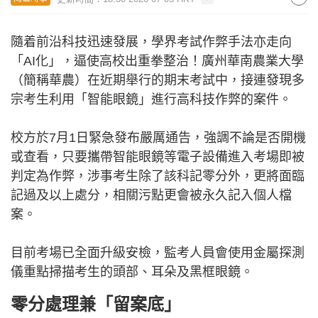
隨着前沿科技迅速發展，學界考試作弊手法亦走向
「AI化」，逼使高校出重拳整治！廣州華南農業大學
（簡稱華農）在近期舉行的期末考試中，接連發現多
宗考生利用「智能眼鏡」進行高科技作弊的案件。
校方於7月1日緊急發布嚴厲通告，強調不論是否開機
或查看，只要攜帶智能眼鏡等電子設備進入考場即被
判定為作弊，涉事考生除了該科記零分外，更將面臨
記過及以上處分，相關污點更會被永久記入個人檔
案。
目前考場已全面升級安檢，監考人員會使用金屬探測
儀重點掃描考生的頭部、耳朵及黑框眼鏡。
零分處理兼「留案底」