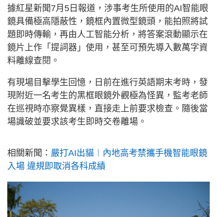
據紅星新聞7月5日報道，涉事考生所使用的AI智能眼
鏡具備極高隱蔽性，鏡框內置微型鏡頭，能拍照將試
題即時傳輸，再由人工智能分析，將答案滾動顯示在
鏡片上作「提詞器」使用，甚至可預先導入數萬字資
料離線查閱。
有現場目擊學生回憶，日前在進行英語期末考時，發
現附近一名考生的黑框眼鏡外觀極為怪異，監考老師
在巡視時亦察覺異樣，直接走上前要求檢查。隨後當
場識破並要求該考生即時交卷離場。
相關新聞：
嚴打AI出貓︱內地高考禁攜手機智能眼鏡
入場 違規即取消各科成績