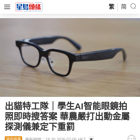
繁
简
出貓特工隊｜學生AI智能眼鏡拍
照即時搜答案 華農嚴打出動金屬
探測儀兼定下重罰
更新時間：18:30 2026-07-05 HKT
灣區時事