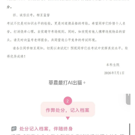
華農嚴打AI出貓。