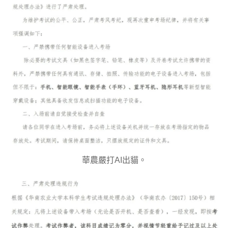
華農嚴打AI出貓。