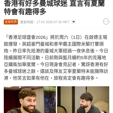
香港有好多曼城球迷 直言有夏蘭
特會有趣得多
更新時間：17:54 2026-07-30 HKT
足球世界
「香港足球盛會2026」將於周六（1日）在啟德主場
館爆發，英超豪門曼城和意甲霸主國際米蘭打響頭
炮。昨日率先抵港的曼城大軍經過一夜休息後，今日
陸續展開不同活動。日前剛與藍月續約5年的克羅地
亞鐵衛加華度爾，今日現身會見記者，驚訝香港有好
多曼城球迷之餘，還談及隊友艾寧夏蘭特未能隨隊訪
港，他笑言如果有他在，旅程肯定會有趣得多。