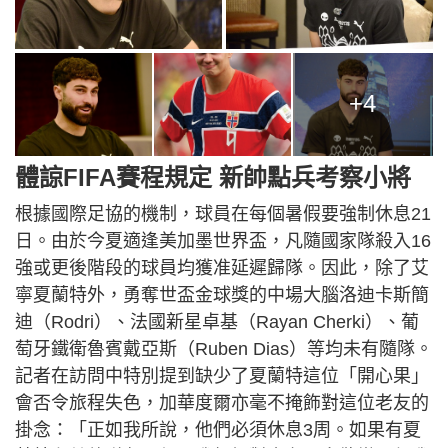
+4
體諒FIFA賽程規定 新帥點兵考察小將
根據國際足協的機制，球員在每個暑假要強制休息21
日。由於今夏適逢美加墨世界盃，凡隨國家隊殺入16
強或更後階段的球員均獲准延遲歸隊。因此，除了艾
寧夏蘭特外，勇奪世盃金球獎的中場大腦洛迪卡斯簡
迪（Rodri）、法國新星卓基（Rayan Cherki）、葡
萄牙鐵衛魯賓戴亞斯（Ruben Dias）等均未有隨隊。
記者在訪問中特別提到缺少了夏蘭特這位「開心果」
會否令旅程失色，加華度爾亦毫不掩飾對這位老友的
掛念：「正如我所說，他們必須休息3周。如果有夏