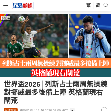
繁
简
世界盃2026│列斯占士兩周無操練
對挪威最多後備上陣 英格蘭現右
閘荒
更新時間：12:46 2026-07-09 HKT
足球世界