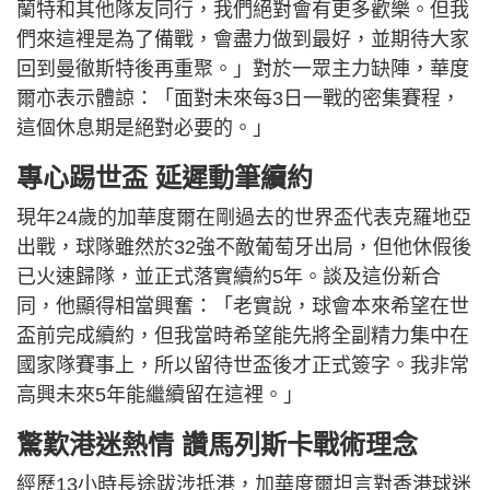
蘭特和其他隊友同行，我們絕對會有更多歡樂。但我
們來這裡是為了備戰，會盡力做到最好，並期待大家
回到曼徹斯特後再重聚。」對於一眾主力缺陣，華度
爾亦表示體諒：「面對未來每3日一戰的密集賽程，
這個休息期是絕對必要的。」
專心踢世盃 延遲動筆續約
現年24歲的加華度爾在剛過去的世界盃代表克羅地亞
出戰，球隊雖然於32強不敵葡萄牙出局，但他休假後
已火速歸隊，並正式落實續約5年。談及這份新合
同，他顯得相當興奮：「老實說，球會本來希望在世
盃前完成續約，但我當時希望能先將全副精力集中在
國家隊賽事上，所以留待世盃後才正式簽字。我非常
高興未來5年能繼續留在這裡。」
驚歎港迷熱情 讚馬列斯卡戰術理念
經歷13小時長途跋涉抵港，加華度爾坦言對香港球迷