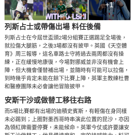
+1
列斯占士或帶傷出場 料任後備
列斯占士在今屆世盃頭2場分組賽正選踢足全場後，
就拉傷大腿筋，之後3場都沒有披甲。英國《天空體
育》周三報導，這名車路士守將過去兩周都沒有操
練，正在緩慢地康復，今場對挪威並非沒有機會上
陣，但大機會僅替補出場，並隨時有可能可以拉傷，
到時幾乎肯定未能在餘下比賽上陣，英軍主教練杜曹
和醫療團隊未必會讓他冒險披甲。
安斯干沙或做替工移往右路
而5場比賽都有出場的迪積史賓斯，有輕傷在身同樣
未必踢到；上圈對墨西哥時串演此位置的昆沙，亦因
為領紅牌需要停賽，未能候命。英軍今仗或許要讓安