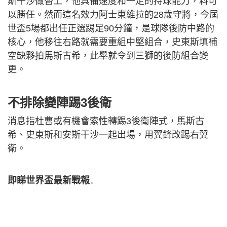
斯干沙做替工，他具備速度和一定的持球能力，料可
以勝任。然而這名效力阿士東維拉的28歲守將，今屆
世盃5場都出任正選踢足90分鐘，是球隊後防中路的
核心，他移往右路就需要重組中堅組合，史東斯填補
空缺夥拍馬斯古希，此舉就令到三獅的後防組合變
更。
不排除變陣踢3後衛
消息指杜曹或有機會索性轉踢3後衛陣式，馬斯古
希、史東斯和安斯干沙一起出場，用翼鋒改踢右翼
衛。
即睇世界盃最新戰報↓