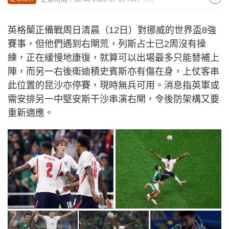
英格蘭正備戰周日清晨（12日）對挪威的世界盃8強
賽事，但他們遇到右閘荒，列斯占士已2周沒有操
練，正在緩慢地康復，就算可以出場最多只能替補上
陣，而另一右後衛迪積史賓斯亦有傷在身，上仗客串
此位置的昆沙亦停賽，現時無兵可用。消息指英軍或
需安排另一中堅安斯干沙串演右閘，令後防架構又要
重新適應。