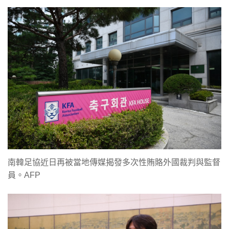
南韓足協近日再被當地傳媒揭發多次性賄賂外國裁判與監督
員。AFP