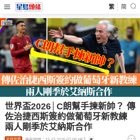
繁
简
世界盃2026│C朗幫手揀新帥？ 傳
佐治捷西斯簽約做葡萄牙新教練
兩人剛季於艾納斯合作
更新時間：15:43 2026-07-08 HKT
足球世界