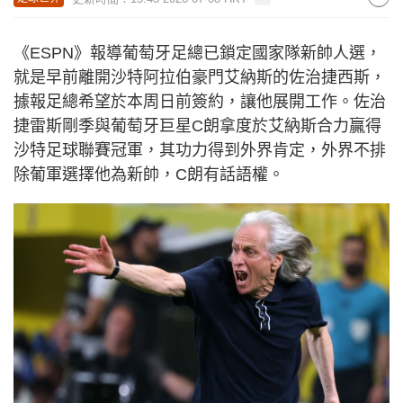
《ESPN》報導葡萄牙足總已鎖定國家隊新帥人選，
就是早前離開沙特阿拉伯豪門艾納斯的佐治捷西斯，
據報足總希望於本周日前簽約，讓他展開工作。佐治
捷雷斯剛季與葡萄牙巨星C朗拿度於艾納斯合力贏得
沙特足球聯賽冠軍，其功力得到外界肯定，外界不排
除葡軍選擇他為新帥，C朗有話語權。