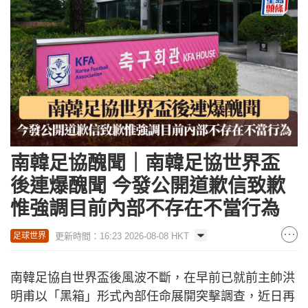
南韓足協醜聞｜南韓足協世界盃
後連爆醜聞 今發公開道歉信致歉
惟強調目前內部不存在不當行為
更新時間：16:23 2026-08-08 HKT
足球世界
南韓足協自世界盃後風波不斷，在早前已就前主帥洪
明甫以「黑箱」形式內部任命展開突擊調查，近日再