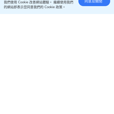
同意及關閉
我們使用 Cookie 改善網站體驗。 繼續使用我們
的網站即表示您同意我們的 Cookie 政策。
國際足協風波｜恩芬天奴強硬反
擊桃色醜聞！怒批媒體惡意誹謗
更新時間：15:30 2026-08-08 HKT
足球世界
國際足協（FIFA）主席恩芬天奴（Gianni Infantino）
就最近英國《每日電訊報》指控他於2009至2016年
擔任歐洲足協（UEFA）秘書長期間，曾與一名女下
屬發生婚外情，並在不倫戀曝光後動用UEFA公款支
付高達六位數的「分手費」一事，透過發言人發表極
其強硬的澄清聲明，全盤否認指控，並怒斥相關報導
是不折不扣的「惡意誹謗」！