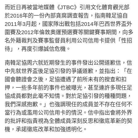
而近日再被當地媒體《JTBC》引用文化體育觀光部
於2016年的一份內部貪腐調查報告，指南韓足協自
2011年3月起，國家隊出戰包括2014年巴西世界盃外
圍賽及2012年倫敦奧運預選賽等關鍵賽事期間，向多
名外籍裁判及賽事監督員利用公司信用卡提供「性招
待」，再度引爆誠信危機。
南韓足協周六就近期發生的事件發出公開道歉信，信
中先就世界盃後足協引發的爭議道歉，並指出：「在
國會聽證會之後，足協遭遇了前所未有的搜查和扣
押，一些多年前的事件也被曝光，甚至連許多現任足
協成員都對此毫不知情。對於足協引發的種種問題，
我們深感抱歉。」也強調現任的成員並不存在任何不
當行為或濫用公司信用卡的情況。信中指出會將外界
的批評和指責視為全體成員深刻反思和徹底革新的契
機，承諾徹底改革和加強透明化。