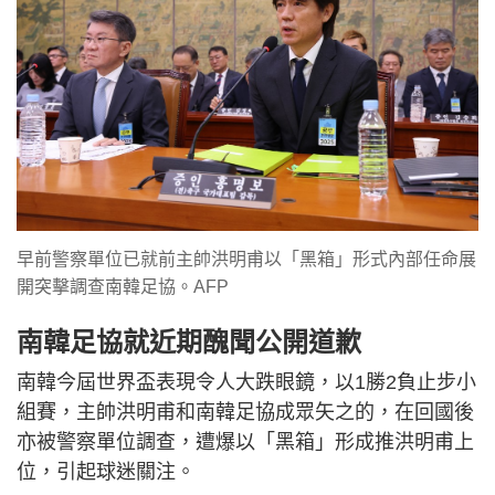
早前警察單位已就前主帥洪明甫以「黑箱」形式內部任命展
開突擊調查南韓足協。AFP
南韓足協就近期醜聞公開道歉
南韓今屆世界盃表現令人大跌眼鏡，以1勝2負止步小
組賽，主帥洪明甫和南韓足協成眾矢之的，在回國後
亦被警察單位調查，遭爆以「黑箱」形成推洪明甫上
位，引起球迷關注。