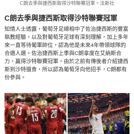
C朗去季與捷西斯取得沙特聯賽冠軍。法新社
C朗去季與捷西斯取得沙特聯賽冠軍
知情人士透露，葡萄牙足總相中了佐治捷西斯的豐富
執教經驗，以及對葡萄牙足球有深刻理解，加上多年
來一直等待葡軍帥位，認為他是未來4年帶領球隊的
合適人選。佐治捷西斯上季與C朗拿度在艾納斯合
力，贏得沙特聯賽冠軍，由於之前有傳後者介紹捷西
斯到沙特搵食，所以認為葡萄牙向他招手，C朗都有
份參與。