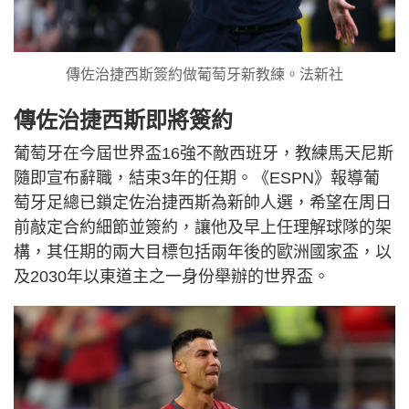
傳佐治捷西斯簽約做葡萄牙新教練。法新社
傳佐治捷西斯即將簽約
葡萄牙在今屆世界盃16強不敵西班牙，教練馬天尼斯
隨即宣布辭職，結束3年的任期。《ESPN》報導葡
萄牙足總已鎖定佐治捷西斯為新帥人選，希望在周日
前敲定合約細節並簽約，讓他及早上任理解球隊的架
構，其任期的兩大目標包括兩年後的歐洲國家盃，以
及2030年以東道主之一身份舉辦的世界盃。