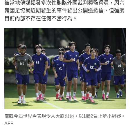
被當地傳媒揭發多次性賄賂外國裁判與監督員，周六
韓國足協就近期發生的事件發出公開道歉信，但強調
目前內部不存在任何不當行為。
南韓今屆世界盃表現令人大跌眼鏡，以1勝2負止步小組賽。
AFP