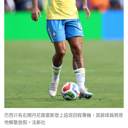
巴西只有右閘丹尼路雷斯登上這班回程專機，其餘球員將原
地解散放假。法新社