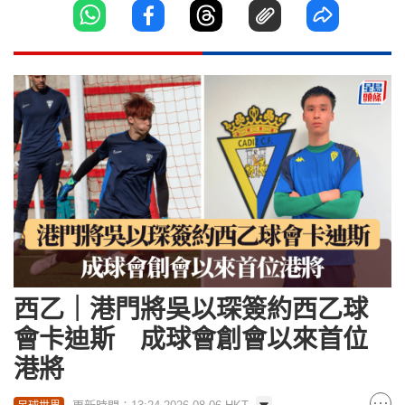
西乙｜港門將吳以琛簽約西乙球
會卡迪斯 成球會創會以來首位
港將