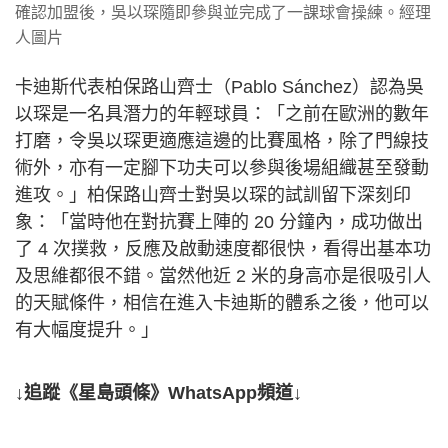
確認加盟後，吳以琛隨即參與並完成了一課球會操練。經理
人圖片
卡迪斯代表柏保路山齊士（Pablo Sánchez）認為吳
以琛是一名具潛力的年輕球員：「之前在歐洲的數年
打磨，令吳以琛更適應這邊的比賽風格，除了門線技
術外，亦有一定腳下功夫可以參與後場組織甚至發動
進攻。」柏保路山齊士對吳以琛的試訓留下深刻印
象：「當時他在對抗賽上陣的 20 分鐘內，成功做出
了 4 次撲救，反應及啟動速度都很快，看得出基本功
及思維都很不錯。當然他近 2 米的身高亦是很吸引人
的天賦條件，相信在進入卡迪斯的體系之後，他可以
有大幅度提升。」
↓追蹤《星島頭條》WhatsApp頻道↓