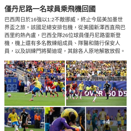
僅丹尼路一名球員乘飛機回國
巴西周日於16強以1:2不敵挪威，終止今屆美加墨世
界盃之旅。該國足總安排包機，從美國新澤西直飛巴
西里約熱內盧，巴西全隊26位球員僅丹尼路雷斯登
機，機上還有多名教練組成員、隊醫和隨行保安人
員，以及訓練門將蘭迪堤，其餘各人原地解散放假。
+4