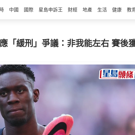
時
中國
國際
星島申訴王
財經
地產
生活
健康
教
回應「緩刑」爭議：非我能左右 賽後