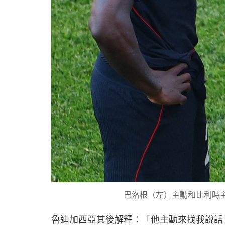
巴洛根（左）主動和比利時
魯迪加西亞其後解釋：「他主動來找我說話