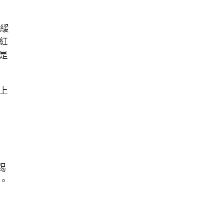
暫緩
紅
是
上
踢
。