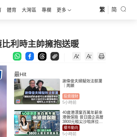
繁
简
育
體育
大灣區
專欄
更多
獲比利時主帥擁抱送暖
最Hit
謝偉俊夫婦擬效法蔡瀾
｜周顯
投資理財
5小時前
40歲港漂棄百萬年薪來
港做保險 昔日國企高層
3800元租尖沙咀床位｜
租盤Million
樓市動向
5小時前