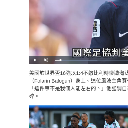
L
P
U
o
l
n
a
a
m
d
y
u
美國於世界盃16強以1:4不敵比利時慘遭
e
t
d
e
:
（Folarin Balogun）身上。這位
2
5
.
「這件事不是我個人能左右的。」他強調自
2
3
碎。
%