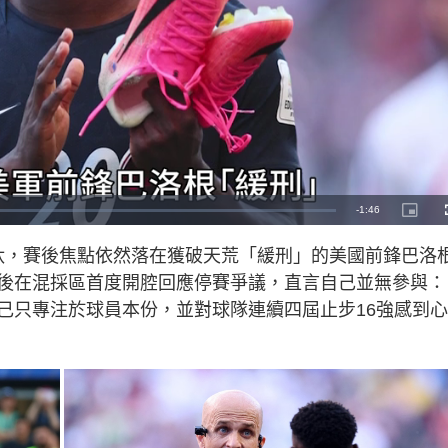
R
-
1:46
P
i
c
e
t
淘汰，賽後焦點依然落在獲破天荒「緩刑」的美國前鋒巴洛
u
r
m
e
風波主角賽後在混採區首度開腔回應停賽爭議，直言自己並無參與：
-
i
a
n
己只專注於球員本份，並對球隊連續四屆止步16強感到心
-
P
i
i
c
t
n
u
r
e
i
n