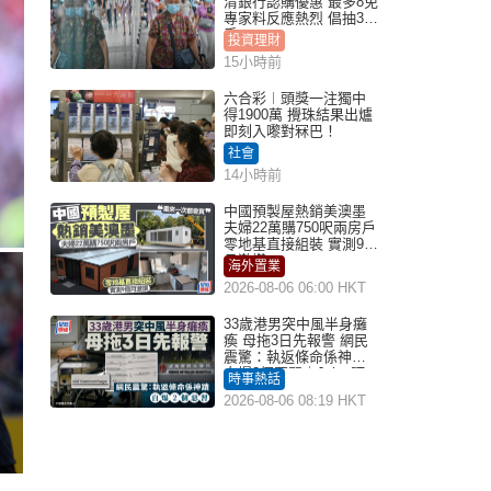
清銀行認購優惠 最多8免
專家料反應熱烈 倡抽30
手
投資理財
15小時前
六合彩︱頭獎一注獨中
得1900萬 攪珠結果出爐
即刻入嚟對冧巴！
社會
14小時前
中國預製屋熱銷美澳墨
夫婦22萬購750呎兩房戶
零地基直接組裝 實測9個
月激讚
海外置業
2026-08-06 06:00 HKT
33歲港男突中風半身癱
瘓 母拖3日先報警 網民
震驚：執返條命係神蹟
自爆2個惡習｜Juicy叮
時事熱話
2026-08-06 08:19 HKT