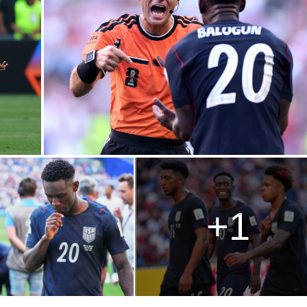
g
T
i
m
e
+1