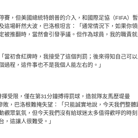
」
賽，但美國總統特朗普的介入，和國際足協（FIFA）
及這場軒然大波，巴洛根坦言：「通常情況下，如果你領
定被推翻時，當然會引發爭議。但作為球員，我的職責就
「當初食紅牌時，我接受了這個判罰；後來得知自己可以
個過程，這件事也不是我個人能左右的。」
發揮受限，僅在第31分鐘搏得罰球，造就隊友馬歷堤曼
球隊最終慘敗，巴洛根難掩失望：「只能誠實地說，今天我們整體
動觀眾氣氛，但今天我們沒有給球迷太多值得歡呼的時刻
台，這讓人很難受。」