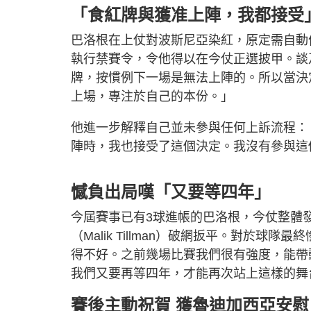
「食紅牌與獲准上陣，我都接受
巴洛根在上仗對波斯尼亞染紅，原定需自動停
執行禁賽令，令他得以在今仗正選披甲。談
牌，按慣例下一場是無法上陣的。所以當決
上場，專注於自己的本份。」
他進一步解釋自己並未參與任何上訴流程：
陣時，我也接受了這個決定。我沒有參與這
憾負出局嘆「又要等四年」
今屆賽事已有3球進帳的巴洛根，今仗整體
（Malik Tillman）破網扳平。對於
得不好。之前幾場比賽我們很有強度，能帶
我們又要再等四年，才能再次站上這樣的舞
賽後主動祝賀 獲魯迪加西亞安慰