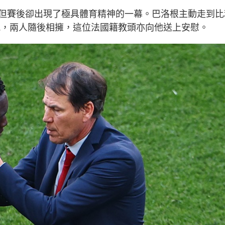
但賽後卻出現了極具體育精神的一幕。巴洛根主動走到比
面前交流，兩人隨後相擁，這位法國籍教頭亦向他送上安慰。