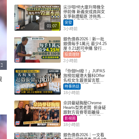
尖沙咀H8大廈升降機全
停前傳 新義安成員與女
友爭執遭驅逐 涉拖馬刑
毀被捕 警另通緝4男
突發
01:07
3小時前
銀色債券2026｜新一批
銀債每手1萬元 最少4.25
厘 8.21起可申購 發行金
額最多550億
投資理財
2小時前
F
u
「你個frd廢！」JUPAS
l
放榜炫耀港大醫科Offer
l
根
s
名校女生囂張留言惹眾
c
怒 醫學院澄清：宣稱
r
時事熱話
e
「40.5分獲錄取」不符事
e
18小時前
實｜Juicy叮
n
佘詩曼疑胸壓Chrome
Hearts型男老闆 俯身疑
跟對方背脊零距離接觸
網民驚呼：企側邊唔
影視圈
得？
18小時前
銀色債券2026｜一文看