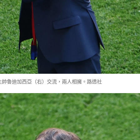
主帥魯迪加西亞（右）交流，兩人相擁。路透社