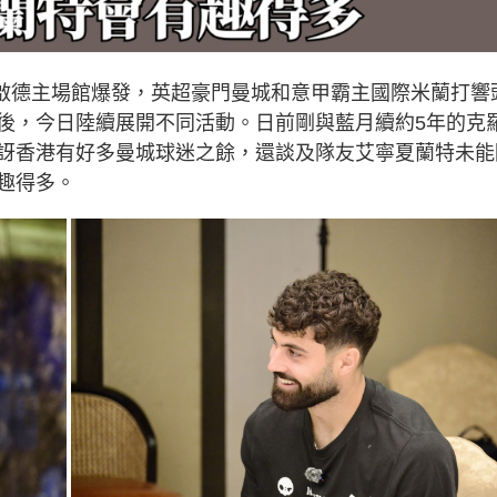
在啟德主場館爆發，英超豪門曼城和意甲霸主國際米蘭打響
後，今日陸續展開不同活動。日前剛與藍月續約5年的克
訝香港有好多曼城球迷之餘，還談及隊友艾寧夏蘭特未能
趣得多。