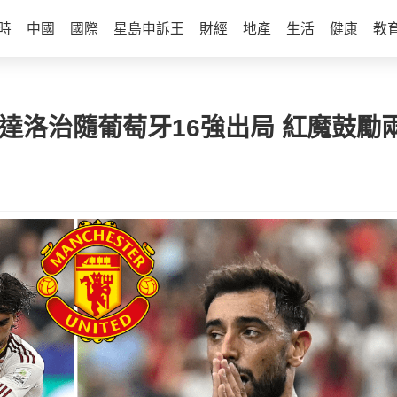
時
中國
國際
星島申訴王
財經
地產
生活
健康
教
奴達洛治隨葡萄牙16強出局 紅魔鼓