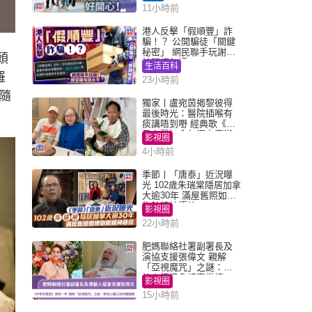
11小時前
港人反擊「假順豐」詐
騙！？ 公開騙徒「關鍵
秘密」 網民聯手玩謝：
頭
練習緬甸語
生活百科
羅
23小時前
隨
獨家丨盧宛茵揭黎彼得
最後時光：醫院插喉有
痰講唔到嘢 經典歌《浪
子心聲》金句源自廟街
影視圈
睇相佬
4小時前
季節丨「唐泰」近況曝
光 102歲朱瑞棠隱居加拿
大逾30年 滿屋舊照如博
物館精神極佳
影視圈
22小時前
肥媽聯絡社署副署長及
演協支援張偉文 親解
「亞視魔咒」之謎：有
信心鐵三角評審繼續
影視圈
15小時前