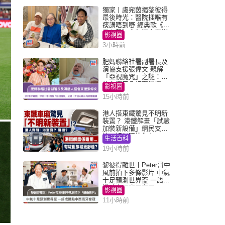
獨家丨盧宛茵揭黎彼得
最後時光：醫院插喉有
痰講唔到嘢 經典歌《浪
子心聲》金句源自廟街
影視圈
睇相佬
3小時前
肥媽聯絡社署副署長及
演協支援張偉文 親解
「亞視魔咒」之謎：有
信心鐵三角評審繼續
影視圈
15小時前
港人搭東鐵驚見不明新
裝置？ 港鐵解畫「試驗
加裝新設備」網民支
持：好似呢排先有
生活百科
19小時前
黎彼得離世丨Peter哥中
風前拍下多條影片 中氣
十足預測世界盃 一語成
讖貼中西班牙奪冠
影視圈
11小時前