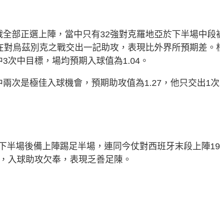
戰全部正選上陣，當中只有32強對克羅地亞於下半場中段
僅在對烏茲別克之戰交出一記助攻，表現比外界所預期差。
3次中目標，場均預期入球值為1.04。
兩次是極佳入球機會，預期助攻值為1.27，他只交出1
下半場後備上陣踢足半場，連同今仗對西班牙末段上陣1
鐘，入球助攻欠奉，表現乏善足陳。