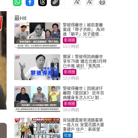
最Hit
黎彼得離世丨被前妻離
棄成「帶子洪郎」 為38
歲「躺平」兒子還債多
年 曾盼尋伴侶度晚年
影視圈
11小時前
獨家丨黎彼得因病離世
享年76歲 鍾志光揭3月時
已中風 被封「鬼馬詞
人」與許冠傑多合作
影視圈
12小時前
黎彼得離世丨因通波仔
離開《愛回家》 近年百
病纏身多次入ICU 劉鑾
雄黃宗澤曾施援手
影視圈
10小時前
房協遷置屋邨鴻鵠臺第
一座入伙 安置花園大廈
重建戶 住戶：新居望見
獅子山好開心！
社會