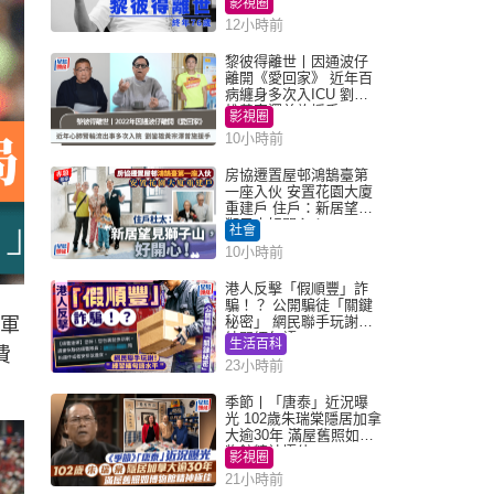
影視圈
12小時前
黎彼得離世丨因通波仔
離開《愛回家》 近年百
病纏身多次入ICU 劉鑾
雄黃宗澤曾施援手
影視圈
10小時前
房協遷置屋邨鴻鵠臺第
一座入伙 安置花園大廈
重建戶 住戶：新居望見
獅子山好開心！
社會
10小時前
港人反擊「假順豐」詐
騙！？ 公開騙徒「關鍵
秘密」 網民聯手玩謝：
牛軍
練習緬甸語
生活百科
費
23小時前
」
季節丨「唐泰」近況曝
光 102歲朱瑞棠隱居加拿
大逾30年 滿屋舊照如博
物館精神極佳
影視圈
21小時前