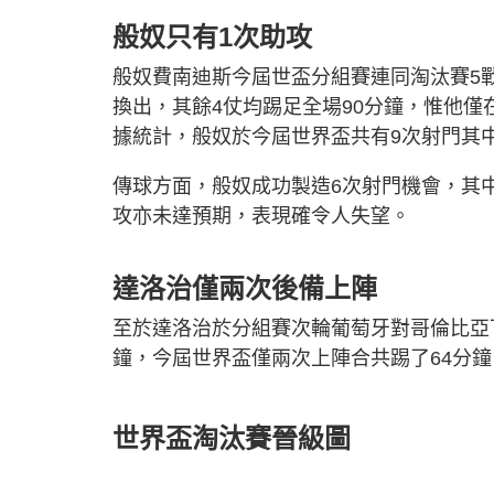
般奴只有1次助攻
般奴費南迪斯今屆世盃分組賽連同淘汰賽5
換出，其餘4仗均踢足全場90分鐘，惟他
據統計，般奴於今屆世界盃共有9次射門其中
傳球方面，般奴成功製造6次射門機會，其中
攻亦未達預期，表現確令人失望。
達洛治僅兩次後備上陣
至於達洛治於分組賽次輪葡萄牙對哥倫比亞
鐘，今屆世界盃僅兩次上陣合共踢了64分
世界盃淘汰賽晉級圖