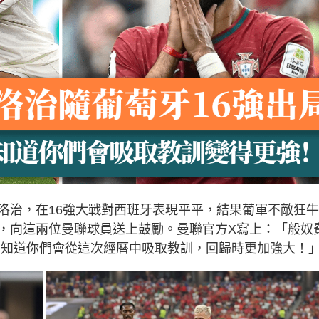
洛治，在16強大戰對西班牙表現平平，結果葡軍不敵狂
，向這兩位曼聯球員送上鼓勵。曼聯官方X寫上：「般奴
們知道你們會從這次經曆中吸取教訓，回歸時更加強大！