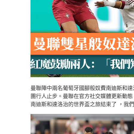
曼聯陣中兩名葡萄牙國腳般奴費南迪斯和達
團行人止步。曼聯在官方社交媒體更新動態
南迪斯和達洛治的世界盃之旅結束了 ，我