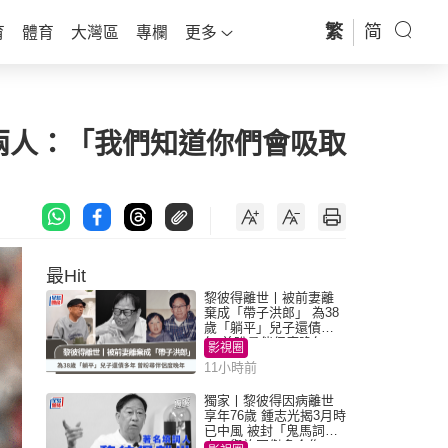
繁
简
育
體育
大灣區
專欄
更多
勵兩人：「我們知道你們會吸取
最Hit
黎彼得離世丨被前妻離
棄成「帶子洪郎」 為38
歲「躺平」兒子還債多
年 曾盼尋伴侶度晚年
影視圈
11小時前
獨家丨黎彼得因病離世
享年76歲 鍾志光揭3月時
已中風 被封「鬼馬詞
人」與許冠傑多合作