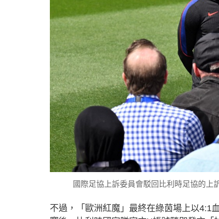
國際足協上訴委員會駁回比利時足協的上訴
不過，「歐洲紅魔」最終在綠茵場上以4: