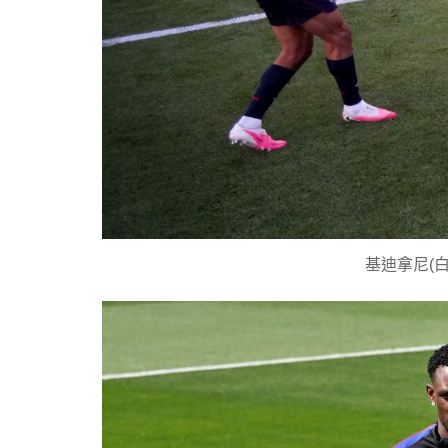
基迪拿尼(