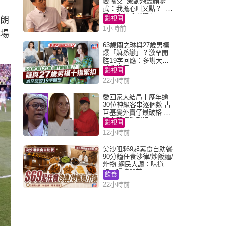
變嗌交 激動炮轟顏聯
武：我擔心咁又點？ 網
民：主持咄咄逼人
特朗
影視圈
1小時前
這場
63歲關之琳與27歲男模
爆「嫲孫戀」？激罕開
腔19字回應：多謝大家
掛念近況
影視圈
22小時前
愛回家大結局丨歷年逾
30位神級客串逐個數 古
巨基變外賣仔最破格 歐
陽震華情陷群姐
影視圈
12小時前
尖沙咀$69起素食自助餐
90分鐘任食沙律/炒飯麵/
炸物 網民大讚：味道
好，環境闊落
飲食
22小時前