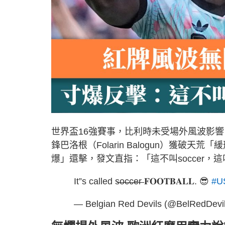
世界盃16強賽事，比利時未受場外風波影響
鋒巴洛根（Folarin Balogun）獲
爆」還擊，發文直指：「這不叫soccer，這叫
It”s called s̶o̶c̶c̶e̶r̶ 𝐅𝐎𝐎𝐓𝐁𝐀𝐋𝐋. 😎
#U
— Belgian Red Devils (@BelRedDevi