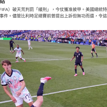
話
IFA）破天荒判罰「緩刑」，今仗獲准披甲。美國總統
入事件。儘管比利時足總賽前曾提出上訴但無功而還，令