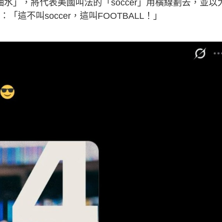
水」，將代表美國叫法的「soccer」用橫線劃去，並以
「這不叫soccer，這叫FOOTBALL！」