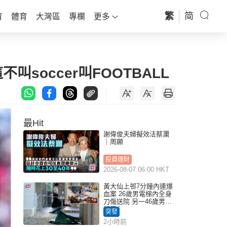
繁
简
育
體育
大灣區
專欄
更多
soccer叫FOOTBALL
最Hit
謝偉俊夫婦擬效法蔡瀾
｜周顯
投資理財
2026-08-07 06:00 HKT
黃大仙上邨7分鐘內連爆
血案 26歲男電梯內全身
刀傷送院 另一46歲男倒
斃平台
突發
2小時前