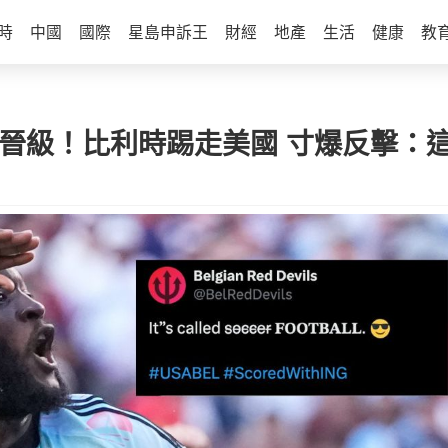
時
中國
國際
星島申訴王
財經
地產
生活
健康
教
晉級！比利時踢走美國 寸爆反擊：這不叫