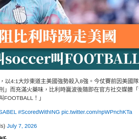
，以4:1大炒東道主美國強勢殺入8強。今仗賽前因美國
破天荒「緩刑」而充滿火藥味，比利時贏波後隨即在官方社交媒體
FOOTBALL！」
SABEL
#ScoredWithING
pic.twitter.com/npWPnchKTa
ls)
July 7, 2026