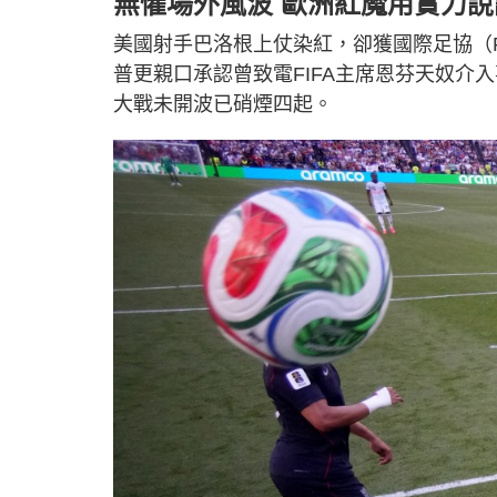
無懼場外風波 歐洲紅魔用實力說
美國射手巴洛根上仗染紅，卻獲國際足協（F
普更親口承認曾致電FIFA主席恩芬天奴介
大戰未開波已硝煙四起。