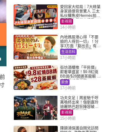
愛回家大結局｜7大綠葉
身家過億背景驚人 三太
私伙鱷魚皮Hermès拍劇
蘇姐原來是半山樓后
影視圈
14小時前
內地媽居港心得「不要
臉的人得到一切」！分
享3方面「豁出去」有著
數 網民：你好厲害
生活百科
17小時前
街坊酒樓推「平民價」
歎奢華盛宴！$9.8紅燒
BB鴿/$28開邊蒸龍蝦 3
隊前
大晚餐超值優惠
飲食
「寸
17小時前
功夫女足丨周星馳千呼
萬喚終出來！偕劉嘉玲
迪麗熱巴超狂陣容破天
荒現身香港謝票
影視圈
15小時前
陳錦鴻保護自閉兒訪問