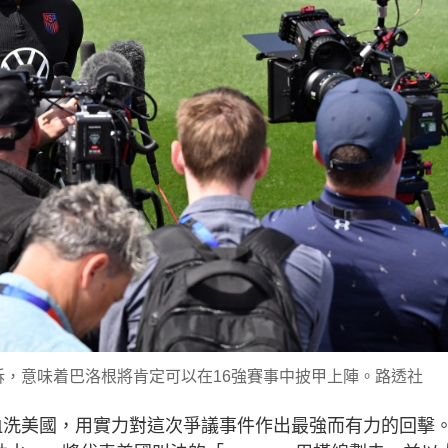
，意味着巴洛根將肯定可以在16強賽事中披甲上陣。路透社
1血洗美國，用實力對這次爭議事件作出最強而有力的回擊