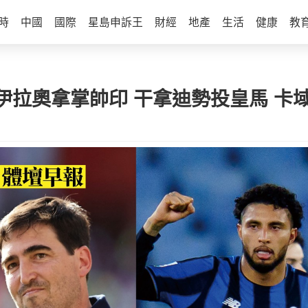
時
中國
國際
星島申訴王
財經
地產
生活
健康
教
伊拉奧拿掌帥印 干拿迪勢投皇馬 卡