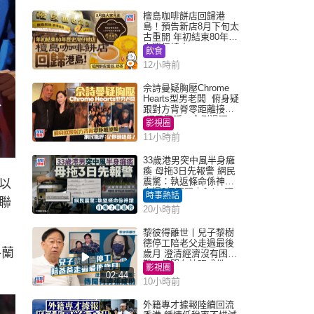
檀島咖啡餅店回歸港
島！預告新店8月下旬太
古重開 年初結束80年歷
史灣仔總店
飲食
12小時前
佘詩曼疑胸壓Chrome
Hearts型男老闆 俯身疑
跟對方背脊零距離接觸
網民驚呼：企側邊唔
影視圈
得？
11小時前
33歲港男突中風半身癱
瘓 母拖3日先報警 網民
震驚：執返條命係神蹟
以
自爆2個惡習｜Juicy叮
時事熱話
聯
20小時前
黎彼得離世丨兒子黎樹
德停工陪老父走過最後
格蘭
歲月 澄清經濟沒有困
難：傳聞有誇張成份
影視圈
02:44
10小時前
外籍專才據報陸續回流