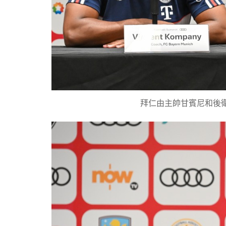
拜仁由主帥甘賓尼和後