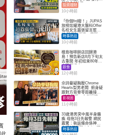
額最多550億
投資理財
10小時前
「你個frd廢！」JUPAS
放榜炫耀港大醫科Offer
名校女生囂張留言惹眾
怒 醫學院澄清：宣稱
時事熱話
「40.5分獲錄取」不符事
10小時前
實｜Juicy叮
檀島咖啡餅店回歸港
島！預告新店8月下旬太
古重開 年初結束80年歷
史灣仔總店
飲食
12小時前
佘詩曼疑胸壓Chrome
Hearts型男老闆 俯身疑
跟對方背脊零距離接觸
網民驚呼：企側邊唔
影視圈
得？
11小時前
33歲港男突中風半身癱
瘓 母拖3日先報警 網民
震驚：執返條命係神蹟
賓
自爆2個惡習｜Juicy叮
時事熱話
因此