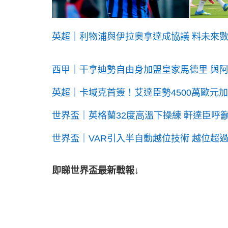
英超｜利物浦與伊拉奧拿達成協議 料未來
西甲｜干拿迪勢自由身加盟皇家馬德里 與
英超｜卡域克首簽！艾達臣勢4500萬歐元
世界盃｜英格蘭32度高溫下操練 軒達臣呼
世界盃｜VAR引入半自動越位技術 越位超過
即睇世界盃最新戰報↓