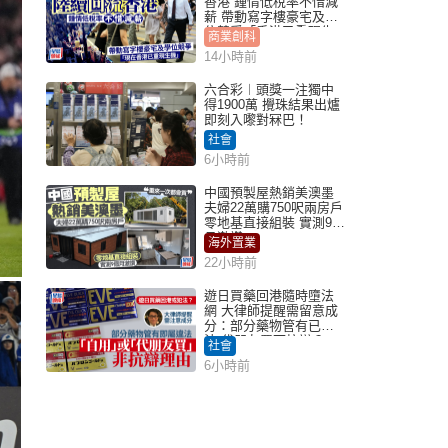
香港 鍾情低稅率不惜減
薪 帶動寫字樓豪宅及學
位競爭「香港已重現生
商業創科
機」
14小時前
六合彩︱頭獎一注獨中
得1900萬 攪珠結果出爐
即刻入嚟對冧巴！
社會
6小時前
中國預製屋熱銷美澳墨
夫婦22萬購750呎兩房戶
零地基直接組裝 實測9個
月激讚
海外置業
22小時前
遊日買藥回港隨時墮法
網 大律師提醒需留意成
分：部分藥物管有已違
法 代朋友買可抗辯？
社會
6小時前