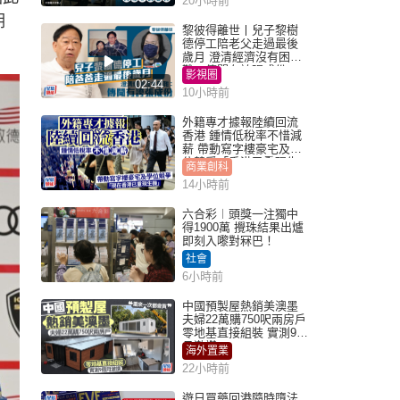
20小時前
期
黎彼得離世丨兒子黎樹
德停工陪老父走過最後
歲月 澄清經濟沒有困
難：傳聞有誇張成份
影視圈
02:44
10小時前
外籍專才據報陸續回流
香港 鍾情低稅率不惜減
薪 帶動寫字樓豪宅及學
位競爭「香港已重現生
商業創科
機」
14小時前
六合彩︱頭獎一注獨中
得1900萬 攪珠結果出爐
即刻入嚟對冧巴！
社會
6小時前
中國預製屋熱銷美澳墨
夫婦22萬購750呎兩房戶
零地基直接組裝 實測9個
月激讚
海外置業
22小時前
遊日買藥回港隨時墮法