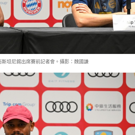
衛斯坦尼錫出席賽前記者會。攝影：魏國謙