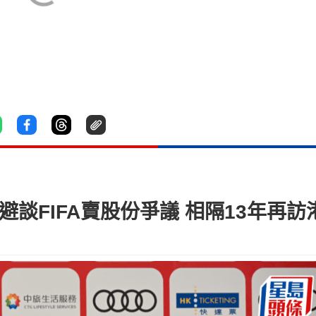
尼避談FIFA賣股份爭議 相隔13年再