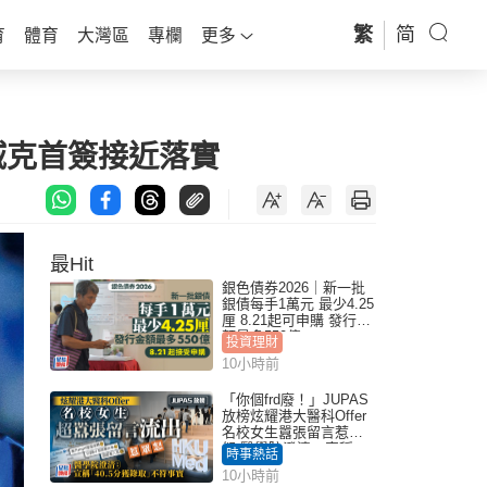
繁
简
育
體育
大灣區
專欄
更多
域克首簽接近落實
最Hit
銀色債券2026｜新一批
銀債每手1萬元 最少4.25
厘 8.21起可申購 發行金
額最多550億
投資理財
10小時前
「你個frd廢！」JUPAS
放榜炫耀港大醫科Offer
名校女生囂張留言惹眾
怒 醫學院澄清：宣稱
時事熱話
「40.5分獲錄取」不符事
10小時前
實｜Juicy叮