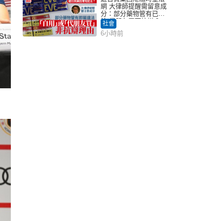
網 大律師提醒需留意成
分：部分藥物管有已違
法 代朋友買可抗辯？
社會
6小時前