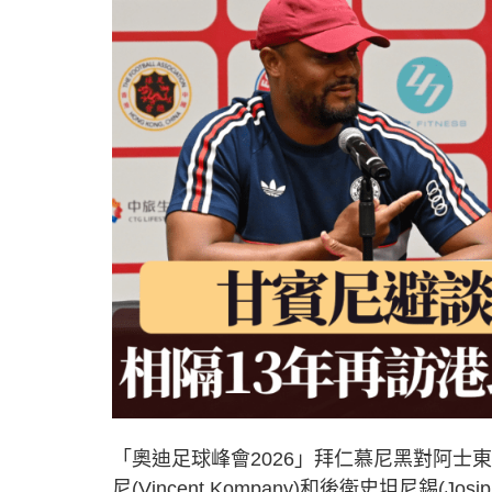
「奧迪足球峰會2026」拜仁慕尼黑對阿士
尼(Vincent Kompany)和後衛史坦尼錫(