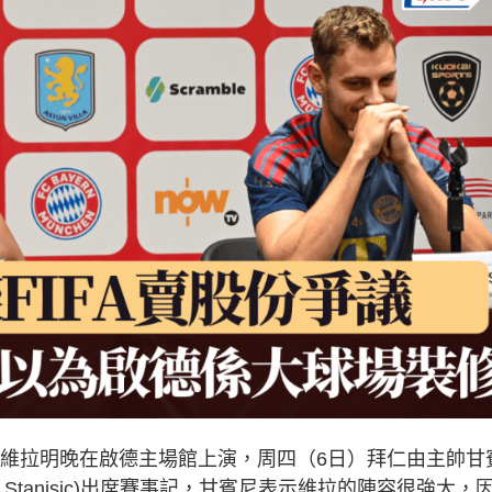
東維拉明晚在啟德主場館上演，周四（6日）拜仁由主帥甘
Josip Stanisic)出席賽事記，甘賓尼表示維拉的陣容很強大，