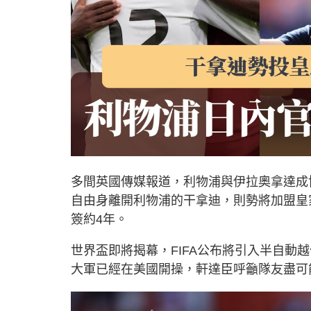
多間英國傳媒報道，利物浦與伊拉奧拿達成
自由身離開利物浦的干拿迪，則勢將加盟皇
簽約4年。
世界盃即將揭幕，FIFA公布將引入半自動
大軍已經在美國開操，軒達臣呼籲隊友盡可