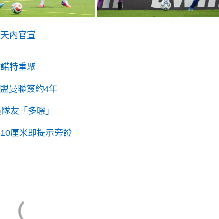
數天內官宣
阿諾特重聚
加盟曼聯簽約4年
籲隊友「多曬」
10厘米即提示旁證