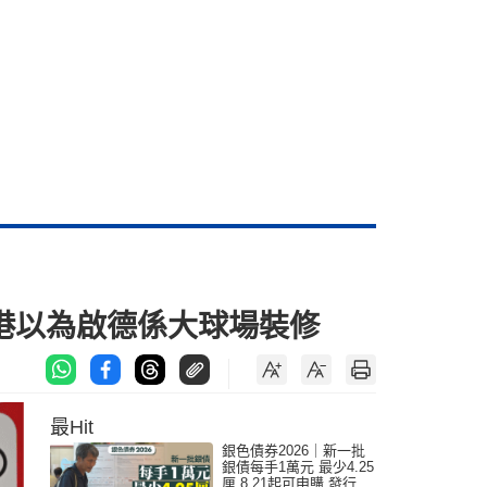
訪港以為啟德係大球場裝修
最Hit
銀色債券2026｜新一批
銀債每手1萬元 最少4.25
厘 8.21起可申購 發行金