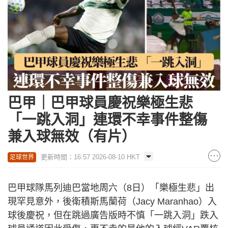
巴甲｜巴甲球員慶祝樂極生悲
「一跳入洞」連環不幸事件整傷
兼入球無效（有片）
更新時間：16:57 2026-08-10 HKT
足球世界
巴甲球隊馬列迪巴當地周六（8日）「樂極生悲」出
現罕見意外，後衛積斯馬蘭荷（Jacy Maranhao）入
球後慶祝，但在跳過廣告版時不慎「一跳入洞」跌入