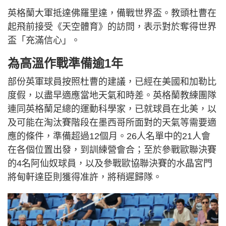
英格蘭大軍抵達佛羅里達，備戰世界盃。教頭杜曹在
起飛前接受《天空體育》的訪問，表示對於奪得世界
盃「充滿信心」。
為高溫作戰準備逾1年
部份英軍球員按照杜曹的建議，已經在美國和加勒比
度假，以盡早適應當地天氣和時差。英格蘭教練團隊
連同英格蘭足總的運動科學家，已就球員在北美，以
及可能在淘汰賽階段在墨西哥所面對的天氣等需要適
應的條件，準備超過12個月。26人名單中的21人會
在各個位置出發，到訓練營會合；至於參戰歐聯決賽
的4名阿仙奴球員，以及參戰歐協聯決賽的水晶宮門
將甸軒達臣則獲得准許，將稍遲歸隊。