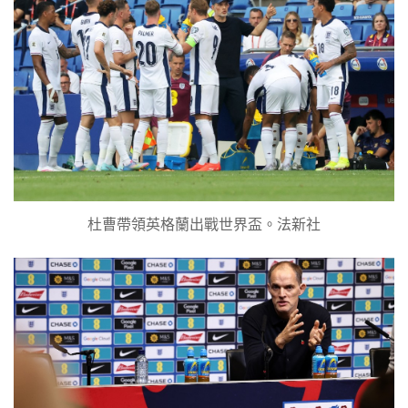
杜曹帶領英格蘭出戰世界盃。法新社