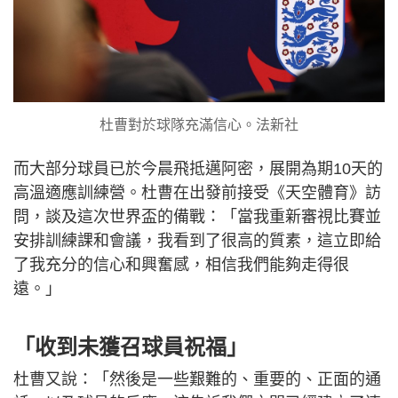
杜曹對於球隊充滿信心。法新社
而大部分球員已於今晨飛抵邁阿密，展開為期10天的
高溫適應訓練營。杜曹在出發前接受《天空體育》訪
問，談及這次世界盃的備戰：「當我重新審視比賽並
安排訓練課和會議，我看到了很高的質素，這立即給
了我充分的信心和興奮感，相信我們能夠走得很
遠。」
「收到未獲召球員祝福」
杜曹又說：「然後是一些艱難的、重要的、正面的通