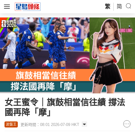
繁
简
女王蜜令｜旗鼓相當信往績 撐法
國再降「摩」
更新時間：08:01 2026-07-09 HKT
波盤王