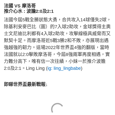
法國 VS 摩洛哥
推介心水 : 波膽2:0及2:1
法國今屆5戰全勝狀態大勇，合共攻入14球僅失2球，
除基利安麥巴比（圖）的7入球2助攻，金球獎得主奧
士文尼迪比利都有4入球2助攻，攻擊線極具威脅而又
默契十足。而摩洛哥近5戰3勝2和不敗，亦展現出遇
強越強的韌力。這場2022年世界盃4強的翻版，當時
法國就以2:0擊敗摩洛哥，今屆8強兩軍再度相遇，實
力難分高下，唯有信一次往績，小妹一於推介波膽
2:0及2:1。Ling Ling (
ig: ling_lingbabe
)
即睇世界盃最新戰報↓