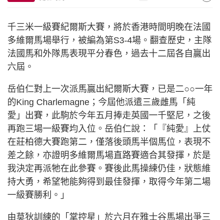
千三米一級賽紀爾斯大賽，將於香港時間明晚在法國
多維爾馬場舉行，被編為第S3-4場。翻查歷史，主隊
法國馬和外隊馬表現平分春色，過去十二屆各自贏出
六屆。
岳伯仁對上一次派馬贏出紀爾斯大賽，已是二○○一年
的King Charlemagne；今屆他派遣三歲雌馬「純
愛」出賽，此駒於今年五月捧走英國一千堅尼，之後
再跑三場一級賽均入位。岳伯仁說：「『純愛』上仗
在莊柏德大賽跑第二，僅落後頭馬半個馬位，表現不
差之餘，亦證明多維爾馬場直路賽適合其發揮，於是
我決定再派牠在此參賽。賽後此馬操練仍佳，狀態維
持大勇，希望牠能夠得到最佳發揮，取得今年第二場
一級賽勝利。」
由莫狄訓練的「掌控星」於六月在雅士谷馬場出爭三