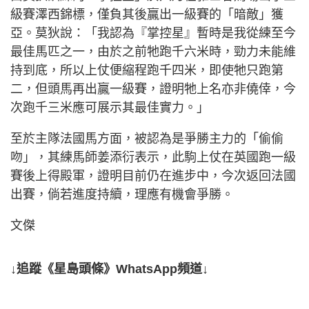
級賽澤西錦標，僅負其後贏出一級賽的「暗敵」獲
亞。莫狄說：「我認為『掌控星』暫時是我從練至今
最佳馬匹之一，由於之前牠跑千六米時，勁力未能維
持到底，所以上仗便縮程跑千四米，即使牠只跑第
二，但頭馬再出贏一級賽，證明牠上名亦非僥倖，今
次跑千三米應可展示其最佳實力。」
至於主隊法國馬方面，被認為是爭勝主力的「偷偷
吻」，其練馬師姜添衍表示，此駒上仗在英國跑一級
賽後上得殿軍，證明目前仍在進步中，今次返回法國
出賽，倘若進度持續，理應有機會爭勝。
文傑
↓追蹤《星島頭條》WhatsApp頻道↓