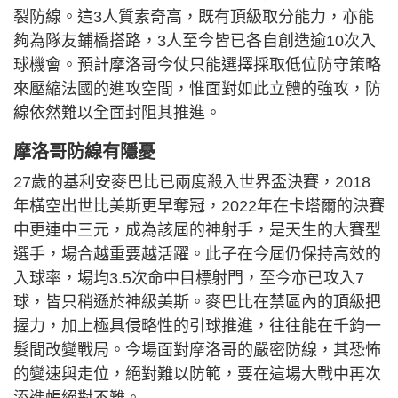
裂防線。這3人質素奇高，既有頂級取分能力，亦能
夠為隊友鋪橋搭路，3人至今皆已各自創造逾10次入
球機會。預計摩洛哥今仗只能選擇採取低位防守策略
來壓縮法國的進攻空間，惟面對如此立體的強攻，防
線依然難以全面封阻其推進。
摩洛哥防線有隱憂
27歲的基利安麥巴比已兩度殺入世界盃決賽，2018
年橫空出世比美斯更早奪冠，2022年在卡塔爾的決賽
中更連中三元，成為該屆的神射手，是天生的大賽型
選手，場合越重要越活躍。此子在今屆仍保持高效的
入球率，場均3.5次命中目標射門，至今亦已攻入7
球，皆只稍遜於神級美斯。麥巴比在禁區內的頂級把
握力，加上極具侵略性的引球推進，往往能在千鈞一
髮間改變戰局。今場面對摩洛哥的嚴密防線，其恐怖
的變速與走位，絕對難以防範，要在這場大戰中再次