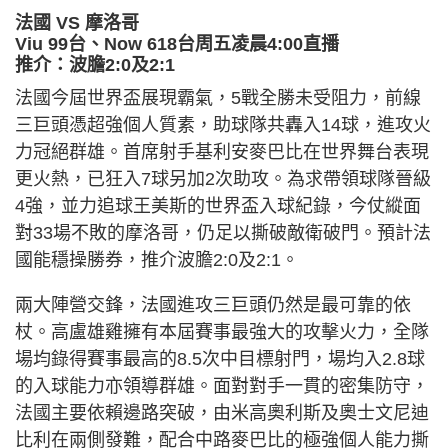
法國 VS 摩洛哥
Viu 99台、Now 618台周五凌晨4:00直播
推介：波膽2:0及2:1
法國今屆世界盃展現霸氣，5戰全勝未受阻力，前線
三巨頭憑超強個人質素，助球隊共轟入14球，進攻火
力冠絕群雄。首席射手基利安麥巴比在世界舞台表現
更火熱，已狂入7球另加2次助攻。為求帶領球隊晉級
4強，並力追球王美斯的世界盃入球紀錄，今仗縱面
對33場不敗的摩洛哥，仍足以撕破敵衛破門。預計法
國能穩操勝券，推介波膽2:0及2:1。
兩大陣營交鋒，法國進攻三巨頭仍然是最可靠的依
杖。高盧雄雞擁有本屆賽事最強大的攻擊火力，全隊
場均錄得賽事最高的8.5次中目標射門，場均入2.8球
的入球能力亦領導群雄。面對對手一貫的密集防守，
法國主要依賴邊路突破，由米高奧利斯及奧士文尼迪
比利在兩側發難，配合中路麥巴比的極強個人能力撕