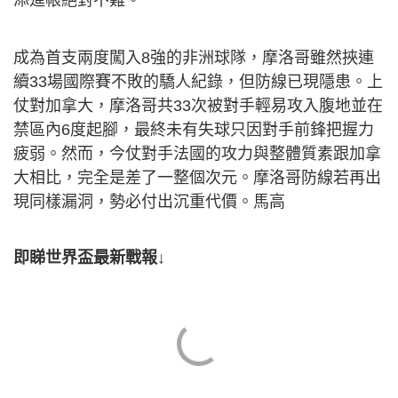
添進帳絕對不難。
成為首支兩度闖入8強的非洲球隊，摩洛哥雖然挾連
續33場國際賽不敗的驕人紀錄，但防線已現隱患。上
仗對加拿大，摩洛哥共33次被對手輕易攻入腹地並在
禁區內6度起腳，最終未有失球只因對手前鋒把握力
疲弱。然而，今仗對手法國的攻力與整體質素跟加拿
大相比，完全是差了一整個次元。摩洛哥防線若再出
現同樣漏洞，勢必付出沉重代價。馬高
即睇世界盃最新戰報↓