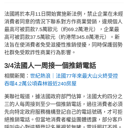
法國將於本月11日開始實施新法例，禁止企業在未經
消費者同意的情況下聯系對方作商業營銷，違規個人
最高可被罰款7.5萬歐元（約69.2萬港元），企業最
高可被罰款37.5萬歐元（約港幣345.8萬港元）。新
法旨在使消費者免受滋擾性推銷侵擾，同時保護弱勢
社群免受欺詐性商業行為影響。
3/4法國人一周接一個推銷電話
相關新聞：
世紀熱浪｜法國77年來最大山火終受控
吞噬4.2萬公頃森林毀近240房屋
美聯社報道，據法國政府部門估算，法國大約四分之
三的人每周接到至少一個推銷電話，過往消費者必須
先向特定政府服務機構登記自己的電話號碼，才可拒
絕推銷電話。但當地消費者權益團體透露，部分客戶
呼叫中心對這類登記名單視若無睹，電話照打不誤。