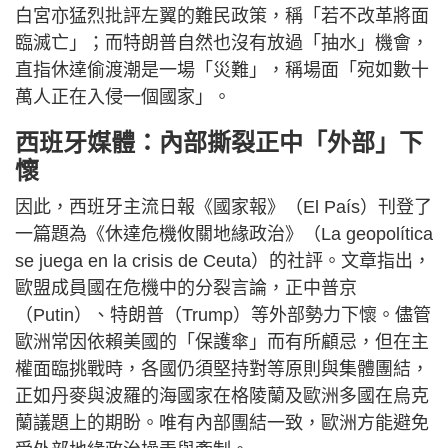
白宮亦猛烈批評左翼的難民政策，稱「若不改革將面
臨滅亡」；而特朗普自然也沒有放過「抽水」機會，
直指休達偷渡潮是一場「災難」，稱場面「宛如數十
萬人正在入侵一個國家」。
西班牙媒體：內部撕裂正中「外部」下
懷
因此，西班牙主流日報《國家報》（El País）刊登了
一篇題為《休達危機攸關地緣政治》（La geopolítica
se juega en la crisis de Ceuta）的社評。文章指出，
歐盟成員國在危機中的分裂言論，正中普京
（Putin）、特朗普（Trump）等外部勢力下懷。儘管
歐洲常因依賴美國的「保護傘」而有所顧忌，但在主
權面臨挑戰時，各國仍須堅持對等原則與集體團結，
正如丹麥與波羅的海國家在格陵蘭及歐洲多國在烏克
蘭議題上的期盼。唯有內部團結一致，歐洲方能避免