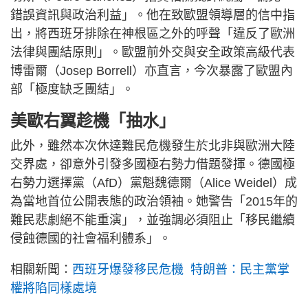
錯誤資訊與政治利益」。他在致歐盟領導層的信中指
出，將西班牙排除在神根區之外的呼聲「違反了歐洲
法律與團結原則」。歐盟前外交與安全政策高級代表
博雷爾（Josep Borrell）亦直言，今次暴露了歐盟內
部「極度缺乏團結」。
美歐右翼趁機「抽水」
此外，雖然本次休達難民危機發生於北非與歐洲大陸
交界處，卻意外引發多國極右勢力借題發揮。德國極
右勢力選擇黨（AfD）黨魁魏德爾（Alice Weidel）成
為當地首位公開表態的政治領袖。她警告「2015年的
難民悲劇絕不能重演」，並強調必須阻止「移民繼續
侵蝕德國的社會福利體系」。
相關新聞：
西班牙爆發移民危機 特朗普：民主黨掌
權將陷同樣處境