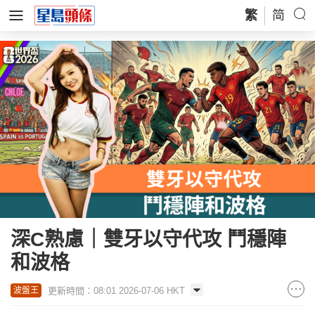
繁
简
深C熟慮｜雙牙以守代攻 鬥穩陣
和波格
更新時間：08:01 2026-07-06 HKT
波盤王