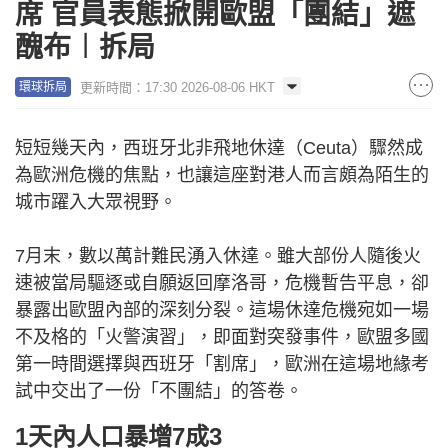
席 官員表態掀開歐盟「團結」遮
醜布︱拆局
更新時間：17:30 2026-08-06 HKT
環球拆局
短短幾天內，西班牙北非飛地休達（Ceuta）驟然成
為歐洲危機的焦點，也讓這座對港人而言頗為陌生的
城市躍入大眾視野。
7月末，數以萬計難民湧入休達。雖大部份人隨後火
速被當局驅逐或自願返回摩洛哥，危機暫告平息，卻
暴露出歐盟內部的深刻分裂。這場休達危機宛如一場
不及格的「火警演習」，即面對突發事件，歐盟多國
第一時間選擇與西班牙「割席」，歐洲在這場地緣考
試中交出了一份「不團結」的答卷。
1天內人口暴增7成3