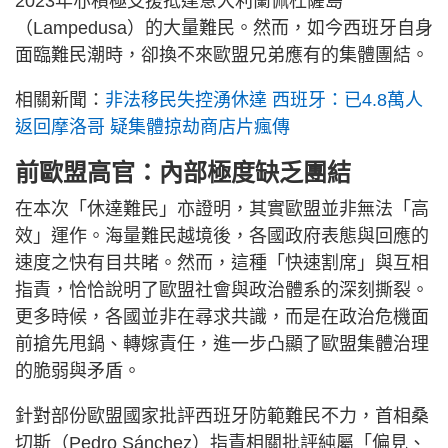
2023年亦積極支援抵達意大利蘭佩杜薩島
（Lampedusa）的大量難民。然而，如今西班牙自身
面臨難民潮時，卻換不來歐盟兄弟應有的集體團結。
相關新聞：
非法移民失控湧休達 西班牙：已4.8萬人
返回摩洛哥 疑集體掠劫商店片瘋傳
前歐盟高官：內部極度缺乏團結
在本次「休達難民」亦證明，其實歐盟並非無法「高
效」運作。海量難民越境後，各國政府表態與回應的
速度之快有目共睹。然而，這種「快速割席」與互相
指責，恰恰說明了歐盟社會與政治體系的深刻撕裂。
更多時候，各國並非在尋求共識，而是在政治危機面
前搶先甩鍋、轉嫁責任，進一步凸顯了歐盟集體治理
的脆弱與矛盾。
針對部份歐盟國家批評西班牙防範難民不力，首相桑
切斯（Pedro Sánchez）指責相關批評純屬「偏見、