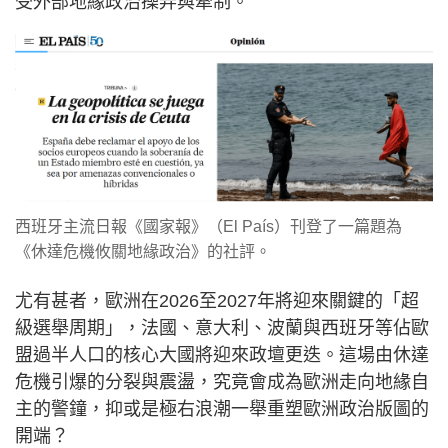
受外部地緣政治操弄與牽制。
西班牙主流日報《國家報》（El País）刊登了一篇題為
《休達危機攸關地緣政治》的社評。
尤有甚者，歐洲在2026至2027年將迎來關鍵的「超
級選舉周期」，法國、意大利、波蘭與西班牙等佔歐
盟過半人口的核心大國將迎來政壇更迭。這場由休達
危機引爆的分裂與震盪，究竟會成為歐洲走向地緣自
主的警鐘，抑或是極右浪潮一舉重塑歐洲政治版圖的
開端？