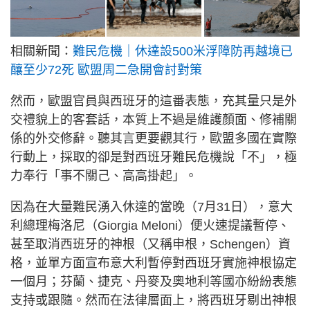
相關新聞：
難民危機｜休達設500米浮障防再越境已
釀至少72死 歐盟周二急開會討對策
然而，歐盟官員與西班牙的這番表態，充其量只是外
交禮貌上的客套話，本質上不過是維護顏面、修補關
係的外交修辭。聽其言更要觀其行，歐盟多國在實際
行動上，採取的卻是對西班牙難民危機說「不」，極
力奉行「事不關己、高高掛起」。
因為在大量難民湧入休達的當晚（7月31日），意大
利總理梅洛尼（Giorgia Meloni）便火速提議暫停、
甚至取消西班牙的神根（又稱申根，Schengen）資
格，並單方面宣布意大利暫停對西班牙實施神根協定
一個月；芬蘭、捷克、丹麥及奧地利等國亦紛紛表態
支持或跟隨。然而在法律層面上，將西班牙剔出神根