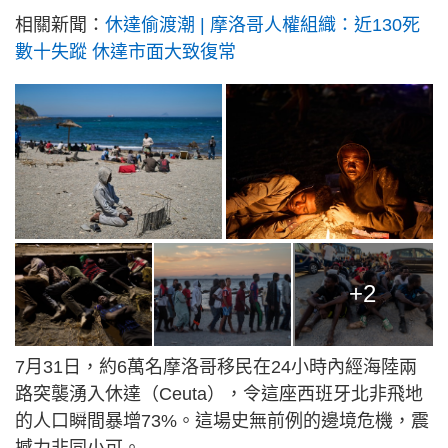
相關新聞：
休達偷渡潮 | 摩洛哥人權組織：近130死
數十失蹤 休達市面大致復常
+2
7月31日，約6萬名摩洛哥移民在24小時內經海陸兩
路突襲湧入休達（Ceuta），令這座西班牙北非飛地
的人口瞬間暴增73%。這場史無前例的邊境危機，震
撼力非同小可。