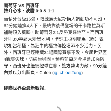
葡萄牙 VS 西班牙
推介心水 : 波膽 0:0 & 1:1
葡萄牙晉級16強，教練馬天尼斯換人調動功不可沒，
62分鐘連換4人下，最終靠後備登場的干卡路拉莫斯
補時頂入奠勝，助葡萄牙2:1反勝克羅地亞。而西班
牙則3:0輕鬆大炒奧地利，準球王拉明耶馬（圖）表
現相當積極，為狂牛的極致傳控增添不少活力。另
外，西班牙已經連續34場國際賽事不敗，今屆世界盃
4戰零失球，防線極穩固。預料葡萄牙今場會加強防
守，西班牙也繼續控球在腳，雙方勢均力敵，90分鐘
內難以分出勝負。Chloe (
ig: chloel2ung
)
即睇世界盃最新戰報↓