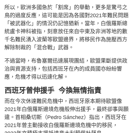
所以，歐洲多國急於「割席」的舉動，更多是驚弓之
鳥的過度反應，這可能是因為各國對2021年難民問題
「被武器化」的情況仍記憶猶新。當年，白俄羅斯總
統盧卡神科被指，刻意放任來自中東及非洲等地的數
千名難民湧入波蘭等歐盟邊界，將移民作為施壓西方
解除制裁的「混合戰」武器。
不過當時，布魯塞爾迅速展現團結，歐盟果斷提供政
治與資源支持，包括西班牙在內的成員國亦紛紛響
應，危機才得以迅速化解。
西班牙曾伸援手 今換無情指責
而在今次休達難民危機中，西班牙原本期待歐盟像
2021年白俄羅斯邊境危機般伸出援手，最終卻事與願
違。首相桑切斯（Pedro Sánchez）指出，西班牙在
2021年曾主動接收白俄羅斯邊境危機中的移民，