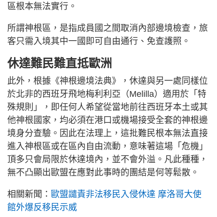
區根本無法實行。
所謂神根區，是指成員國之間取消內部邊境檢查，旅
客只需入境其中一國即可自由通行、免查護照。
休達難民難直抵歐洲
此外，根據《神根邊境法典》，休達與另一處同樣位
於北非的西班牙飛地梅利利亞（Melilla）適用於「特
殊規則」，即任何人希望從當地前往西班牙本土或其
他神根國家，均必須在港口或機場接受全套的神根邊
境身分查驗。因此在法理上，這批難民根本無法直接
進入神根區或在區內自由流動，意味著這場「危機」
頂多只會局限於休達境內，並不會外溢。凡此種種，
無不凸顯出歐盟在應對此事時的團結是何等鬆散。
相關新聞：
歐盟譴責非法移民入侵休達 摩洛哥大使
館外爆反移民示威