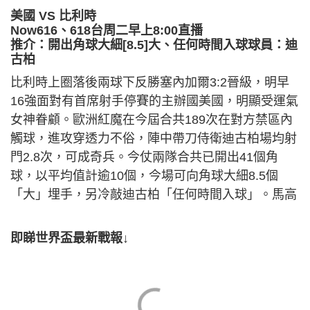
美國 VS 比利時
Now616、618台周二早上8:00直播
推介：開出角球大細[8.5]大、任何時間入球球員：迪
古柏
比利時上圈落後兩球下反勝塞內加爾3:2晉級，明早
16強面對有首席射手停賽的主辦國美國，明顯受運氣
女神眷顧。歐洲紅魔在今屆合共189次在對方禁區內
觸球，進攻穿透力不俗，陣中帶刀侍衛迪古柏場均射
門2.8次，可成奇兵。今仗兩隊合共已開出41個角
球，以平均值計逾10個，今場可向角球大細8.5個
「大」埋手，另冷敲迪古柏「任何時間入球」。馬高
即睇世界盃最新戰報↓