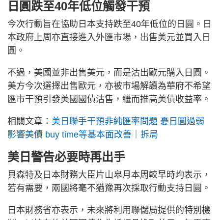
日圓跌至40年低位觸發干預
今次行動旨在協助日本支持跌至40年低位的日圓。日
本政府上周亦直接進入外匯市場，出售美元並買入日
圓。
不過，美國並非出售美元，而是沽出歐元購入日圓。
美方今次選擇出售歐元，亦被市場解讀為華府不希望
匯市干預引發美國國債沽售，繼而推高美債收益率。
相關文章：
美日聯手干預非純匯率問題 憂日圓過弱
影響美債 buy time等基本面改善｜拆局
美日警告必要時再出手
貝森特及日本財務大臣片山皋月本周較早時均表示，
若有需要，兩國將毫不猶豫再次採取行動支持日圓。
日本財務省亦表示，未來將利用聯儲局提供的特別機