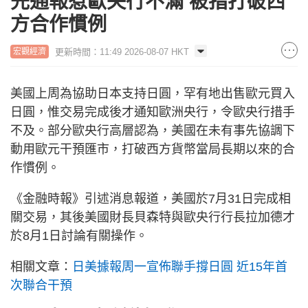
先通報惹歐央行不滿 被指打破西
方合作慣例
更新時間：11:49 2026-08-07 HKT
宏觀經濟
美國上周為協助日本支持日圓，罕有地出售歐元買入
日圓，惟交易完成後才通知歐洲央行，令歐央行措手
不及。部分歐央行高層認為，美國在未有事先協調下
動用歐元干預匯市，打破西方貨幣當局長期以來的合
作慣例。
《金融時報》引述消息報道，美國於7月31日完成相
關交易，其後美國財長貝森特與歐央行行長拉加德才
於8月1日討論有關操作。
相關文章：
日美據報周一宣佈聯手撐日圓 近15年首
次聯合干預