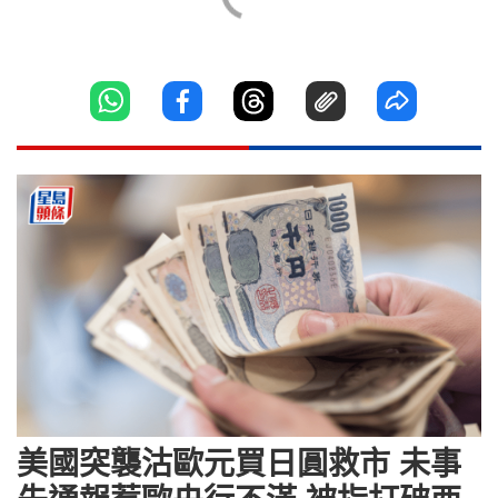
美國突襲沽歐元買日圓救市 未事