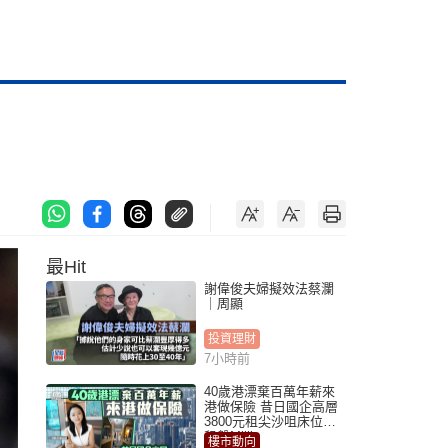
最Hit
謝偉俊夫婦擬效法蔡瀾
｜周顯
投資理財
7小時前
40歲港漂棄百萬年薪來
港做保險 昔日國企高層
3800元租尖沙咀床位｜
租盤Million
樓市動向