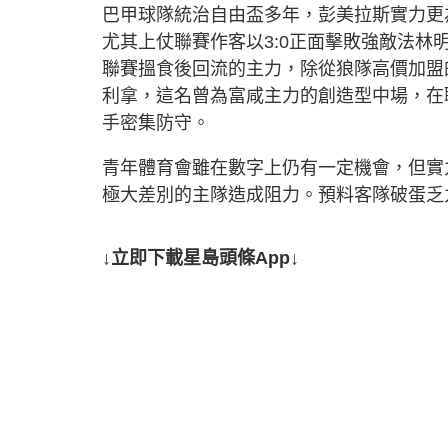
巴甲球隊統治自由盃多年，彭美拉斯實力更
尤其上仗聯賽作客以3:0正面擊敗強敵法
聯賽搵食後回流的主力，除從狼隊高價加盟
利拿，這名曾為富咸主力的創造型中場，在
手密集防守。
青年體育會雖在數字上仍有一定機會，但實
極大差別的主隊造成阻力。預料客隊破蛋乏力
↓立即下載星島頭條App↓