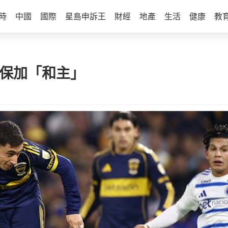
時
中國
國際
星島申訴王
財經
地產
生活
健康
教
小保加「和主」