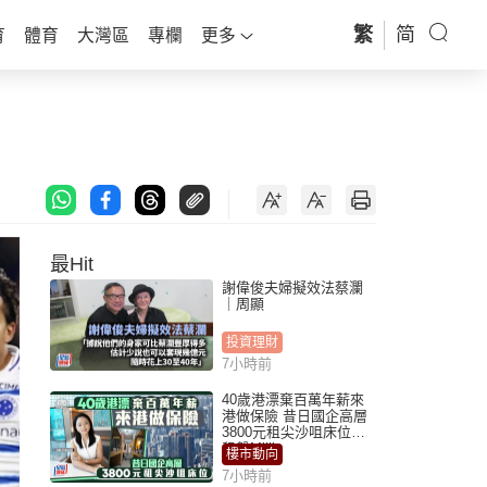
繁
简
育
體育
大灣區
專欄
更多
最Hit
謝偉俊夫婦擬效法蔡瀾
｜周顯
投資理財
7小時前
40歲港漂棄百萬年薪來
港做保險 昔日國企高層
3800元租尖沙咀床位｜
租盤Million
樓市動向
7小時前