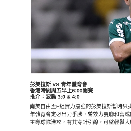
彭美拉斯 VS 青年體育會
香港時間周五早上6:00開賽
推介：波膽 3:0 & 4:0
南美自由盃F組實力最強的彭美拉斯暫時只
年體育會定必出力爭勝，曾效力曼聯和富咸
主導球隊進攻，有其穿針引線，可望輕鬆大勝，