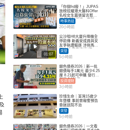
「你個frd廢！」JUPAS
放榜炫耀港大醫科Offer
名校女生囂張留言惹眾
怒 醫學院澄清：宣稱
時事熱話
「40.5分獲錄取」不符事
20小時前
實｜Juicy叮
尖沙咀H8大廈升降機全
停前傳 新義安成員與女
友爭執遭驅逐 涉拖馬刑
毀被捕 警另通緝4男
突發
01:07
5小時前
銀色債券2026｜新一批
銀債每手1萬元 最少4.25
厘 8.21起可申購 發行金
額最多550億
投資理財
3小時前
上
珍惜生命｜荃灣15歲少
年墮樓 事前曾報警預告
及
昏迷送院不治
突發
場
5小時前
銀色債券2026｜一文看