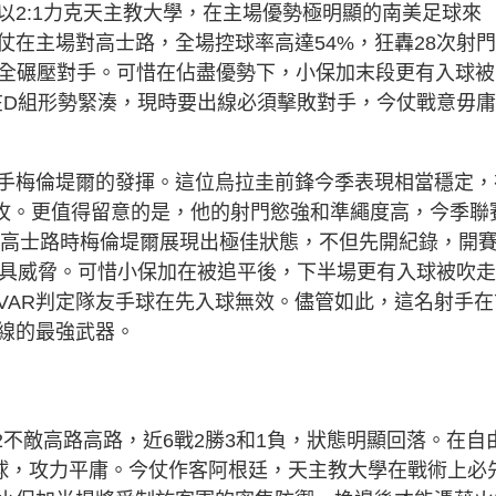
以2:1力克天主教大學，在主場優勢極明顯的南美足球來
在主場對高士路，全場控球率高達54%，狂轟28次射
勢完全碾壓對手。可惜在佔盡優勢下，小保加末段更有入球被
前在D組形勢緊湊，現時要出線必須擊敗對手，今仗戰意毋
手梅倫堤爾的發揮。這位烏拉圭前鋒今季表現相當穩定，
助攻。更值得留意的是，他的射門慾強和準繩度高，今季聯
仗對高士路時梅倫堤爾展現出極佳狀態，不但先開紀錄，開
極具威脅。可惜小保加在被追平後，下半場更有入球被吹
VAR判定隊友手球在先入球無效。儘管如此，這名射手在
線的最強武器。
2不敵高路高路，近6戰2勝3和1負，狀態明顯回落。在自
入球，攻力平庸。今仗作客阿根廷，天主教大學在戰術上必