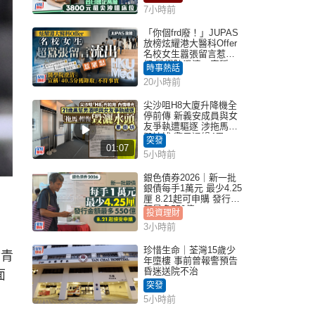
7小時前
「你個frd廢！」JUPAS
放榜炫耀港大醫科Offer
名校女生囂張留言惹眾
怒 醫學院澄清：宣稱
時事熱話
「40.5分獲錄取」不符事
20小時前
實｜Juicy叮
尖沙咀H8大廈升降機全
停前傳 新義安成員與女
友爭執遭驅逐 涉拖馬刑
毀被捕 警另通緝4男
突發
01:07
5小時前
銀色債券2026｜新一批
銀債每手1萬元 最少4.25
厘 8.21起可申購 發行金
額最多550億
投資理財
3小時前
珍惜生命｜荃灣15歲少
對青
年墮樓 事前曾報警預告
昏迷送院不治
面
突發
5小時前