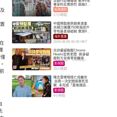
清銀行認購優惠 最多8免
專家料反應熱烈 倡抽30
手
門及
投資理財
17小時前
中國預製屋熱銷美澳墨
庸置
夫婦22萬購750呎兩房戶
零地基直接組裝 實測9個
月激讚
海外置業
2026-08-06 06:00 HKT
在
賽
佘詩曼疑胸壓Chrome
Hearts型男老闆 俯身疑
賽僅
跟對方背脊零距離接觸
網民驚呼：企側邊唔
走。
影視圈
得？
20小時前
前
陳志雲哽咽憶亡母離世
自責一決定間接害死至
親 未完成「最後通話」
一生遺憾
影視圈
4小時前
由
先