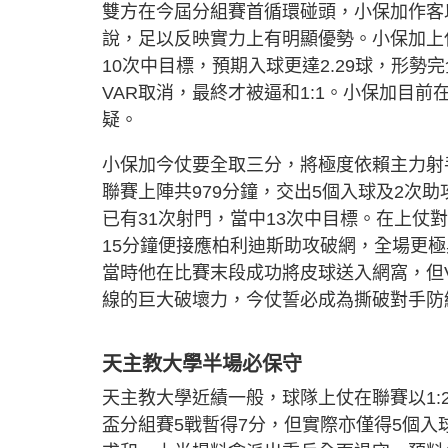
雙方在今屆分組賽首循環碰頭，小保加作客
說，足以反映實力上有明顯優勢。小保加上仗
10次中目標，預期入球更達2.29球，形
VAR取消，最終才被逼和1:1。小保加目
疑。
小保加今仗要全取三分，將極度依賴主力射
聯賽上陣共979分鐘，交出5個入球及2次
已有31次射門，當中13次中目標。在上
15分鐘便接應柏利迪斯助攻破網，全場更
當時他在比賽末段成功將皮球送入網窩，但
線的巨大破壞力，今仗誓必成為撕破對手防
天主教大學半場必保守
天主教大學近績一般，球隊上仗在聯賽以1:
盃分組賽5戰暫得7分，但實際亦僅得5個