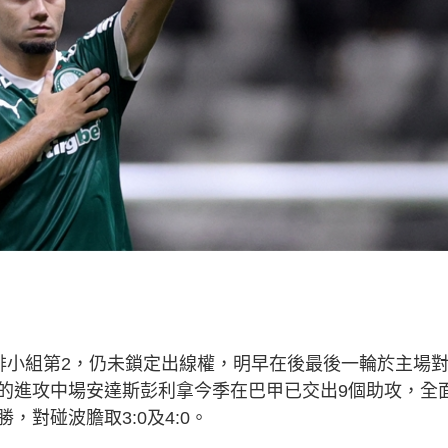
排小組第2，仍未鎖定出線權，明早在後最後一輪於主場
的進攻中場安達斯彭利拿今季在巴甲已交出9個助攻，全
對碰波膽取3:0及4:0。