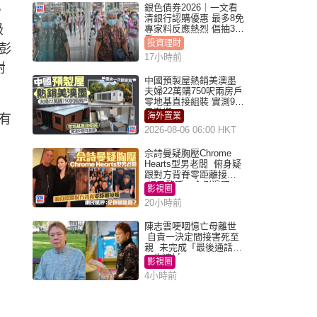
銀色債券2026｜一文看
，
清銀行認購優惠 最多8免
級
專家料反應熱烈 倡抽30
手
投資理財
彭
17小時前
對
中國預製屋熱銷美澳墨
夫婦22萬購750呎兩房戶
零地基直接組裝 實測9個
月激讚
海外置業
有
2026-08-06 06:00 HKT
佘詩曼疑胸壓Chrome
Hearts型男老闆 俯身疑
跟對方背脊零距離接觸
網民驚呼：企側邊唔
影視圈
得？
20小時前
陳志雲哽咽憶亡母離世
自責一決定間接害死至
親 未完成「最後通話」
一生遺憾
影視圈
4小時前