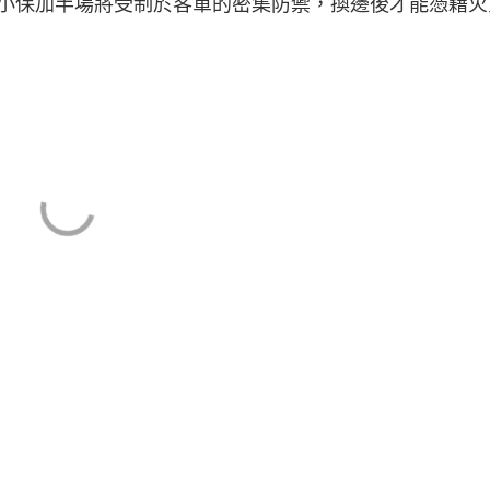
小保加半場將受制於客軍的密集防禦，換邊後才能憑藉火