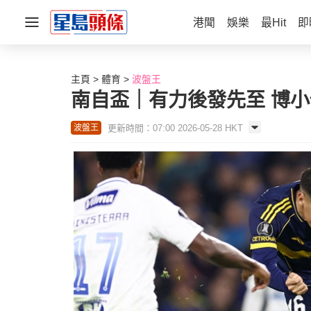
港聞
娛樂
最Hit
即
主頁
體育
波盤王
南自盃｜有力後發先至 博
更新時間：07:00 2026-05-28 HKT
波盤王