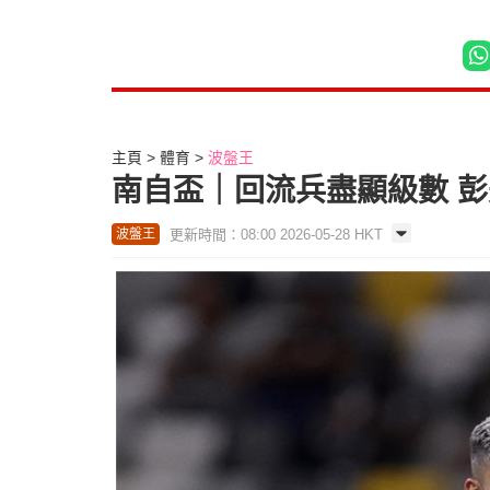
主頁
體育
波盤王
南自盃｜回流兵盡顯級數 
更新時間：08:00 2026-05-28 HKT
波盤王