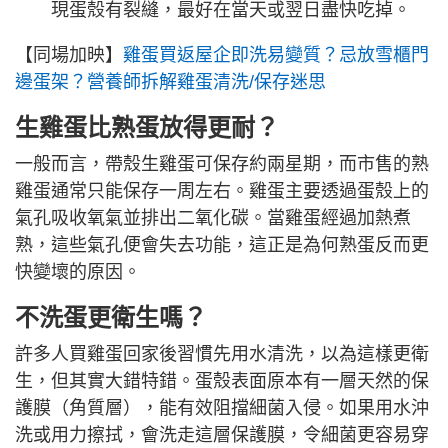
現蛋殼有裂縫，最好在當天或翌日盡快吃掉。
【同場加映】
雞蛋買返屋企即洗易變質？忌放雪櫃門
邊蛋架？營養師拆解雞蛋清洗/保存迷思
生雞蛋比熟蛋放得更耐？
一般而言，帶殼生雞蛋可保存約兩星期，而市售的熟
雞蛋通常只能保存一周左右。雞蛋主要透過蛋殼上的
氣孔吸收氧氣並排出二氧化碳。當雞蛋經過加熱煮
熟，這些氣孔便會失去功能，這正是為何熟蛋反而更
快變壞的原因。
不洗蛋更衛生嗎？
許多人買雞蛋回家後習慣先用水清洗，以為這樣更衛
生，但其實大錯特錯。蛋殼表面原本有一層天然的保
護膜（角質層），能有效阻擋細菌入侵。如果用水沖
洗或用力擦拭，會洗走這層保護膜，令細菌更容易穿