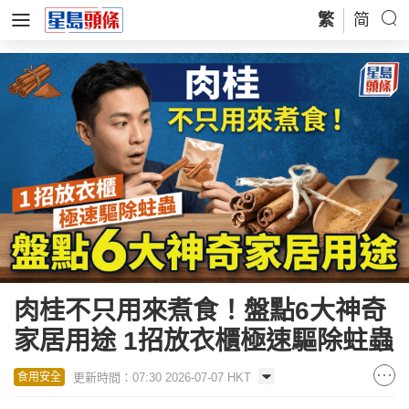
繁
简
肉桂不只用來煮食！盤點6大神奇
家居用途 1招放衣櫃極速驅除蛀蟲
更新時間：07:30 2026-07-07 HKT
食用安全