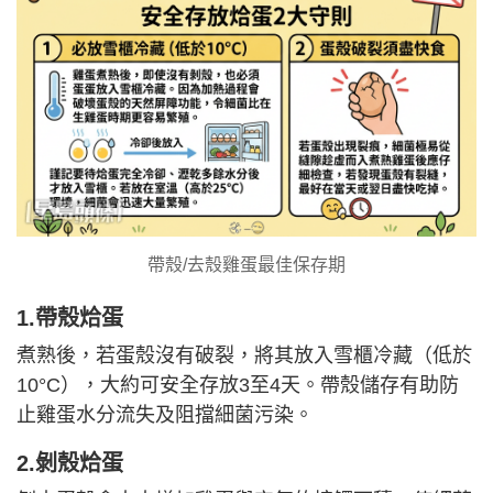
帶殼/去殼雞蛋最佳保存期
1.帶殼烚蛋
煮熟後，若蛋殼沒有破裂，將其放入雪櫃冷藏（低於
10°C），大約可安全存放3至4天。帶殼儲存有助防
止雞蛋水分流失及阻擋細菌污染。
2.剝殼烚蛋