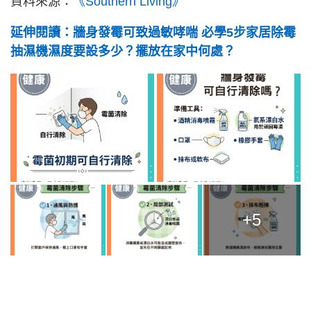
資料來源：
《Southern Living》
延伸閱讀：牆身發霉可致過敏哮喘 必學5步家居除霉
抽濕機濕度要設多少？擺放在家中何處？
+5