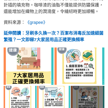
針插的填充物。咖啡渣的油脂不僅能提供防鏽保護，
還能增加在織物上的潤滑度，令縫紉時更加順暢。
資料來源：
《grapee》
延伸閱讀：牙刷多久換一次？百潔布消毒反加速細菌
繁殖？一文即睇7大家居用品正確更換頻率
+3