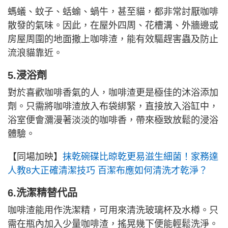
螞蟻、蚊子、蛞蝓、蝸牛，甚至貓，都非常討厭咖啡
散發的氣味。因此，在屋外四周、花槽溝、外牆邊或
房屋周圍的地面撒上咖啡渣，能有效驅趕害蟲及防止
流浪貓靠近。
5.浸浴劑
對於喜歡咖啡香氣的人，咖啡渣更是極佳的沐浴添加
劑。只需將咖啡渣放入布袋綁緊，直接放入浴缸中，
浴室便會瀰漫著淡淡的咖啡香，帶來極致放鬆的浸浴
體驗。
【同場加映】
抹乾碗碟比晾乾更易滋生細菌！家務達
人教8大正確清潔技巧 百潔布應如何清洗才乾淨？
6.洗潔精替代品
咖啡渣能用作洗潔精，可用來清洗玻璃杯及水樽。只
需在瓶內加入少量咖啡渣，搖晃幾下便能輕鬆洗淨。