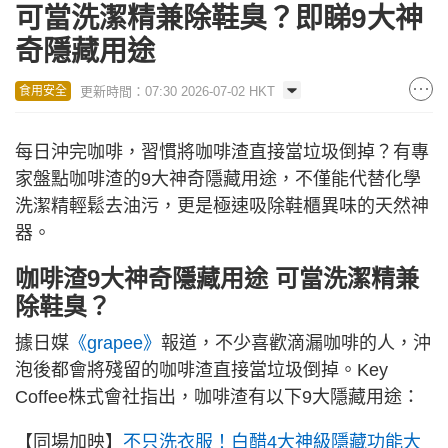
可當洗潔精兼除鞋臭？即睇9大神
奇隱藏用途
更新時間：07:30 2026-07-02 HKT
食用安全
每日沖完咖啡，習慣將咖啡渣直接當垃圾倒掉？有專
家盤點咖啡渣的9大神奇隱藏用途，不僅能代替化學
洗潔精輕鬆去油污，更是極速吸除鞋櫃異味的天然神
器。
咖啡渣9大神奇隱藏用途 可當洗潔精兼
除鞋臭？
據日媒
《grapee》
報道，不少喜歡滴漏咖啡的人，沖
泡後都會將殘留的咖啡渣直接當垃圾倒掉。Key
Coffee株式會社指出，咖啡渣有以下9大隱藏用途：
【同場加映】
不只洗衣服！白醋4大神級隱藏功能大