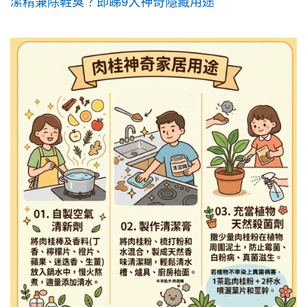
潔精兼除鞋臭？即睇9大神奇隱藏用途