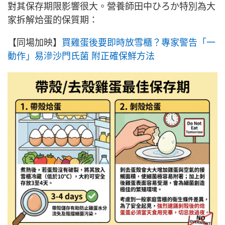
對其保存期限影響很大。營養師田中ひろか特別為大
家拆解烚蛋的保質期：
【同場加映】
買雞蛋後要即時放雪櫃？專家警告「一
動作」易滲沙門氏菌 附正確保鮮方法