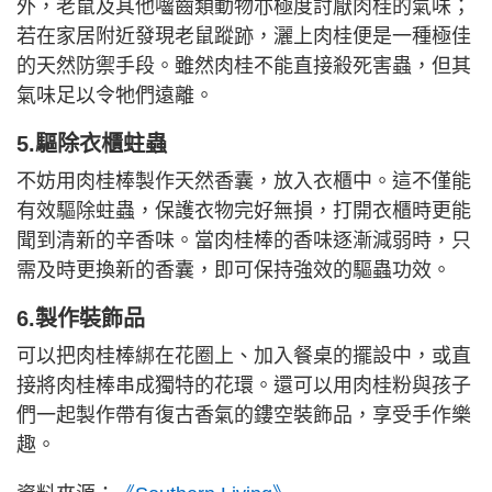
外，老鼠及其他囓齒類動物亦極度討厭肉桂的氣味；
若在家居附近發現老鼠蹤跡，灑上肉桂便是一種極佳
的天然防禦手段。雖然肉桂不能直接殺死害蟲，但其
氣味足以令牠們遠離。
5.驅除衣櫃蛀蟲
不妨用肉桂棒製作天然香囊，放入衣櫃中。這不僅能
有效驅除蛀蟲，保護衣物完好無損，打開衣櫃時更能
聞到清新的辛香味。當肉桂棒的香味逐漸減弱時，只
需及時更換新的香囊，即可保持強效的驅蟲功效。
6.製作裝飾品
可以把肉桂棒綁在花圈上、加入餐桌的擺設中，或直
接將肉桂棒串成獨特的花環。還可以用肉桂粉與孩子
們一起製作帶有復古香氣的鏤空裝飾品，享受手作樂
趣。