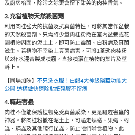
及廚房枱面，除污之餘更會留下甜美的肉桂香氣。
3.充當植物天然殺菌劑
利用肉桂強大的抗菌及抗真菌特性，可將其當作盆栽
的天然殺菌劑。只需將少量肉桂粉撒在室內盆栽或花
園植物周圍的泥土上，即可防止霉菌、白粉病及真菌
滋生。若植物不幸染上真菌病害，可將1茶匙肉桂粉
與2杯水混合製成噴霧，直接噴灑在植物的葉片及莖
幹上。
【同場加映】
不只洗衣服！白醋4大神級隱藏功能大
公開 這樣做快速除貼紙殘膠不留痕
4.驅趕害蟲
肉桂不僅能保護植物免受真菌感染，更是驅趕害蟲的
神器。將肉桂粉撒在泥土上，可驅走螞蟻、果蠅、蚜
蟲、蟎蟲及其他爬行昆蟲，防止牠們啃食植物。此