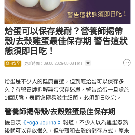
烚蛋可以保存幾耐？營養師揭帶
殼/去殼雞蛋最佳保存期 警告這狀
態須即日吃！
更新時間：09:00 2026-08-08 HKT
食用安全
烚蛋是不少人的健康首選，但到底烚蛋可以保存多
久？有營養師拆解雞蛋保存迷思，警告烚蛋一旦處於
1個狀態，表面會極易滋生細菌，必須即日吃完。
營養師揭帶殼/去殼雞蛋最佳保存期
據日媒
《Yoga Journal》
報道，不少人以為雞蛋煮熟
後就可以存放很久，但帶殼和去殼的儲存方式，原來