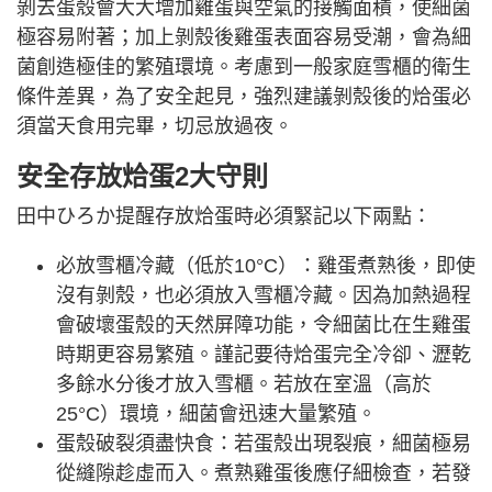
剝去蛋殼會大大增加雞蛋與空氣的接觸面積，使細菌
極容易附著；加上剝殼後雞蛋表面容易受潮，會為細
菌創造極佳的繁殖環境。考慮到一般家庭雪櫃的衛生
條件差異，為了安全起見，強烈建議剝殼後的烚蛋必
須當天食用完畢，切忌放過夜。
安全存放烚蛋2大守則
田中ひろか提醒存放烚蛋時必須緊記以下兩點：
必放雪櫃冷藏（低於10°C）：雞蛋煮熟後，即使
沒有剝殼，也必須放入雪櫃冷藏。因為加熱過程
會破壞蛋殼的天然屏障功能，令細菌比在生雞蛋
時期更容易繁殖。謹記要待烚蛋完全冷卻、瀝乾
多餘水分後才放入雪櫃。若放在室溫（高於
25°C）環境，細菌會迅速大量繁殖。
蛋殼破裂須盡快食：若蛋殼出現裂痕，細菌極易
從縫隙趁虛而入。煮熟雞蛋後應仔細檢查，若發