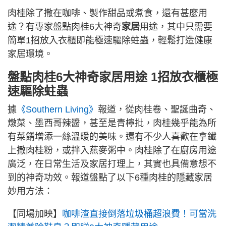
肉桂除了撒在咖啡、製作甜品或煮食，還有甚麼用
途？有專家盤點肉桂6大神奇
家居
用途，其中只需要
簡單1招放入衣櫃即能極速驅除蛀蟲，輕鬆打造健康
家居環境。
盤點肉桂6大神奇家居用途 1招放衣櫃極
速驅除蛀蟲
據
《Southern Living》
報道，從肉桂卷、聖誕曲奇、
燉菜、墨西哥辣醬，甚至是青檸批，肉桂幾乎能為所
有菜餚增添一絲溫暖的美味。還有不少人喜歡在拿鐵
上撒肉桂粉，或拌入燕麥粥中。肉桂除了在廚房用途
廣泛，在日常生活及家居打理上，其實也具備意想不
到的神奇功效。報道盤點了以下6種肉桂的隱藏家居
妙用方法：
【同場加映】
咖啡渣直接倒落垃圾桶超浪費！可當洗