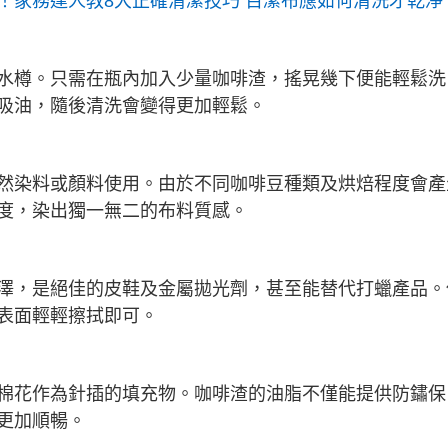
！家務達人教8大正確清潔技巧 百潔布應如何清洗才乾淨
水樽。只需在瓶內加入少量咖啡渣，搖晃幾下便能輕鬆洗
吸油，隨後清洗會變得更加輕鬆。
然染料或顏料使用。由於不同咖啡豆種類及烘焙程度會產
度，染出獨一無二的布料質感。
澤，是絕佳的皮鞋及金屬拋光劑，甚至能替代打蠟產品。
表面輕輕擦拭即可。
棉花作為針插的填充物。咖啡渣的油脂不僅能提供防鏽保
更加順暢。