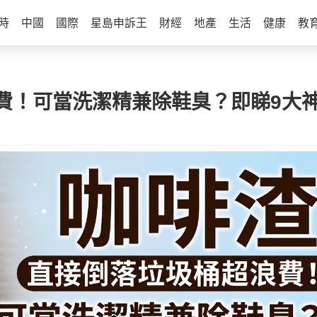
時
中國
國際
星島申訴王
財經
地產
生活
健康
教
費！可當洗潔精兼除鞋臭？即睇9大