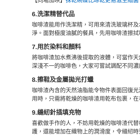
【同場加映】
抹乾碗碟比晾乾更易滋生細菌
6.洗潔精替代品
咖啡渣能用作洗潔精，可用來清洗玻璃杯及
淨。面對極度油膩的餐具，先用咖啡渣擦拭
7.用於染料和顏料
將咖啡渣加水煮沸後提取的液體，可當作天
深淺不一的咖啡色，大家可嘗試調配不同濃
8.擦鞋及金屬拋光打蠟
咖啡渣內含的天然油脂能令物件表面回復光
用時，只需將乾燥的咖啡渣用乾布包裹，在
9.縫紉針插填充物
喜歡做手作的人，不妨用乾燥的咖啡渣代替
護，還能增加在織物上的潤滑度，令縫紉時