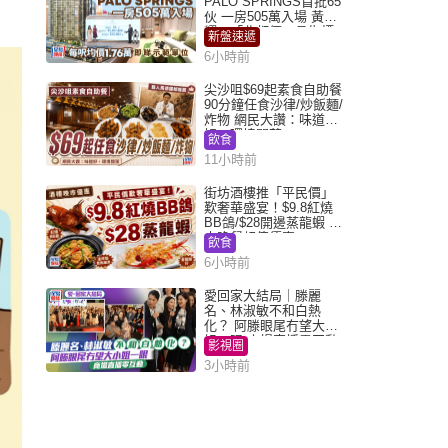
PALO SPRINGS首批65
伙 一房505萬入場 黃光
耀：「北都價」具指標
新盤速遞
作用
6小時前
尖沙咀$69起素食自助餐
90分鐘任食沙律/炒飯麵/
炸物 網民大讚：味道
好，環境闊落
飲食
11小時前
街坊酒樓推「平民價」
歎奢華盛宴！$9.8紅燒
BB鴿/$28開邊蒸龍蝦 3
大晚餐超值優惠
飲食
6小時前
愛回家大結局｜滕麗
名、林淑敏不和白熱
化？ 阿滕眼尾冇望大小
姐一眼 商場直播零互動
影視圈
3小時前