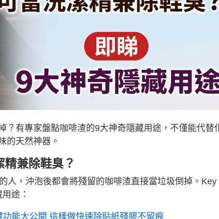
掉？有專家盤點咖啡渣的9大神奇隱藏用途，不僅能代替
味的天然神器。
潔精兼除鞋臭？
的人，沖泡後都會將殘留的咖啡渣直接當垃圾倒掉。Key
藏用途：
藏功能大公開 這樣做快速除貼紙殘膠不留痕