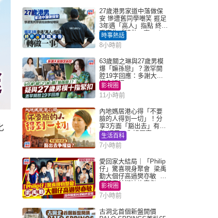
27歲港男家道中落做保
安 慘遭舊同學嘲笑 捱足
3年遇「高人」指點 終辭
職宣告「轉做一事」｜
時事熱話
Juicy叮
8小時前
63歲關之琳與27歲男模
爆「嫲孫戀」？激罕開
腔19字回應：多謝大家
掛念近況
影視圈
11小時前
內地媽居港心得「不要
臉的人得到一切」！分
享3方面「豁出去」有著
化
數 網民：你好厲害
生活百科
7小時前
愛回家大結局｜「Philip
仔」驚喜現身聚會 梁禹
勤大個仔高過樊亦敏 超
乖黐實林淑敏許家傑
影視圈
7小時前
古洞北首個新盤開價