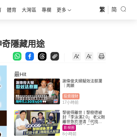
繁
简
育
體育
大灣區
專欄
更多
神奇隱藏用途
最Hit
謝偉俊夫婦擬效法蔡瀾
｜周顯
投資理財
17小時前
黎彼得離世丨黎樹德被
封「李泳漢2.0」 老父剛
離世急於澄清「代找卡
數」傳聞惹人反感
影視圈
8小時前