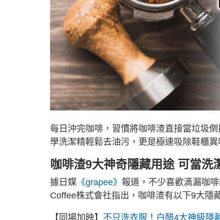
每日沖完咖啡，習慣將咖啡渣直接當垃圾倒
學洗潔精輕鬆去油污，更是極速吸除鞋櫃異
咖啡渣9大神奇隱藏用途 可當洗
據日媒
《grapee》
報道，不少喜歡滴漏咖啡
Coffee株式會社指出，咖啡渣有以下9大隱
【同場加映】
不只洗衣服！白醋4大神級隱