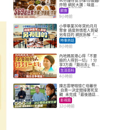
90分鐘任食沙律/炒飯麵/
炸物 網民大讚：味道
好，環境闊落
飲食
9小時前
小學畢業30年突約月月
聚會 過度熱情惹人質疑
另有目的 網民拆解「扮
熟」4大動機｜Juicy叮
時事熱話
8小時前
內地媽居港心得「不要
臉的人得到一切」！分
享3方面「豁出去」有著
數 網民：你好厲害
生活百科
4小時前
陳志雲哽咽憶亡母離世
自責一決定間接害死至
親 未完成「最後通話」
一生遺憾
影視圈
12小時前