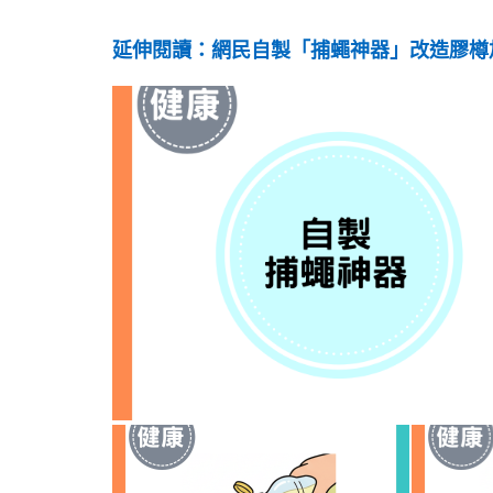
延伸閱讀：網民自製「捕蠅神器」改造膠樽加