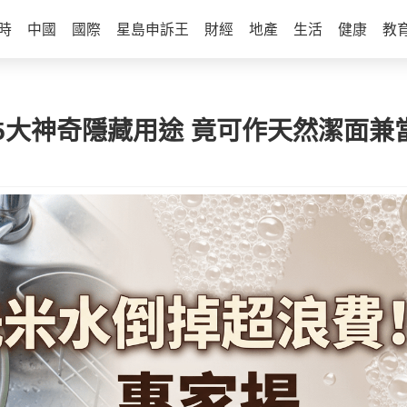
時
中國
國際
星島申訴王
財經
地產
生活
健康
教
5大神奇隱藏用途 竟可作天然潔面兼