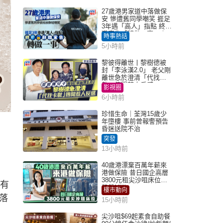
27歲港男家道中落做保
安 慘遭舊同學嘲笑 捱足
3年遇「高人」指點 終辭
職宣告「轉做一事」｜
時事熱話
Juicy叮
5小時前
黎彼得離世丨黎樹德被
封「李泳漢2.0」 老父剛
離世急於澄清「代找卡
數」傳聞惹人反感
影視圈
6小時前
珍惜生命｜荃灣15歲少
年墮樓 事前曾報警預告
昏迷送院不治
突發
13小時前
40歲港漂棄百萬年薪來
港做保險 昔日國企高層
3800元租尖沙咀床位｜
有
租盤Million
樓市動向
落
15小時前
尖沙咀$69起素食自助餐