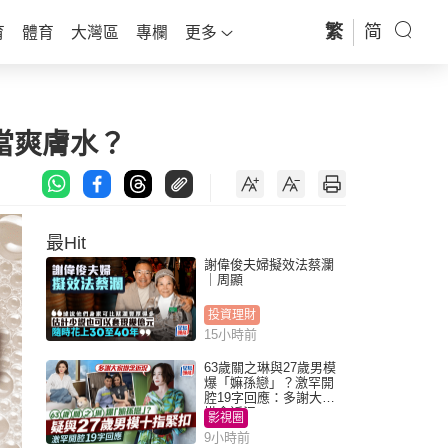
繁
简
育
體育
大灣區
專欄
更多
當爽膚水？
最Hit
謝偉俊夫婦擬效法蔡瀾
｜周顯
投資理財
15小時前
63歲關之琳與27歲男模
爆「嫲孫戀」？激罕開
腔19字回應：多謝大家
掛念近況
影視圈
9小時前