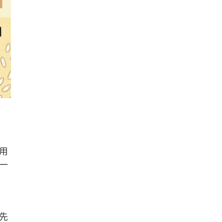
用
一
先