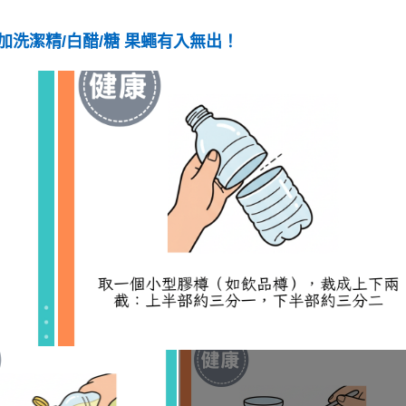
洗潔精/白醋/糖 果蠅有入無出！