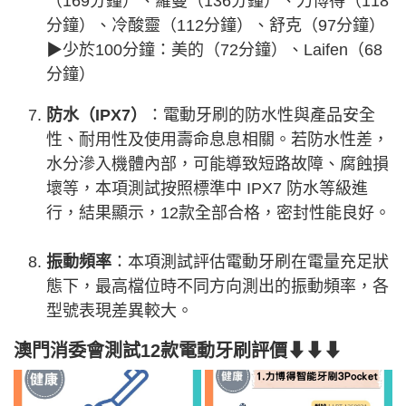
（169分鐘）、羅曼（136分鐘）、力博得（118
分鐘）、冷酸靈（112分鐘）、舒克（97分鐘）
▶少於100分鐘：美的（72分鐘）、Laifen（68
分鐘）
防水（IPX7）
：電動牙刷的防水性與產品安全
性、耐用性及使用壽命息息相關。若防水性差，
水分滲入機體內部，可能導致短路故障、腐蝕損
壞等，本項測試按照標準中 IPX7 防水等級進
行，結果顯示，12款全部合格，密封性能良好。
振動頻率
：本項測試評估電動牙刷在電量充足狀
態下，最高檔位時不同方向測出的振動頻率，各
型號表現差異較大。
澳門消委會測試12款電動牙刷評價⬇⬇⬇