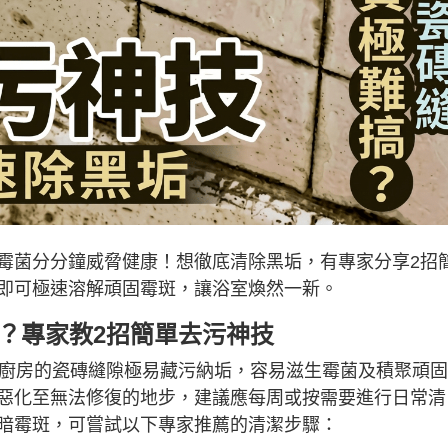
霉菌分分鐘威脅健康！想徹底清除黑垢，有專家分享2招
即可極速溶解頑固霉斑，讓浴室煥然一新。
？專家教2招簡單去污神技
廚房的瓷磚縫隙極易藏污納垢，容易滋生霉菌及積聚頑固
惡化至無法修復的地步，建議應每周或按需要進行日常清
暗霉斑，可嘗試以下專家推薦的清潔步驟：