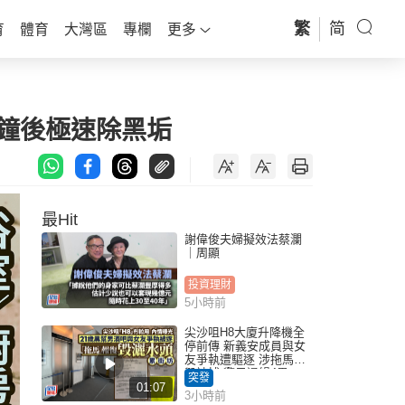
繁
简
育
體育
大灣區
專欄
更多
分鐘後極速除黑垢
最Hit
謝偉俊夫婦擬效法蔡瀾
｜周顯
投資理財
5小時前
尖沙咀H8大廈升降機全
停前傳 新義安成員與女
友爭執遭驅逐 涉拖馬刑
毀被捕 警另通緝4男
突發
01:07
3小時前