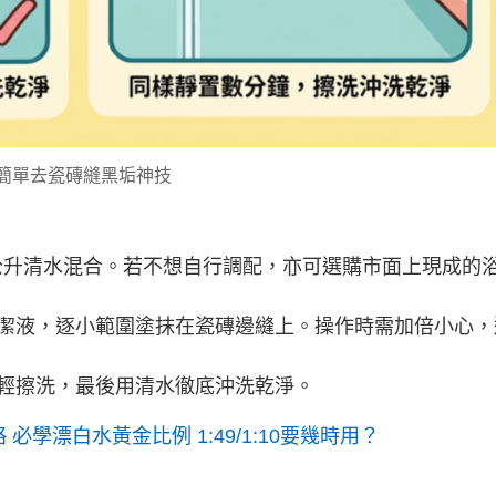
招簡單去瓷磚縫黑垢神技
8公升清水混合。若不想自行調配，亦可選購市面上現成的
潔液，逐小範圍塗抹在瓷磚邊縫上。操作時需加倍小心，
輕擦洗，最後用清水徹底沖洗乾淨。
必學漂白水黃金比例 1:49/1:10要幾時用？