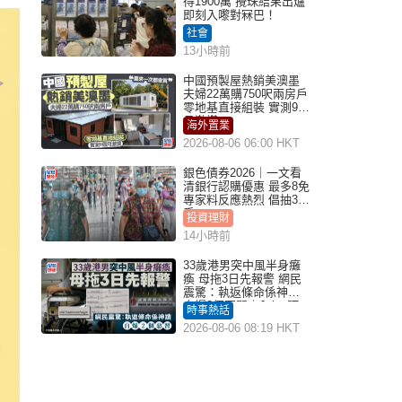
得1900萬 攪珠結果出爐
即刻入嚟對冧巴！
社會
13小時前
中國預製屋熱銷美澳墨
夫婦22萬購750呎兩房戶
零地基直接組裝 實測9個
月激讚
海外置業
2026-08-06 06:00 HKT
銀色債券2026｜一文看
清銀行認購優惠 最多8免
專家料反應熱烈 倡抽30
手
投資理財
14小時前
33歲港男突中風半身癱
瘓 母拖3日先報警 網民
震驚：執返條命係神蹟
自爆2個惡習｜Juicy叮
時事熱話
2026-08-06 08:19 HKT