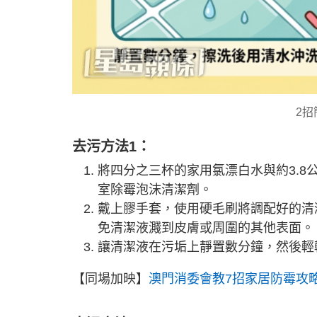
2
去污方法1：
將四分之三杯的家用氯漂白水與約3.
室除霉泡沫清潔劑。
戴上膠手套，使用硬毛刷將調配好的清
免清潔液濺到皮膚或周圍的其他表面。
讓清潔液在污垢上靜置數分鐘，然後輕
【同場加映】
澳門消委會教7招家居防霉攻略 