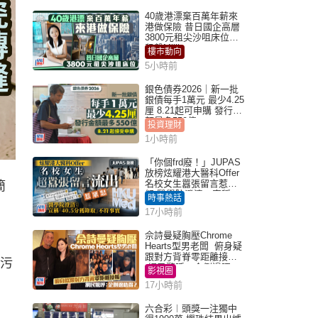
40歲港漂棄百萬年薪來
港做保險 昔日國企高層
3800元租尖沙咀床位｜
租盤Million
樓市動向
5小時前
銀色債券2026｜新一批
銀債每手1萬元 最少4.25
厘 8.21起可申購 發行金
額最多550億
投資理財
1小時前
「你個frd廢！」JUPAS
放榜炫耀港大醫科Offer
名校女生囂張留言惹眾
簡
怒 醫學院澄清：宣稱
時事熱話
「40.5分獲錄取」不符事
17小時前
實｜Juicy叮
佘詩曼疑胸壓Chrome
Hearts型男老闆 俯身疑
跟對方背脊零距離接觸
污
網民驚呼：企側邊唔
影視圈
得？
17小時前
六合彩︱頭獎一注獨中