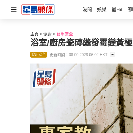
港聞
娛樂
最Hit
即
主頁
健康
食用安全
浴室/廚房瓷磚縫發霉變黃極
更新時間：08:00 2026-06-02 HKT
食用安全