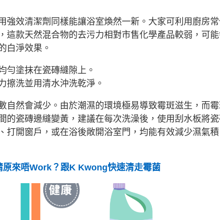
用強效清潔劑同樣能讓浴室煥然一新。大家可利用廚房常
，這款天然混合物的去污力相對市售化學產品較弱，可能
的白淨效果。
均勻塗抹在瓷磚縫隙上。
力擦洗並用清水沖洗乾淨。
數自然會減少。由於潮濕的環境極易導致霉斑滋生，而霉
間的瓷磚邊縫變黃，建議在每次洗澡後，使用刮水板將瓷
、打開窗戶，或在浴後敞開浴室門，均能有效減少濕氣積
來唔Work？跟K Kwong快速清走霉菌