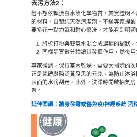
去污方法2：
若不想依賴漂白水等化學物質，其實證明不
的材料，自製純天然清潔劑。不過專家提醒
要多花一點力氣和耐心擦洗，才能看到明顯
將梳打粉與雙氧水混合成濃稠的糊狀，
同樣靜置數分鐘讓其發揮作用，然後用
專家強調，保持室內乾燥，需要大掃除的次
正是瓷磚縫隙泛黃發黑的元兇。為防止淋浴
表面的水滴刮走。此外，洗澡時開啟抽氣扇
聚。
延伸閱讀：牆身發霉或傷免疫/神經系統 酒精原