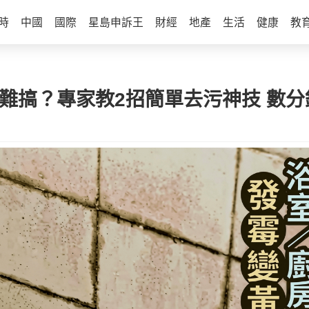
時
中國
國際
星島申訴王
財經
地產
生活
健康
教
難搞？專家教2招簡單去污神技 數