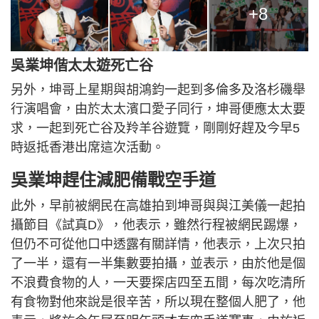
+8
吳業坤偕太太遊死亡谷
另外，坤哥上星期與胡鴻鈞一起到多倫多及洛杉磯舉
行演唱會，由於太太濱口愛子同行，坤哥便應太太要
求，一起到死亡谷及羚羊谷遊覽，剛剛好趕及今早5
時返抵香港出席這次活動。
吳業坤趕住減肥備戰空手道
此外，早前被網民在高雄拍到坤哥與與江美儀一起拍
攝節目《試真D》，他表示，雖然行程被網民踢爆，
但仍不可從他口中透露有關詳情，他表示，上次只拍
了一半，還有一半集數要拍攝，並表示，由於他是個
不浪費食物的人，一天要探店四至五間，每次吃清所
有食物對他來說是很辛苦，所以現在整個人肥了，他