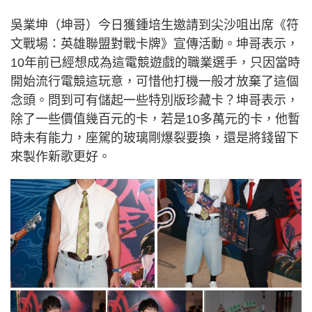
吳業坤（坤哥）今日獲鍾培生邀請到尖沙咀出席《符
文戰場：英雄聯盟對戰卡牌》宣傳活動。坤哥表示，
10年前已經想成為這電競遊戲的職業選手，只因當時
開始流行電競這玩意，可惜他打機一般才放棄了這個
念頭。問到可有儲起一些特別版珍藏卡？坤哥表示，
除了一些價值幾百元的卡，若是10多萬元的卡，他暫
時未有能力，座駕的玻璃剛爆裂要換，還是將錢留下
來製作新歌更好。