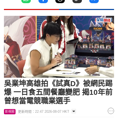
Loaded
:
Unmute
12.42%
吳業坤高雄拍《試真D》被網民踢
爆 一日食五間餐廳變肥 揭10年前
曾想當電競職業選手
更新時間：22:47 2026-08-07 HKT
影視圈