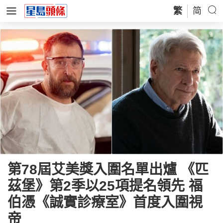
繁
简
第78屆艾美獎入圍名單出爐 《匹
茲堡》第2季以25項提名領先 福
伯憑《誠實診療室》首度入圍視
帝