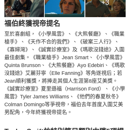
+3
福伯終獲視帝提名
至於喜劇組，《小學風雲》、《大熊餐廳》、《職業
槍手》、《天作不合的我們》、《破案三人行》、
《寡婦灣》、《誠實診療室》及《瑪歌沒錢途》入圍
最佳劇集。《職業槍手》Jean Smart、《小學風雲》
Quinta Brunson、《大熊餐廳》Ayo Edebiri、《瑪歌
沒錢途》艾麗芬寧（Elle Fanning》等角逐視后；若
Jean順利獲獎，將捧走其個人生涯第8座艾美獎。
《誠實診療室》夏里遜福（Harrison Ford）、《小學
風雲》Tyler James Williams、《他們的春夏秋冬》
Colman Domingo等爭視帝，福伯去年首度入圍艾美
男配角，今年終獲視帝提名。