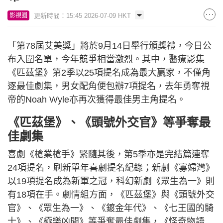
更新時間：15:45 2026-07-09 HKT
影視圈
「第78屆艾美獎」將於9月14日舉行頒獎禮，今日公
布入圍名單，今年競爭相當激烈。其中，醫療影集
《匹茲堡》第2季以25項提名成為最大贏家，不僅角
逐最佳劇集，男女配角便包辦7項提名，去年勇奪視
帝的Noah Wyle亦再次獲得最佳男主角提名。
《匹茲堡》、《頭號外交官》等爭奪最
佳劇集
喜劇《槍業槍手》緊隨其後，第5季亦是完結篇連奪
24項提名，刷新單年喜劇提名紀錄；新劇《寡婦灣》
以19項提名成為新軍之冠，科幻新劇《眾生為一》則
有18項在手。劇情組方面，《匹茲堡》與《頭號外交
官》、《眾生為一》、《鍍金年代》、《七王國的騎
士》、《極樂凶間》等爭奪最佳劇集，《怪奇物語