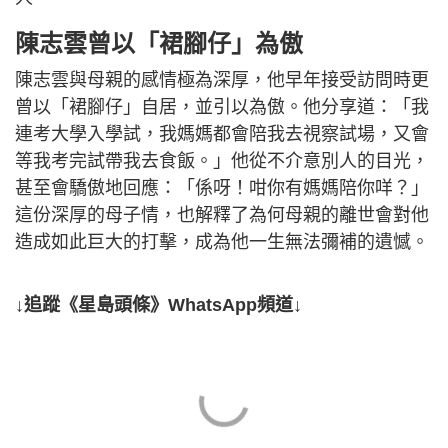
陳志雲曾以「裙腳仔」為傲
陳志雲與母親的感情極為深厚，他早年接受訪問時更
曾以「裙腳仔」自居，並引以為傲。他分享道：「我
連考大學入學試，我媽媽都會陪我去視察試場，又會
等我考完試帶我去食飯。」他從不介意別人的目光，
甚至會驕傲地回應：「係呀！咁你有媽媽陪你咩？」
這份深厚的母子情，也解釋了為何母親的離世會對他
造成如此巨大的打擊，成為他一生無法彌補的遺憾。
↓追蹤《星島頭條》WhatsApp頻道↓