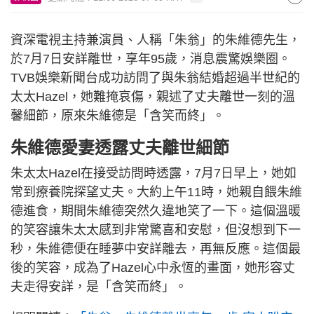
資深電視主持兼演員、人稱「朱翁」的朱維德先生，
於7月7日安詳離世，享年95歲，消息震驚娛樂圈。
TVB娛樂新聞台成功訪問了與朱翁結婚超過半世紀的
太太Hazel，她難掩哀傷，親述了丈夫離世一刻的溫
馨細節，原來朱維德是「含笑而終」。
朱維德愛妻透露丈夫離世細節
朱太太Hazel在接受訪問時透露，7月7日早上，她如
常到療養院探望丈夫。大約上午11時，她親自餵朱維
德進食，期間朱維德突然久違地笑了一下。這個溫暖
的笑容讓朱太太感到非常驚喜和安慰，但沒想到下一
秒，朱維德便在睡夢中安詳離去，再無反應。這個最
後的笑容，成為了Hazel心中永恆的畫面，她形容丈
夫走得安詳，是「含笑而終」。