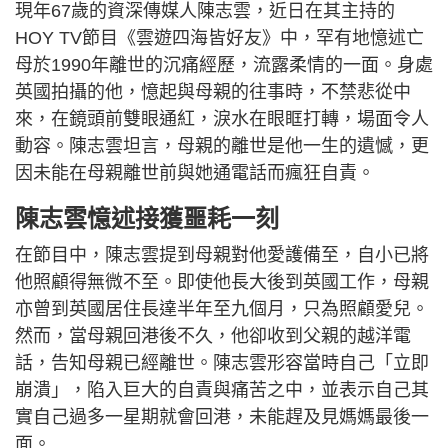
現年67歲的資深傳媒人陳志雲，近日在其主持的
HOY TV節目《雲遊四海皆好友》中，罕有地憶述亡
母於1990年離世的沉痛經歷，流露柔情的一面。身處
英國拍攝的他，憶起與母親的往事時，不禁悲從中
來，在鏡頭前雙眼通紅，淚水在眼眶打轉，場面令人
動容。陳志雲坦言，母親的離世是他一生的遺憾，更
因未能在母親離世前與她通電話而瘋狂自責。
陳志雲憶述接獲噩耗一刻
在節目中，陳志雲提到母親對他愛護備至，自小已將
他照顧得無微不至。即使他長大後到英國工作，母親
亦曾到英國居住長達半年至九個月，只為照顧愛兒。
然而，當母親回港後不久，他卻收到父親的越洋電
話，告知母親已經離世。陳志雲形容當時自己「立即
崩潰」，陷入巨大的自責與痛苦之中，並表示自己其
實自己過多一星期就會回港，未能趕及見媽媽最後一
面。