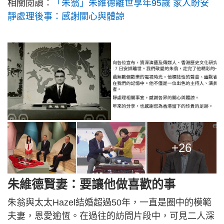
相關閱讀：
「朱翁」朱維德離世享年95歲 家人盼安
靜處理後事：感謝關心與體諒
+26
朱維德賢妻：要讓他做喜歡的事
朱翁與太太Hazel結婚超過50年，一直是圈中的模範
夫妻，恩愛逾恆。在過往的訪問片段中，可見二人深