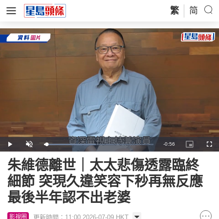
繁
简
Remaining
-
0:56
Loaded
:
Play
Unmute
Picture-
Full
47.32%
in-
Picture
Time
朱維德離世｜太太悲傷透露臨終
細節 突現久違笑容下秒再無反應
最後半年認不出老婆
更新時間：11:00 2026-07-09 HKT
影視圈