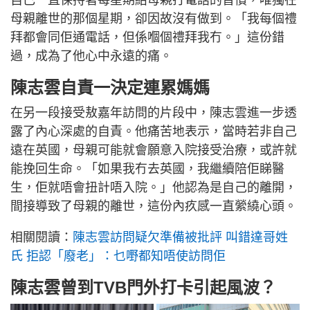
母親離世的那個星期，卻因故沒有做到。「我每個禮
拜都會同佢通電話，但係嗰個禮拜我冇。」這份錯
過，成為了他心中永遠的痛。
陳志雲自責一決定連累媽媽
在另一段接受敖嘉年訪問的片段中，陳志雲進一步透
露了內心深處的自責。他痛苦地表示，當時若非自己
遠在英國，母親可能就會願意入院接受治療，或許就
能挽回生命。「如果我冇去英國，我繼續陪佢睇醫
生，佢就唔會扭計唔入院。」他認為是自己的離開，
間接導致了母親的離世，這份內疚感一直縈繞心頭。
相關閱讀：
陳志雲訪問疑欠準備被批評 叫錯達哥姓
氏 拒認「廢老」：乜嘢都知唔使訪問佢
陳志雲曾到TVB門外打卡引起風波？