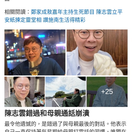
相關閱讀：
鄭家成敖嘉年主持生死節目 陳志雲立平
安紙揀定靈堂相 讚施南生活得精彩
+25
陳志雲錯過和母親通話崩潰
最令他遺憾的，是錯過了與母親最後的對話。他表示
自己一直保持著每星期給母親打電話的習慣，唯獨在