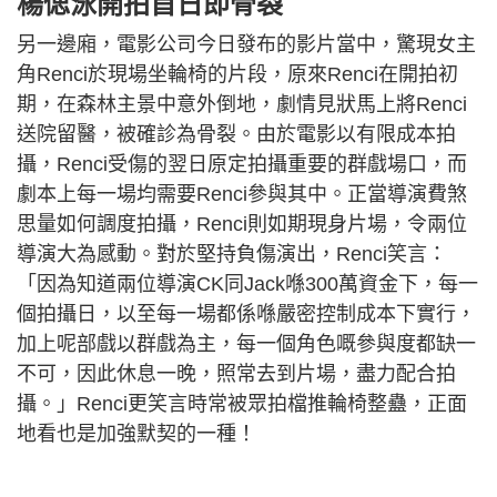
楊偲泳開拍首日即骨裂
另一邊廂，電影公司今日發布的影片當中，驚現女主
角Renci於現場坐輪椅的片段，原來Renci在開拍初
期，在森林主景中意外倒地，劇情見狀馬上將Renci
送院留醫，被確診為骨裂。由於電影以有限成本拍
攝，Renci受傷的翌日原定拍攝重要的群戲場口，而
劇本上每一場均需要Renci參與其中。正當導演費煞
思量如何調度拍攝，Renci則如期現身片場，令兩位
導演大為感動。對於堅持負傷演出，Renci笑言：
「因為知道兩位導演CK同Jack喺300萬資金下，每一
個拍攝日，以至每一場都係喺嚴密控制成本下實行，
加上呢部戲以群戲為主，每一個角色嘅參與度都缺一
不可，因此休息一晚，照常去到片場，盡力配合拍
攝。」Renci更笑言時常被眾拍檔推輪椅整蠱，正面
地看也是加強默契的一種！