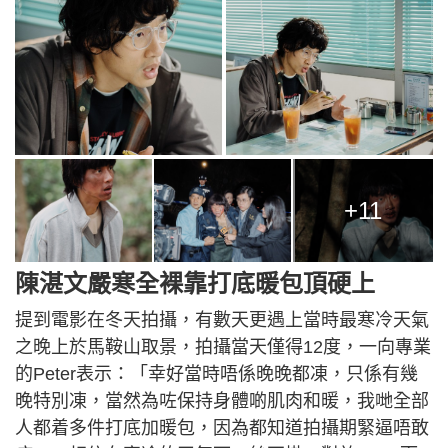
+11
陳湛文嚴寒全裸靠打底暖包頂硬上
提到電影在冬天拍攝，有數天更遇上當時最寒冷天氣
之晚上於馬鞍山取景，拍攝當天僅得12度，一向專業
的Peter表示：「幸好當時唔係晚晚都凍，只係有幾
晚特別凍，當然為咗保持身體啲肌肉和暖，我哋全部
人都着多件打底加暖包，因為都知道拍攝期緊逼唔敢