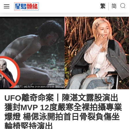
繁
简
UFO離奇命案丨陳湛文露股演出
獲封MVP 12度嚴寒全裸拍攝專業
爆燈 楊偲泳開拍首日骨裂負傷坐
輪椅堅持演出