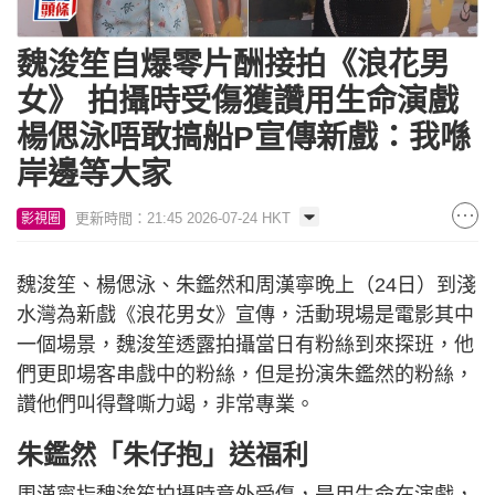
魏浚笙自爆零片酬接拍《浪花男
女》 拍攝時受傷獲讚用生命演戲
楊偲泳唔敢搞船P宣傳新戲：我喺
岸邊等大家
更新時間：21:45 2026-07-24 HKT
影視圈
魏浚笙、楊偲泳、朱鑑然和周漢寧晚上（24日）到淺
水灣為新戲《浪花男女》宣傳，活動現場是電影其中
一個場景，魏浚笙透露拍攝當日有粉絲到來探班，他
們更即場客串戲中的粉絲，但是扮演朱鑑然的粉絲，
讚他們叫得聲嘶力竭，非常專業。
朱鑑然「朱仔抱」送福利