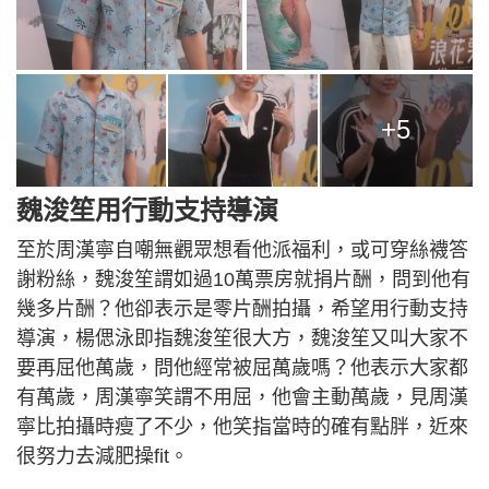
+5
魏浚笙用行動支持導演
至於周漢寧自嘲無觀眾想看他派福利，或可穿絲襪答
謝粉絲，魏浚笙謂如過10萬票房就捐片酬，問到他有
幾多片酬？他卻表示是零片酬拍攝，希望用行動支持
導演，楊偲泳即指魏浚笙很大方，魏浚笙又叫大家不
要再屈他萬歲，問他經常被屈萬歲嗎？他表示大家都
有萬歲，周漢寧笑謂不用屈，他會主動萬歲，見周漢
寧比拍攝時瘦了不少，他笑指當時的確有點胖，近來
很努力去減肥操fit。