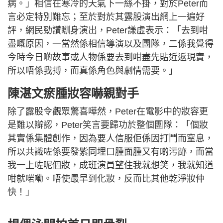
病。」相信在寒冷的天氣下一絲不掛，對於Peter而
言必定特別難忘；至於對於其露股演出網上一遍好
評，網民勁讚瞓身演出，Peter謙虛表示：「去到咁
盡嘅原因，一當然係相信導演以及團隊，二係我覺得
今時今日啲故事或人物係要去到咁盡先貼近返現實，
所以唔係我搏，而真係角色與劇情需要。」
陳湛文瘀腫妝容嚇親對手
除了露股令觀眾驚喜嘩然，Peter在電影中的妝容更
是難以辯認，Peter笑言要歸功於整個團隊：「個妝
其實係集體創作，因為要人信服佢係因打鬥而窒息，
所以共識咗係要發紫同埋口腫面腫又有啲污跡，而當
我一上咗呢個妝，成班演員望住我就想笑，我就知道
咁就啱嘞。唔使最早到化妝，反而比其他乾淨妝仲
快！」