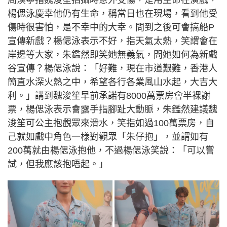
周漢寧指魏浚笙拍攝時意外受傷，是用生命在演戲，
楊偲泳慶幸他仍有生命，稱當日也在現場，看到他受
傷時很害怕，是不幸中的大幸。問到之後可會搞船P
宣傳新戲？楊偲泳表示不好，指天氣太熱，笑謂會在
岸邊等大家，朱鑑然即笑她無義氣，問她如何為新戲
谷宣傳？楊偲泳說：「好難，現在市道艱難，香港人
簡直水深火熱之中，希望各行各業風山水起，大吉大
利。」講到魏浚笙早前承諾有8000萬票房會半裸謝
票，楊偲泳表示會露手指腳趾大動脈，朱鑑然建議魏
浚笙可公主抱觀眾來滑水，笑指如過100萬票房，自
己就如戲中角色一樣對觀眾「朱仔抱」，並謂如有
200萬就由楊偲泳抱他，不過楊偲泳笑說：「可以嘗
試，但我應該抱唔起。」