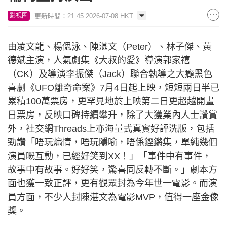
更新時間：21:45 2026-07-08 HKT
影視圈
由凌文龍、楊偲泳、陳湛文（Peter）、林子傑、黃
德斌主演，人氣劇集《大叔的愛》導演郭家禧
（CK）及導演李振傑（Jack）聯合執導之大癲黑色
喜劇《UFO離奇命案》7月4日起上映，短短兩日半已
累積100萬票房，更罕見地於上映第二日更超越開畫
日票房，反映口碑持續攀升，除了大獲業內人士讚賞
外，社交網Threads上亦海量式真實好評洗版，包括
勁讚「唔玩煽情，唔玩隱喻，唔係鏗鏘集，單純幾個
演員嘅互動，已經好笑到XX！」「事件中有事件，
故事中有故事。好好笑，驚喜同反轉不斷。」劇本方
面也獲一致正評，更有觀眾封為今年世一電影。而演
員方面，不少人封陳湛文為電影MVP，值得一座金像
獎。