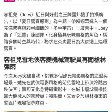
容祖兒（Joey）近日與好戲之王陳國邦攜手拍攝廣
告，以「夏日驚喜報到」為主題，帶領觀眾進入㇐個
充滿驚喜與彩蛋細節的「多重宇宙」！廣告中，Joey
為了「追捕」陳國邦，化身極具玩味風格的角色，橫
跨多個時空與時代，務求在炎炎夏日為大家送上連環
驚喜。
容祖兒雪地俠客變機械駕駛員再闖槍林
彈雨
今次Joey突破自我，挑戰多個邵氏電影風格的造型與
場景。她先在武俠電影風格的茫茫雪地上飾演冷酷古
裝俠客；隨即又化身特攝電影中，在城市廢墟裏操控
巨大機械人的駕駛員；轉眼間，又置身於槍林彈雨的
警匪片現場招募隊員。