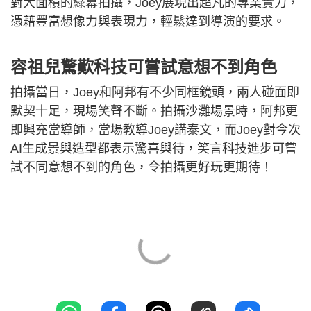
對大面積的綠幕拍攝，Joey展現出超凡的專業實力，
憑藉豐富想像力與表現力，輕鬆達到導演的要求。
容祖兒驚歎科技可嘗試意想不到角色
拍攝當日，Joey和阿邦有不少同框鏡頭，兩人碰面即
默契十足，現場笑聲不斷。拍攝沙灘場景時，阿邦更
即興充當導師，當場教導Joey講泰文，而Joey對今次
AI生成景與造型都表示驚喜與待，笑言科技進步可嘗
試不同意想不到的角色，令拍攝更好玩更期待！