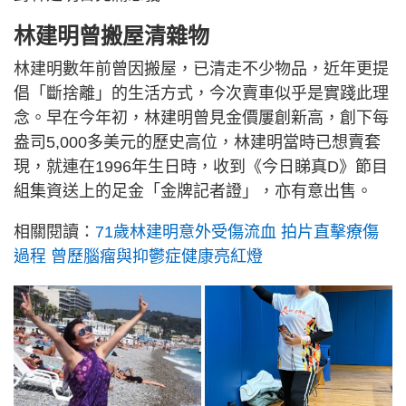
林建明曾搬屋清雜物
林建明數年前曾因搬屋，已清走不少物品，近年更提
倡「斷捨離」的生活方式，今次賣車似乎是實踐此理
念。早在今年初，林建明曾見金價屢創新高，創下每
盎司5,000多美元的歷史高位，林建明當時已想賣套
現，就連在1996年生日時，收到《今日睇真D》節目
組集資送上的足金「金牌記者證」，亦有意出售。
相關閱讀：
71歲林建明意外受傷流血 拍片直擊療傷
過程 曾歷腦瘤與抑鬱症健康亮紅燈