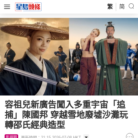
繁
简
容祖兒新廣告闖入多重宇宙「追
捕」陳國邦 穿越雪地廢墟沙灘玩
轉邵氏經典造型
更新時間：21:15 2026-07-08 HKT
影視圈