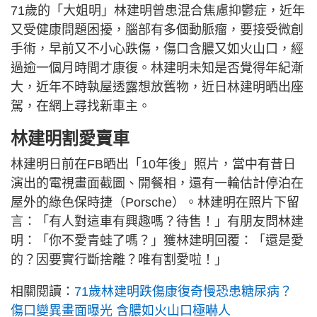
71歲的「大姐明」林建明曾患混合焦慮抑鬱症，近年
又受健康問題困擾，腦部有多個動脈瘤，要接受微創
手術，早前又不小心跌傷，傷口含膿又如火山口，經
過逾一個月時間才康復。林建明未知是否覺得年紀漸
大，近年不時執屋透露想放舊物，近日林建明晒出座
駕，在網上尋找新車主。
林建明割愛賣車
林建明日前在FB晒出「10年後」照片，當中有昔日
演出的電視畫面截圖、開餐相，還有一輪估計停泊在
屋外的綠色保時捷（Porsche）。林建明在照片下留
言：「有人對這車有興趣嗎？待售！」有朋友問林建
明：「你不愛青蛙了嗎？」獲林建明回覆：「還是愛
的？因要實行斷捨離？唯有割愛啦！」
相關閱讀：
71歲林建明跌傷康復奇慢恐患糖尿病？
傷口變異畫面曝光 含膿如火山口極嚇人